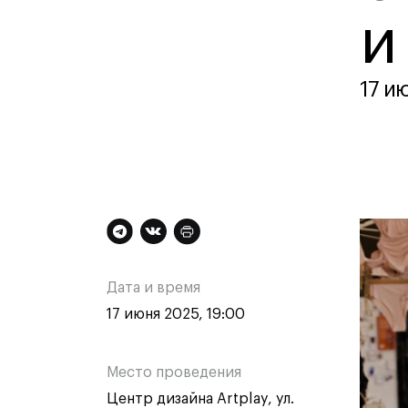
Контакты
и
17 ию
Техни
Техни
Дополнительная
Ос
Специа
медиа
информация
ин
Графи
Дата и время
Цифро
о
о
17 июня 2025, 19:00
Техно
одежд
мероприятии
ме
Комме
Место проведения
Центр дизайна Artplay, ул.