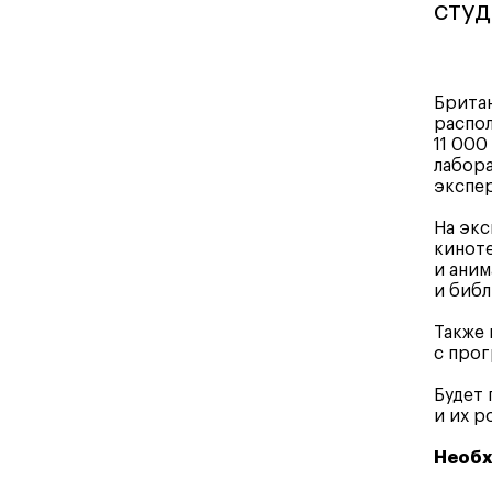
студ
Британ
распол
11 000
лабора
экспер
На экс
киноте
и ани
и библ
Также 
с прог
Будет 
и их р
Необх