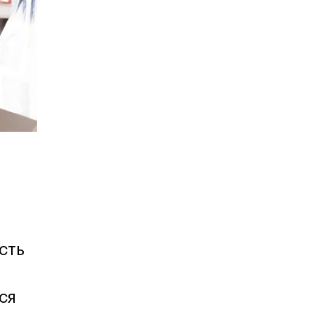
Карта профессий
сть
ся