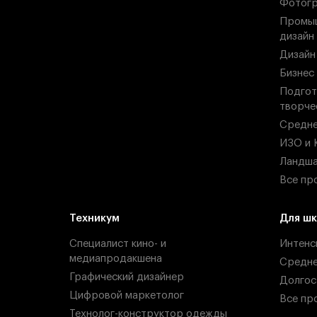
Фотогр
Промыш
дизайн
Дизайн
Бизнес
Подгот
творче
Средн
ИЗО и 
Ландша
Все пр
Техникум
Для шк
Специалист кино- и
Интенс
медиапродакшена
Средн
Графический дизайнер
Долгос
Цифровой маркетолог
Все пр
Технолог-конструктор одежды