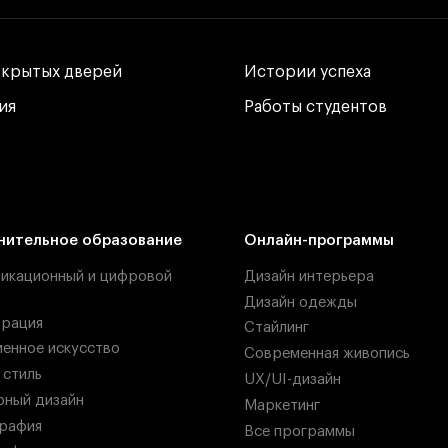
ткрытых дверей
ткрытых дверей
Истории успеха
Истории успеха
ия
ия
Работы студентов
Работы студентов
нительное образование
Онлайн-программы
икационный и цифровой
Дизайн интерьера
Дизайн одежды
рация
Стайлинг
енное искусство
Современная живопись
 стиль
UX/UI-дизайн
ный дизайн
Маркетинг
рафия
Все программы