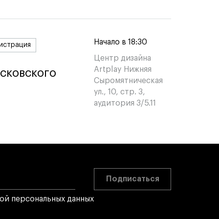
Начало в 18:30
истрация
Центр дизайна
Artplay Нижняя
сковского
сковского
Сыромятническая
ул., 10, стр. 3,
аудитория 3/5.11
Подписаться
кой персональных данных