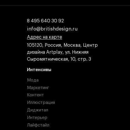
8 495 640 30 92
8 495 640 30 92
info@britishdesign.ru
info@britishdesign.ru
Адрес на карте
Адрес на карте
Адрес на карте
105120, Россия, Москва, Центр
дизайна Artplay, ул. Нижняя
Сыромятническая, 10, стр. 3
Интенсивы
Мода
Маркетинг
Контент
Иллюстрация
Диджитал
Интерьер
Лайфстайл