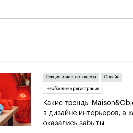
я
Лекции и мастер-классы
Онлайн
Необходима регистрация
Какие тренды Maison&Obj
Какие тренды Maison&Obj
в дизайне интерьеров, а к
в дизайне интерьеров, а к
оказались забыты
оказались забыты