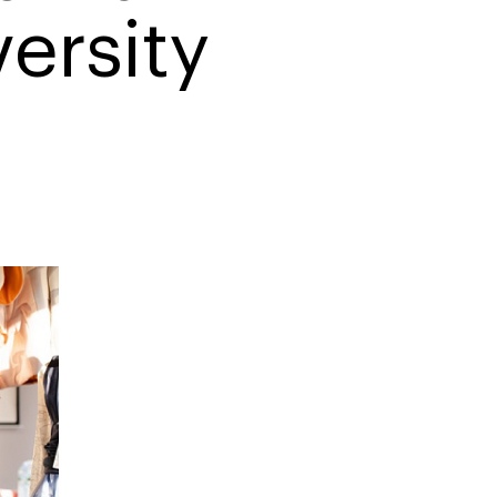
программы
и управленца
versity
Онлайн
Маркетинг и
генерация лидов
Искусство
Фотография
Очно + онлайн
Дни открытых дверей