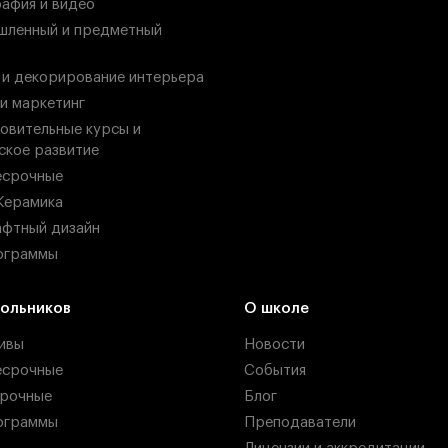
афия и видео
ленный и предметный
 и декорирование интерьера
 и маркетинг
овительные курсы и
ское развитие
есрочные
Керамика
фтный дизайн
ограммы
ольников
О школе
ивы
Новости
есрочные
События
рочные
Блог
ограммы
Преподаватели