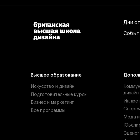
Дни о
Дни о
Событ
Событ
Высшее образование
Допол
Искусство и дизайн
Коммун
дизайн
Подготовительные курсы
Иллюст
Бизнес и маркетинг
Соврем
Все программы
Мода и
Ювелир
Сценог