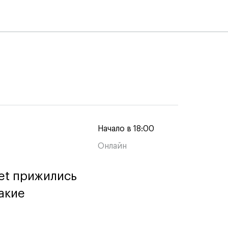
Начало в 18:00
Онлайн
et прижились
et прижились
акие
акие