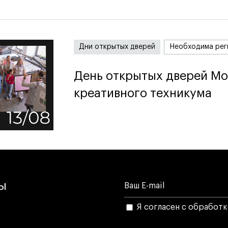
Дни открытых дверей
Необходима рег
День открытых дверей Мо
День открытых дверей Мо
креативного техникума
креативного техникума
лы
Я согласен с обработ