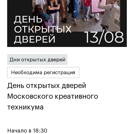
дверей
дверей
info@britishdesign.ru
info@britishdesign.ru
Адрес на карте
Адрес на карте
События
События
Истории успеха
Истории успеха
Работы студентов
Работы студентов
Дни открытых дверей
Universal University
Universal University
EN
EN
Необходима регистрация
День открытых дверей
День открытых дверей
Московского креативного
Московского креативного
техникума
техникума
Политика конфиденциальности
Начало в 18:30