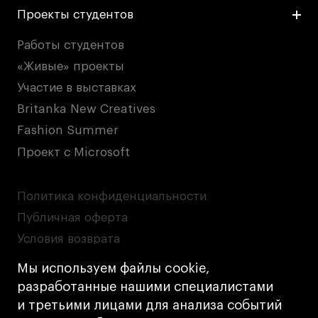
Проекты студентов
Работы студентов
«Живые» проекты
Участие в выставках
Britanka New Creatives
Fashion Summer
Проект с Microsoft
Политика конфиденциальности
Публичная оферта
Условия возврата
Кредит на образование с господдержкой
Мы используем файлы cookie,
Лицензия на осуществление образовательной
разработанные нашими специалистами
деятельности АНО ВО «Универсальный
и третьими лицами для анализа событий
Университет»