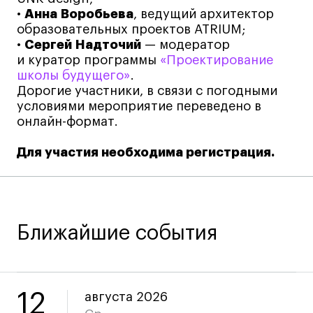
Преподаватели
•
Анна
Воробьева
, ведущий архитектор
Лицензии и аккредитации
образовательных проектов ATRIUM;
Для прессы
•
Сергей
Надточий
— модератор
и куратор программы
«Проектирование
Ресурсы
школы будущего»
.
Партнеры
Дорогие участники, в связи с погодными
Связи с индустрией
условиями мероприятие переведено в
онлайн-формат.
Вакансии
Контакты
Для участия необходима регистрация.
Поступающим
Условия поступления
Ближайшие события
Стоимость обучения
Иностранным студентам
График учебного года
12
августа 2026
Вопросы и ответы