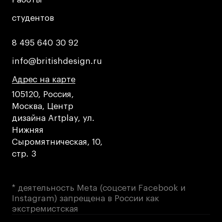
студентов
студентов
8 495 640 30 92
8 495 640 30 92
info@britishdesign.ru
info@britishdesign.ru
Адрес на карте
Адрес на карте
Адрес на карте
105120, Россия,
Москва, Центр
дизайна Artplay, ул.
Нижняя
Сыромятническая, 10,
стр. 3
* деятельность Meta (соцсети Facebook и
Instagram) запрещена в России как
экстремистская