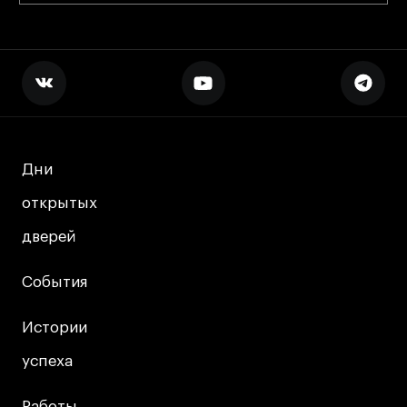
Дни
Дни
открытых
открытых
дверей
дверей
События
События
Истории
Истории
успеха
успеха
Работы
Работы