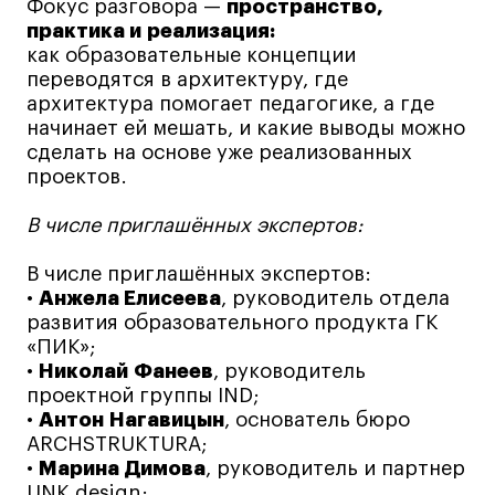
Фокус разговора —
пространство,
Коммерческий фотограф
практика и реализация:
как образовательные концепции
Все программы
переводятся в архитектуру, где
архитектура помогает педагогике, а где
начинает ей мешать, и какие выводы можно
Для школьников
сделать на основе уже реализованных
Интенсивы
проектов.
Среднесрочные
В числе приглашённых экспертов:
Долгосрочные
В числе приглашённых экспертов:
Все программы
•
Анжела Елисеева
, руководитель отдела
развития образовательного продукта ГК
«ПИК»;
О школе
•
Николай
Фанеев
, руководитель
проектной группы IND;
Новости
•
Антон
Нагавицын
, основатель бюро
События
ARCHSTRUKTURA;
Блог
•
Марина
Димова
, руководитель и партнер
UNK design;