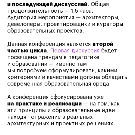
и последующей дискуссией
. Общая
Лайфстайл
продолжительность — 1,5 часа.
Навыки предпринимателя и управленца
Аудитория мероприятия — архитекторы,
девелоперы, проектировщики и кураторы
Онлайн
образовательных проектов.
Маркетинг и генерация лидов
Данная конференция является
второй
Искусство
частью цикла
.
Первая дискуссия
будет
Фотография
посвящена трендам в педагогике
Очно + онлайн
и образовании — именно там
мы попробуем сформулировать, какими
Все программы
критериями и качествами должна обладать
современная образовательная среда.
Техникум
А конференция сфокусирована уже
на практике и реализации
— на том, как
Специалист кино- и медиапродакшена
эти принципы и образовательные идеи
Графический дизайнер
находят отражение в реальных
Цифровой маркетолог
архитектурных и проектных решениях.
Технолог-конструктор одежды