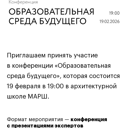
Декорирование интерьера
Дизайн интерьера
Дизайн одежды
Стайлинг
Современная живопись
UX/UI-дизайн
Маркетинг
Приглашаем принять участие
Все программы
в конференции «Образовательная
среда будущего», которая состоится
Интенсивы
19 февраля в 19:00 в архитектурной
Мода
школе МАРШ.
Маркетинг
Контент
Иллюстрация
Формат мероприятия —
конференция
с презентациями экспертов
Интерьер