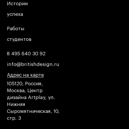
Истории
Истории
успеха
успеха
Работы
Работы
студентов
студентов
8 495 640 30 92
8 495 640 30 92
info@britishdesign.ru
info@britishdesign.ru
Адрес на карте
Адрес на карте
Адрес на карте
105120, Россия,
Москва, Центр
дизайна Artplay, ул.
Нижняя
Сыромятническая, 10,
стр. 3