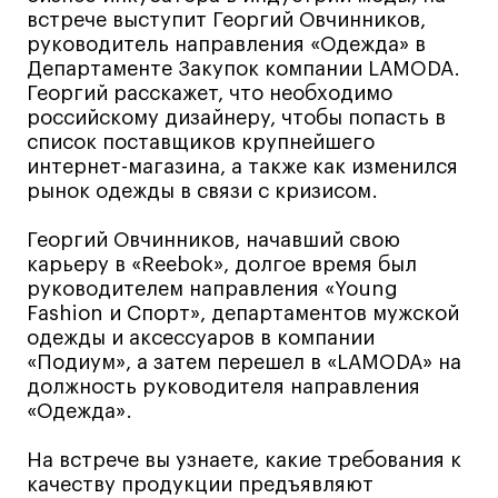
встрече выступит Георгий Овчинников,
Лайфстайл
руководитель направления «Одежда» в
Навыки предпринимателя и управленца
Департаменте Закупок компании LAMODA.
Георгий расскажет, что необходимо
Онлайн
российскому дизайнеру, чтобы попасть в
Маркетинг и генерация лидов
список поставщиков крупнейшего
Искусство
интернет-магазина, а также как изменился
рынок одежды в связи с кризисом.
Фотография
Очно + онлайн
Георгий Овчинников, начавший свою
Все программы
карьеру в «Reebok», долгое время был
руководителем направления «Young
Fashion и Спорт», департаментов мужской
одежды и аксессуаров в компании
Техникум
«Подиум», а затем перешел в «LAMODA» на
Специалист кино- и медиапродакшена
должность руководителя направления
«Одежда».
Графический дизайнер
Цифровой маркетолог
На встрече вы узнаете, какие требования к
качеству продукции предъявляют
Технолог-конструктор одежды