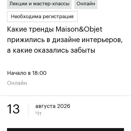
Лекции и мастер-классы
Онлайн
Необходима регистрация
Карьера
Какие тренды Maison&Objet
Какие тренды Maison&Objet
Ассоциация выпускников
Центр карьеры
прижились в дизайне интерьеров,
прижились в дизайне интерьеров,
Живые проекты
а какие оказались забыты
а какие оказались забыты
Конкурсы
Участие в выставках
Начало в 18:00
Летние стажировки
Онлайн
Проекты студентов
13
Работы студентов
августа 2026
Чт
«Живые» проекты
Участие в выставках