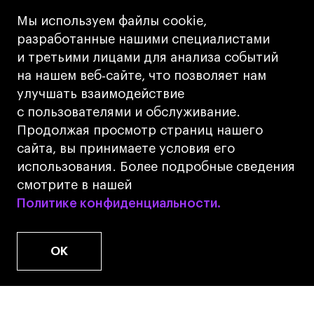
Кредит на образование с господдержкой
Мы используем файлы cookie,
Лицензия на осуществление образовательной
разработанные нашими специалистами
деятельности АНО ВО «Универсальный
и третьими лицами для анализа событий
Университет»
на нашем веб‑сайте, что позволяет нам
Карта сайта
улучшать взаимодействие
с пользователями и обслуживание.
Дизайн
Продолжая просмотр страниц нашего
Разработка
Cetera
сайта, вы принимаете условия его
использования. Более подробные сведения
© 2026 БВШД
смотрите в нашей
Политике конфиденциальности.
Политике конфиденциальности.
OK
www.u.university