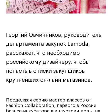
Декорирование интерьера
Дизайн интерьера
Дизайн одежды
Стайлинг
Современная живопись
Георгий Овчинников, руководитель
UX/UI-дизайн
департамента закупок Lamoda,
Маркетинг
расскажет, что необходимо
Все программы
российскому дизайнеру, чтобы
Интенсивы
попасть в списки закупщиков
крупнейших он-лайн магазинов.
Мода
Маркетинг
Контент
Продолжая серию мастер-классов от
Иллюстрация
Fashion Collaboration, первого в России
бизнес-инкубатора в индустрии моды, на
Интерьер