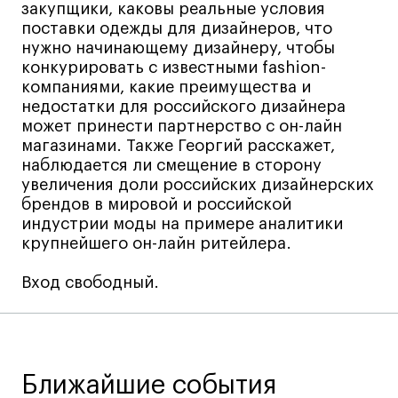
закупщики, каковы реальные условия
Коммерческий фотограф
поставки одежды для дизайнеров, что
Все программы
нужно начинающему дизайнеру, чтобы
конкурировать с известными fashion-
компаниями, какие преимущества и
Для школьников
недостатки для российского дизайнера
может принести партнерство с он-лайн
Интенсивы
магазинами. Также Георгий расскажет,
наблюдается ли смещение в сторону
Среднесрочные
увеличения доли российских дизайнерских
Долгосрочные
брендов в мировой и российской
Все программы
индустрии моды на примере аналитики
крупнейшего он-лайн ритейлера.
О школе
Вход свободный.
Новости
События
Блог
Ближайшие события