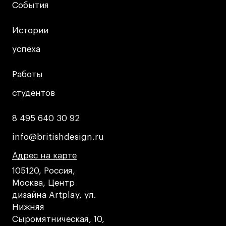
Условия возврата
События
События
Кредит на образование с господдержкой
Истории
Истории
Лицензия на осуществление образовательной
деятельности АНО ВО «Универсальный
успеха
успеха
Университет»
Карта сайта
Работы
Работы
студентов
студентов
© 2026 БВШД
8 495 640 30 92
8 495 640 30 92
info@britishdesign.ru
info@britishdesign.ru
Адрес на карте
Адрес на карте
Адрес на карте
105120, Россия,
Москва, Центр
дизайна Artplay, ул.
Нижняя
Сыромятническая, 10,