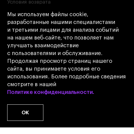
Условия возврата
Кредит на образование с господдержкой
Мы используем файлы cookie,
Лицензия на осуществление образовательной
разработанные нашими специалистами
деятельности АНО ВО «Универсальный
и третьими лицами для анализа событий
Университет»
на нашем веб‑сайте, что позволяет нам
Карта сайта
улучшать взаимодействие
с пользователями и обслуживание.
Дизайн
Продолжая просмотр страниц нашего
Разработка
Cetera
сайта, вы принимаете условия его
использования. Более подробные сведения
© 2026 БВШД
смотрите в нашей
Политике конфиденциальности.
Политике конфиденциальности.
OK
www.u.university