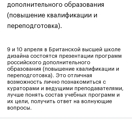
дополнительного образования
Навыки предпринимателя и управленца
(повышение квалификации и
Онлайн
переподготовка).
Маркетинг и генерация лидов
Искусство
Фотография
9 и 10 апреля в Британской высшей школе
Очно + онлайн
дизайна состоятся презентации программ
Все программы
российского дополнительного
образования (повышение квалификации и
переподготовка). Это отличная
Техникум
возможность лично познакомиться с
кураторами и ведущими преподавателями,
Специалист кино- и медиапродакшена
лучше понять состав учебных программ и
их цели, получить ответ на волнующие
Графический дизайнер
вопросы.
Цифровой маркетолог
Технолог-конструктор одежды
Коммерческий фотограф