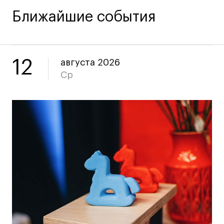
Все программы
Ближайшие события
Для школьников
12
августа 2026
Интенсивы
Ср
Среднесрочные
Долгосрочные
Все программы
О школе
Новости
События
Блог
Преподаватели