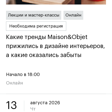
Лицензии и аккредитации
Для прессы
Ресурсы
Лекции и мастер-классы
Онлайн
Партнеры
Необходима регистрация
Связи с индустрией
Какие тренды Maison&Objet
Какие тренды Maison&Objet
Вакансии
прижились в дизайне интерьеров,
прижились в дизайне интерьеров,
Контакты
а какие оказались забыты
а какие оказались забыты
Поступающим
Условия поступления
Начало в 18:00
Стоимость обучения
Онлайн
Иностранным студентам
График учебного года
13
Вопросы и ответы
августа 2026
Чт