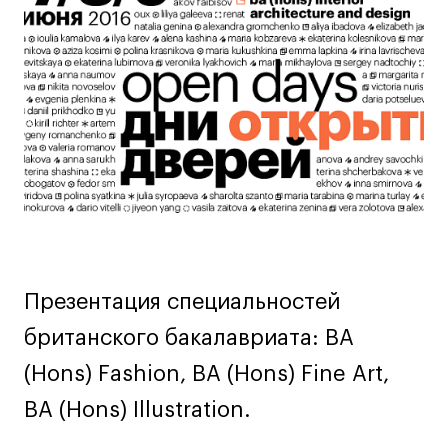
Дизайн интерьера
о
Дизайн одежды
мероприятии
Стайлинг
Современная живопись
UX/UI-дизайн
Маркетинг
Все программы
Интенсивы
Мода
Презентация специальностей
Маркетинг
британского бакалавриата: BA
Контент
(Hons) Fashion, BA (Hons) Fine Art,
Иллюстрация
BA (Hons) Illustration.
Интерьер
Лайфстайл