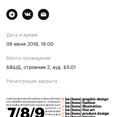
Ювелирный дизайн
Сценография
Дополнительная
Фотография и видео
информация
Промышленный и предметный дизайн
о
Дата и время
Дизайн и декорирование интерьера
мероприятии
Бизнес и маркетинг
09 июня 2016, 19:00
Подготовительные курсы и творческое
развитие
Место проведения
Среднесрочные
БВШД, строение 2, ауд. Б5.01
ИЗО и Керамика
Регистрация закрыта
Ландшафтный дизайн
Все программы
Основная
Онлайн-программы
информация