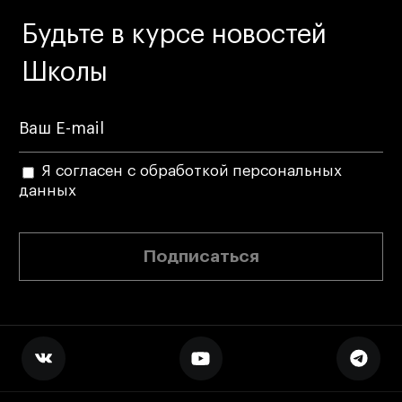
Адрес на карте
Адрес на карте
События
События
Будьте в курсе новостей
Истории успеха
Истории успеха
Школы
Работы студентов
Работы студентов
Universal University
Universal University
Я согласен с обработкой персональных
EN
EN
данных
Подписаться
Политика конфиденциальности
Публичная оферта