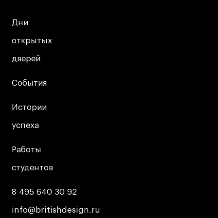
Условия возврата
Кредит на образование с господдержкой
Дни
Дни
Лицензия на осуществление образовательной
открытых
открытых
деятельности АНО ВО «Универсальный
Университет»
дверей
дверей
Карта сайта
События
События
Истории
Истории
© 2026 БВШД
успеха
успеха
Работы
Работы
студентов
студентов
8 495 640 30 92
8 495 640 30 92
info@britishdesign.ru
info@britishdesign.ru