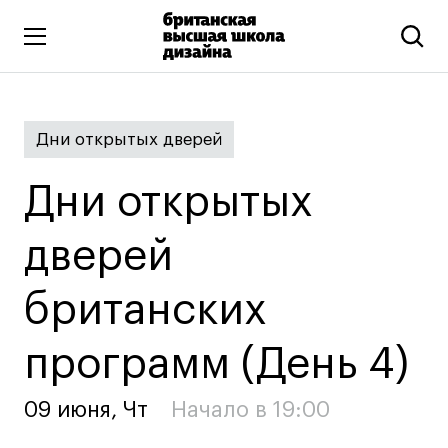
Высшее образование
Дни открытых дверей
Искусство и дизайн
Подготовительные курсы
Дни открытых
Бизнес и маркетинг
Все программы
дверей
британских
Дополнительное образование
Коммуникационный и цифровой дизайн
программ (День 4)
Иллюстрация
Современное искусство
09 июня, Чт
Начало в 19:00
Мода и стиль