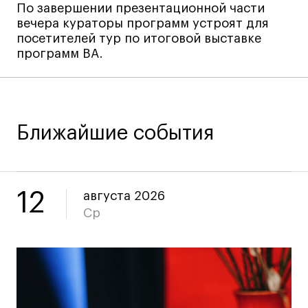
По завершении презентационной части
Все программы
вечера кураторы программ устроят для
посетителей тур по итоговой выставке
программ BA.
Для школьников
Интенсивы
Среднесрочные
Ближайшие события
Долгосрочные
Все программы
12
августа 2026
О школе
Ср
Новости
События
Блог
Преподаватели