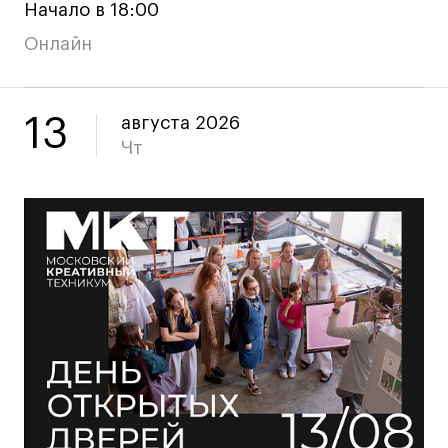
Начало в 18:00
Карьера
Онлайн
Ассоциация выпускников
Центр карьеры
13
августа 2026
Живые проекты
Чт
Конкурсы
Участие в выставках
Летние стажировки
Проекты студентов
Работы студентов
«Живые» проекты
Участие в выставках
Britanka New Creatives