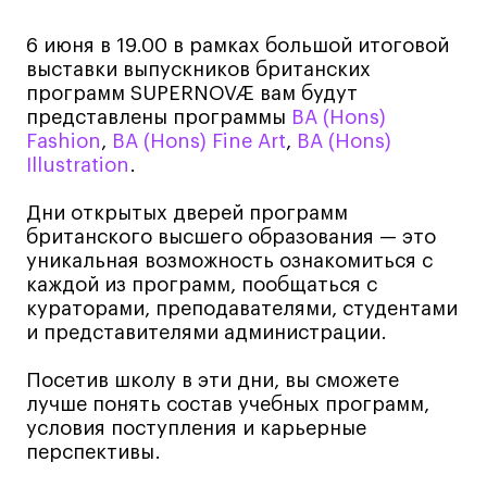
Навыки предпринимателя и управленца
6 июня в 19.00 в рамках большой итоговой
Онлайн
выставки выпускников британских
программ SUPERNOVÆ вам будут
Маркетинг и генерация лидов
представлены программы
BA (Hons)
Искусство
Fashion
,
BA (Hons) Fine Art
,
BA (Hons)
Фотография
Illustration
.
Очно + онлайн
Дни открытых дверей программ
Все программы
британского высшего образования — это
уникальная возможность ознакомиться с
каждой из программ, пообщаться с
Техникум
кураторами, преподавателями, студентами
и представителями администрации.
Специалист кино- и медиапродакшена
Графический дизайнер
Посетив школу в эти дни, вы сможете
лучше понять состав учебных программ,
Цифровой маркетолог
условия поступления и карьерные
Технолог-конструктор одежды
перспективы.
Коммерческий фотограф