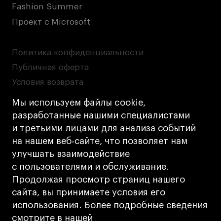
Fashion Summer
Проект с Microsoft
Политика конфиденциальности
Публичная оферта
Условия возврата
Кредит на образование с господдержкой
Мы используем файлы cookie,
Лицензия на осуществление образовательной
разработанные нашими специалистами
деятельности АНО ВО «Универсальный
и третьими лицами для анализа событий
Университет»
на нашем веб‑сайте, что позволяет нам
Карта сайта
улучшать взаимодействие
с пользователями и обслуживание.
Дизайн
Продолжая просмотр страниц нашего
Разработка
Cetera
сайта, вы принимаете условия его
использования. Более подробные сведения
© 2026 БВШД
смотрите в нашей