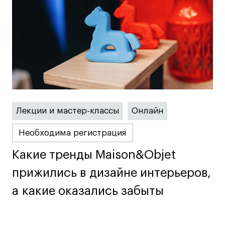
Лицензии и аккредитации
Для прессы
Ресурсы
Партнеры
Связи с индустрией
Вакансии
Контакты
Лекции и мастер-классы
Онлайн
Поступающим
Необходима регистрация
Условия поступления
Какие тренды Maison&Objet
Какие тренды Maison&Objet
Стоимость обучения
прижились в дизайне интерьеров,
прижились в дизайне интерьеров,
Иностранным студентам
а какие оказались забыты
а какие оказались забыты
График учебного года
Вопросы и ответы