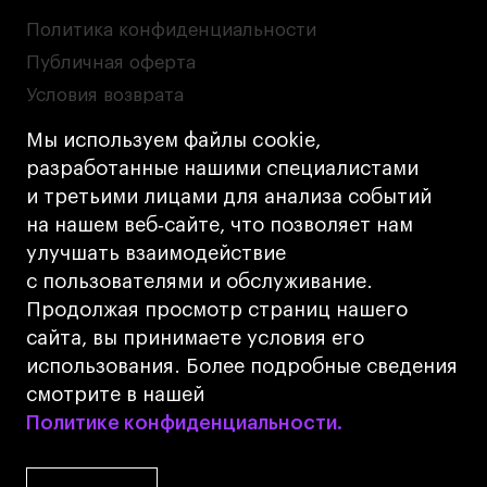
Политика конфиденциальности
Публичная оферта
Условия возврата
Кредит на образование с господдержкой
Мы используем файлы cookie,
Лицензия на осуществление образовательной
разработанные нашими специалистами
деятельности АНО ВО «Универсальный
и третьими лицами для анализа событий
Университет»
на нашем веб‑сайте, что позволяет нам
Карта сайта
улучшать взаимодействие
с пользователями и обслуживание.
Дизайн
Продолжая просмотр страниц нашего
Разработка
Cetera
сайта, вы принимаете условия его
использования. Более подробные сведения
© 2026 БВШД
смотрите в нашей
Политике конфиденциальности.
Политике конфиденциальности.