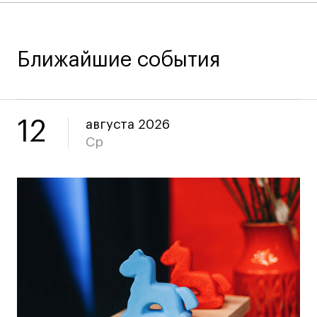
Коммерческий фотограф
Все программы
Ближайшие события
Для школьников
Интенсивы
12
августа 2026
Среднесрочные
Ср
Долгосрочные
Все программы
О школе
Новости
События
Блог