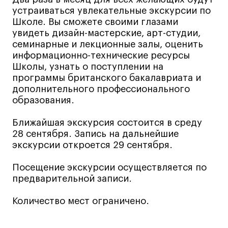
устраиваться увлекательные экскурсии по
Лайфстайл
Школе. Вы сможете своими глазами
Навыки предпринимателя и управленца
увидеть дизайн-мастерские, арт-студии,
семинарные и лекционные залы, оценить
Онлайн
информационно-технические ресурсы
Маркетинг и генерация лидов
Школы, узнать о поступлении на
Искусство
программы британского бакалавриата и
дополнительного профессионального
Фотография
образования.
Очно + онлайн
Все программы
Ближайшая экскурсия состоится в среду
28 сентября. Запись на дальнейшие
экскурсии откроется 29 сентября.
Техникум
Посещение экскурсии осуществляется по
Специалист кино- и медиапродакшена
предварительной записи.
Графический дизайнер
Количество мест ограничено.
Цифровой маркетолог
Технолог-конструктор одежды