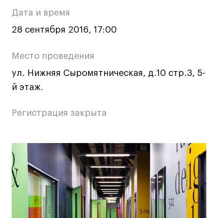
о
Ювелирный дизайн
Дата и время
Сценография
мероприятии
28 сентября 2016, 17:00
Фотография и видео
Промышленный и предметный дизайн
Место проведения
Дизайн и декорирование интерьера
ул. Нижняя Сыромятническая, д.10 стр.3, 5-
Бизнес и маркетинг
й этаж.
Подготовительные курсы и творческое
развитие
Регистрация закрыта
Среднесрочные
ИЗО и Керамика
Основная
Ландшафтный дизайн
Все программы
информация
о
Онлайн-программы
мероприятии