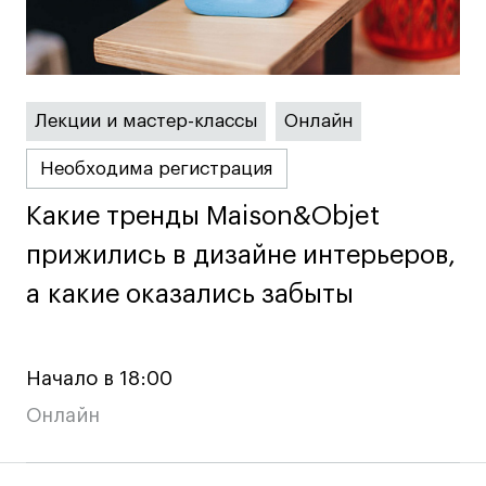
Преподаватели
Лицензии и аккредитации
Для прессы
Ресурсы
Лекции и мастер-классы
Онлайн
Партнеры
Связи с индустрией
Необходима регистрация
Вакансии
Какие тренды Maison&Objet
Какие тренды Maison&Objet
Контакты
прижились в дизайне интерьеров,
прижились в дизайне интерьеров,
а какие оказались забыты
а какие оказались забыты
Поступающим
Условия поступления
Начало в 18:00
Стоимость обучения
Иностранным студентам
Онлайн
График учебного года
Вопросы и ответы