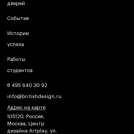
Публичная оферта
дверей
дверей
Условия возврата
События
События
Кредит на образование с господдержкой
Лицензия на осуществление образовательной
Истории
Истории
деятельности АНО ВО «Универсальный
Университет»
успеха
успеха
Карта сайта
Работы
Работы
студентов
студентов
© 2026 БВШД
8 495 640 30 92
8 495 640 30 92
info@britishdesign.ru
info@britishdesign.ru
Адрес на карте
Адрес на карте
Адрес на карте
105120, Россия,
Москва, Центр
дизайна Artplay, ул.