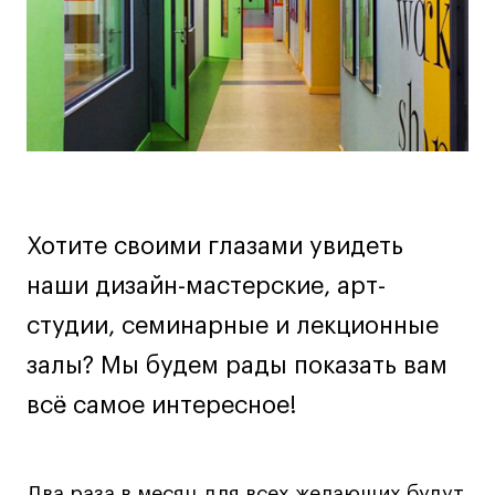
Дизайн интерьера
Дизайн одежды
Стайлинг
Современная живопись
UX/UI-дизайн
Маркетинг
Все программы
Хотите своими глазами увидеть
Интенсивы
наши дизайн-мастерские, арт-
студии, семинарные и лекционные
Мода
Маркетинг
залы? Мы будем рады показать вам
Контент
всё самое интересное!
Иллюстрация
Диджитал
Интерьер
Два раза в месяц для всех желающих будут