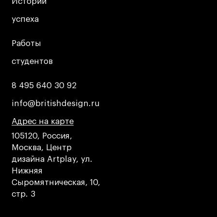
Истории
Истории
успеха
успеха
Работы
Работы
студентов
студентов
8 495 640 30 92
8 495 640 30 92
info@britishdesign.ru
info@britishdesign.ru
Адрес на карте
Адрес на карте
Адрес на карте
105120, Россия,
Москва, Центр
дизайна Artplay, ул.
Нижняя
Сыромятническая, 10,
стр. 3