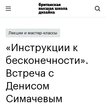
Высшее образование
Лекции и мастер-классы
Искусство и дизайн
Подготовительные курсы
«Инструкции к
Бизнес и маркетинг
Все программы
бесконечности».
Встреча с
Дополнительное образование
Коммуникационный и цифровой дизайн
Денисом
Иллюстрация
Симачевым
Современное искусство
Мода и стиль