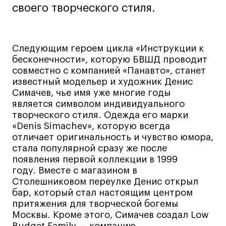
своего творческого стиля.
Навыки предпринимателя и управленца
Онлайн
Маркетинг и генерация лидов
Следующим героем цикла «Инструкции к
Искусство
бесконечности», которую БВШД проводит
совместно с компанией «Панавто», станет
Фотография
известный модельер и художник Денис
Очно + онлайн
Симачев, чье имя уже многие годы
является символом индивидуального
Все программы
творческого стиля. Одежда его марки
«Denis Simachev», которую всегда
отличает оригинальность и чувство юмора,
Техникум
стала популярной сразу же после
появления первой коллекции в 1999
Специалист кино- и медиапродакшена
году. Вместе с магазином в
Графический дизайнер
Столешниковом переулке Денис открыл
Цифровой маркетолог
бар, который стал настоящим центром
притяжения для творческой богемы
Технолог-конструктор одежды
Москвы. Кроме этого, Симачев создал Low
Коммерческий фотограф
Budget Family — компанию