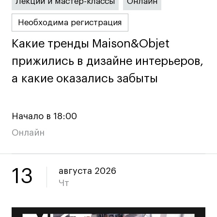
Лекции и мастер-классы
Онлайн
Карьера
Необходима регистрация
Ассоциация выпускников
Какие тренды Maison&Objet
Какие тренды Maison&Objet
Центр карьеры
прижились в дизайне интерьеров,
прижились в дизайне интерьеров,
Живые проекты
а какие оказались забыты
а какие оказались забыты
Конкурсы
Участие в выставках
Летние стажировки
Начало в 18:00
Онлайн
Проекты студентов
Работы студентов
13
августа 2026
«Живые» проекты
Чт
Участие в выставках
Britanka New Creatives