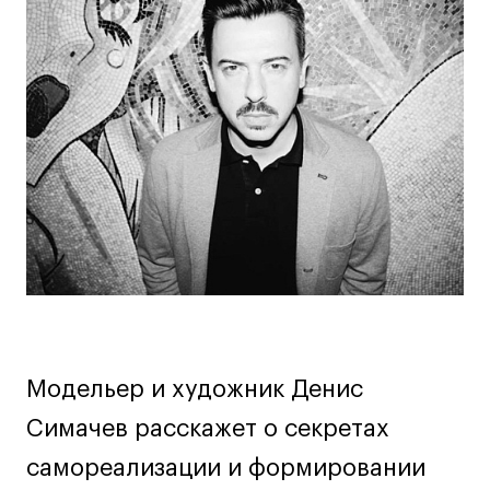
Дизайн интерьера
информация
Дизайн одежды
Стайлинг
о
Современная живопись
мероприятии
UX/UI-дизайн
Маркетинг
Все программы
Интенсивы
Мода
Маркетинг
Модельер и художник Денис
Контент
Иллюстрация
Симачев расскажет о секретах
Интерьер
самореализации и формировании
Лайфстайл