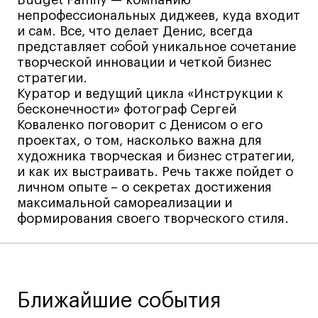
Все программы
непрофессиональных диджеев, куда входит
и сам. Все, что делает Денис, всегда
представляет собой уникальное сочетание
Для школьников
творческой инновации и четкой бизнес
стратегии.
Интенсивы
Куратор и ведущий цикла «Инструкции к
бесконечности» фотограф Сергей
Среднесрочные
Коваленко поговорит с Денисом о его
Долгосрочные
проектах, о том, насколько важна для
Все программы
художника творческая и бизнес стратегии,
и как их выстраивать. Речь также пойдет о
личном опыте – о секретах достижения
О школе
максимальной самореализации и
формирования своего творческого стиля.
Новости
События
Блог
Ближайшие события
Преподаватели