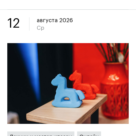
Лицензии и аккредитации
Для прессы
Ресурсы
12
августа 2026
Партнеры
Ср
Связи с индустрией
Вакансии
Контакты
Поступающим
Условия поступления
Стоимость обучения
Иностранным студентам
График учебного года
Вопросы и ответы