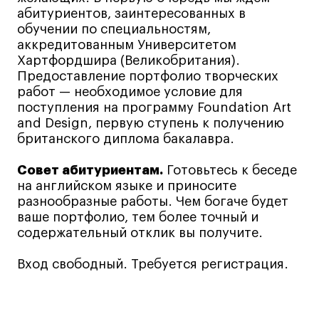
Лицензии и аккредитации
абитуриентов, заинтересованных в
Для прессы
обучении по специальностям,
Ресурсы
аккредитованным Университетом
Хартфордшира (Великобритания).
Партнеры
Предоставление портфолио творческих
Связи с индустрией
работ — необходимое условие для
поступления на программу Foundation Art
Вакансии
and Design, первую ступень к получению
Контакты
британского диплома бакалавра.
Совет абитуриентам.
Готовьтесь к беседе
Поступающим
на английском языке и приносите
разнообразные работы. Чем богаче будет
Условия поступления
ваше портфолио, тем более точный и
Стоимость обучения
содержательный отклик вы получите.
Иностранным студентам
Вход свободный. Требуется регистрация.
График учебного года
Вопросы и ответы