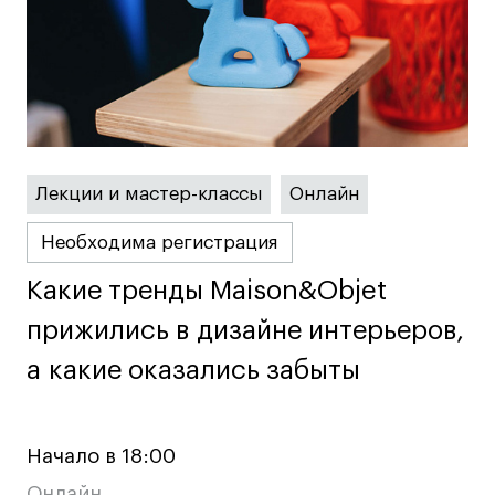
Fashion Summer
Проект с Microsoft
Подобрать программу
Лекции и мастер-классы
Онлайн
Войти в кампус
Необходима регистрация
Какие тренды Maison&Objet
Какие тренды Maison&Objet
Получить сертификат
прижились в дизайне интерьеров,
прижились в дизайне интерьеров,
а какие оказались забыты
а какие оказались забыты
Дни открытых
Дни открытых
8 495 640 30 92
8 495 640 30 92
Начало в 18:00
дверей
дверей
info@britishdesign.ru
info@britishdesign.ru
Онлайн