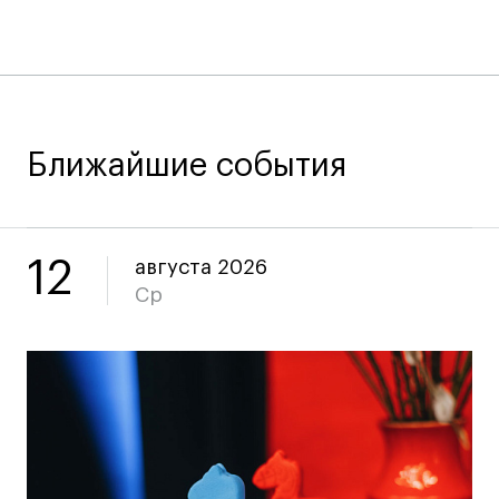
Карьера
Ассоциация выпускников
Центр карьеры
Живые проекты
Ближайшие события
Конкурсы
Участие в выставках
Летние стажировки
12
августа 2026
Ср
Проекты студентов
Работы студентов
«Живые» проекты
Участие в выставках
Britanka New Creatives