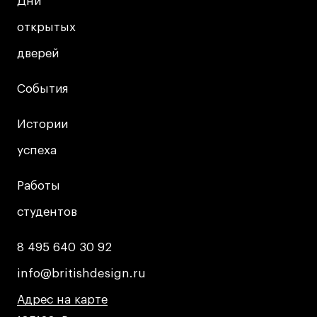
Дни
Дни
открытых
открытых
дверей
дверей
События
События
Истории
Истории
успеха
успеха
Работы
Работы
студентов
студентов
8 495 640 30 92
8 495 640 30 92
info@britishdesign.ru
info@britishdesign.ru
Адрес на карте
Адрес на карте
Адрес на карте