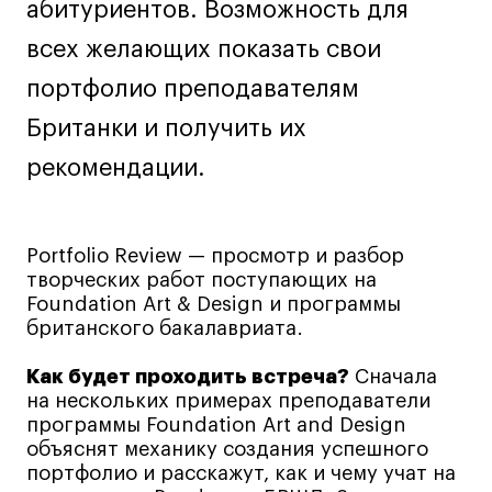
абитуриентов. Возможность для
Навыки предпринимателя и управленца
всех желающих показать свои
Онлайн
портфолио преподавателям
Маркетинг и генерация лидов
Британки и получить их
Искусство
Фотография
рекомендации.
Очно + онлайн
Все программы
Portfolio Review — просмотр и разбор
творческих работ поступающих на
Техникум
Foundation Art & Design и программы
британского бакалавриата.
Специалист кино- и медиапродакшена
Как будет проходить встреча?
Сначала
Графический дизайнер
на нескольких примерах преподаватели
Цифровой маркетолог
программы Foundation Art and Design
Технолог-конструктор одежды
объяснят механику создания успешного
портфолио и расскажут, как и чему учат на
Коммерческий фотограф