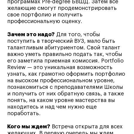
программах Pre-degree БВШД. Затем все
Все программы
желающие смогут продемонстрировать
свое портфолио и получить
профессиональную оценку.
Для школьников
Зачем это надо?
Для того, чтобы
Интенсивы
поступить в творческий ВУЗ, мало быть
талантливым абитуриентом. Свой талант
Среднесрочные
важно уметь правильно подать так, чтобы
Долгосрочные
его заметила приемная комиссия. Portfolio
Все программы
Review — это уникальная возможность
узнать, как грамотно оформить портфолио
на высоком профессиональном уровне,
О школе
познакомиться с преподавателями Школы
и получить от них обратную связь, а также
Новости
понять, на каком уровне мастерства вы
находитесь и над чем нужно еще
События
поработать.
Блог
Преподаватели
Кого мы ждем?
Встреча открыта для всех
желающих. В первую очередь мы ждем