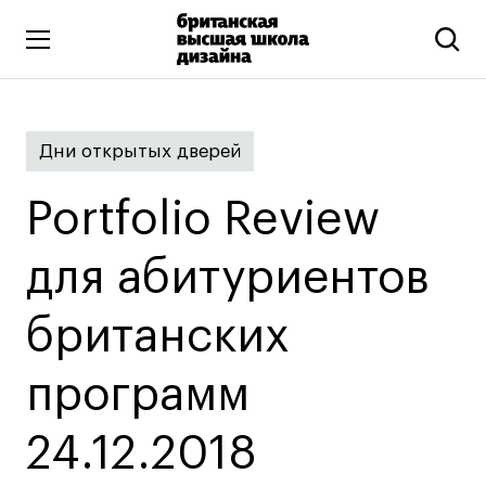
Высшее образование
Дни открытых дверей
Искусство и дизайн
Подготовительные курсы
Portfolio Review
Бизнес и маркетинг
Все программы
для абитуриентов
британских
Дополнительное образование
Коммуникационный и цифровой дизайн
программ
Иллюстрация
24.12.2018
Современное искусство
Мода и стиль