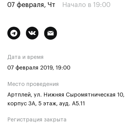
07 февраля, Чт
Начало в 19:00
Ювелирный дизайн
Сценография
Фотография и видео
Дополнительная
Промышленный и предметный дизайн
Дизайн и декорирование интерьера
информация
Бизнес и маркетинг
о
Дата и время
Подготовительные курсы и творческое
мероприятии
развитие
07 февраля 2019, 19:00
Среднесрочные
Место проведения
ИЗО и Керамика
Артплей, ул. Нижняя Сыромятническая 10,
Ландшафтный дизайн
корпус 3А, 5 этаж, ауд. А5.11
Все программы
Регистрация закрыта
Онлайн-программы