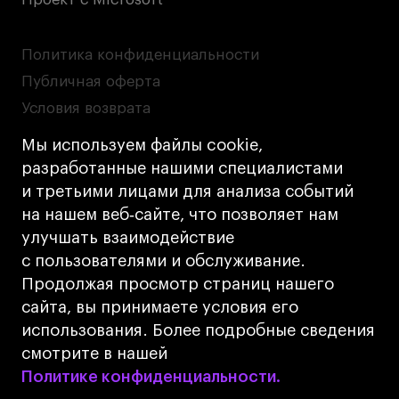
Политика конфиденциальности
Публичная оферта
Условия возврата
Кредит на образование с господдержкой
Мы используем файлы cookie,
Лицензия на осуществление образовательной
разработанные нашими специалистами
деятельности АНО ВО «Универсальный
и третьими лицами для анализа событий
Университет»
на нашем веб‑сайте, что позволяет нам
Карта сайта
улучшать взаимодействие
с пользователями и обслуживание.
Дизайн
Продолжая просмотр страниц нашего
Разработка
Cetera
сайта, вы принимаете условия его
использования. Более подробные сведения
© 2026 БВШД
смотрите в нашей
Политике конфиденциальности.
Политике конфиденциальности.