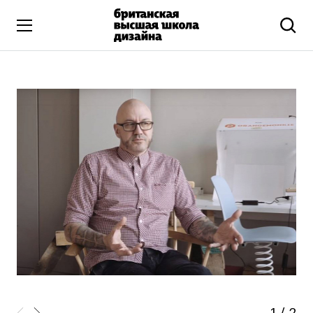
Высшее образование
Искусство и дизайн
Подготовительные курсы
Бизнес и маркетинг
Все программы
Дополнительное образование
Коммуникационный и цифровой дизайн
Иллюстрация
Современное искусство
Мода и стиль
1
/
2