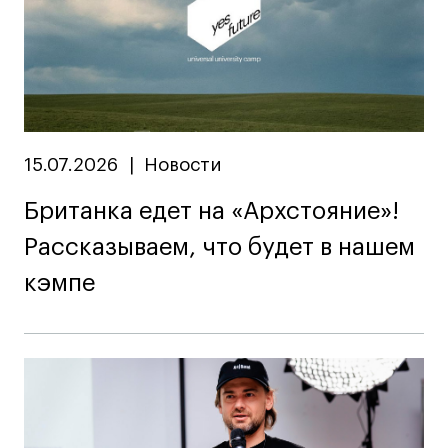
Публичная оферта
Условия возврата
Кредит на образование с господдержкой
Лицензия на осуществление образовательной
деятельности АНО ВО «Универсальный
Университет»
15.07.2026
|
Новости
Карта сайта
Британка едет на «Архстояние»!
Рассказываем, что будет в нашем
© 2026 БВШД
кэмпе