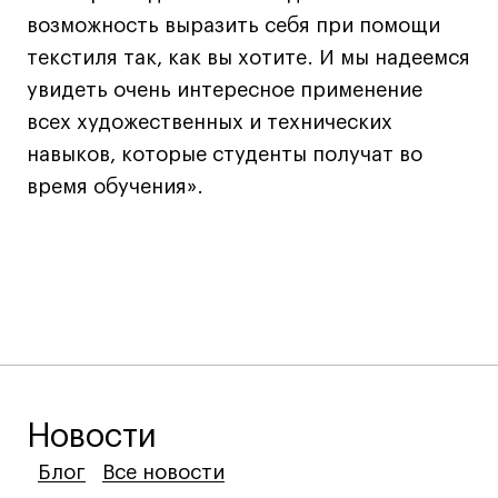
Преподаватели
возможность выразить себя при помощи
Лицензии и аккредитации
текстиля так, как вы хотите. И мы надеемся
Для прессы
увидеть очень интересное применение
Ресурсы
всех художественных и технических
Партнеры
навыков, которые студенты получат во
Связи с индустрией
время обучения».
Вакансии
Контакты
Поступающим
Условия поступления
Стоимость обучения
Иностранным студентам
Новости
График учебного года
Блог
Блог
Блог
Все новости
Все новости
Все новости
Вопросы и ответы