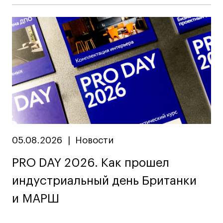
Карьера
Ассоциация выпускников
Центр карьеры
Живые проекты
Конкурсы
Участие в выставках
Летние стажировки
05.08.2026
|
Новости
Проекты студентов
PRO DAY 2026. Как прошел
индустриальный день Британки
Работы студентов
«Живые» проекты
и МАРШ
Участие в выставках