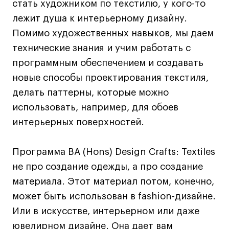
стать художником по текстилю, у кого-то
Коммерческий фотограф
лежит душа к интерьерному дизайну.
Все программы
Помимо художественных навыков, мы даем
технические знания и учим работать с
Для школьников
программным обеспечением и создавать
новые способы проектирования текстиля,
Интенсивы
делать паттерны, которые можно
Среднесрочные
использовать, например, для обоев
Долгосрочные
интерьерных поверхностей.
Все программы
Программа BA (Hons) Design Crafts: Textiles
О школе
не про создание одежды, а про создание
материала. Этот материал потом, конечно,
Новости
может быть использован в fashion-дизайне.
События
Или в искусстве, интерьерном или даже
Блог
ювелирном дизайне. Она дает вам