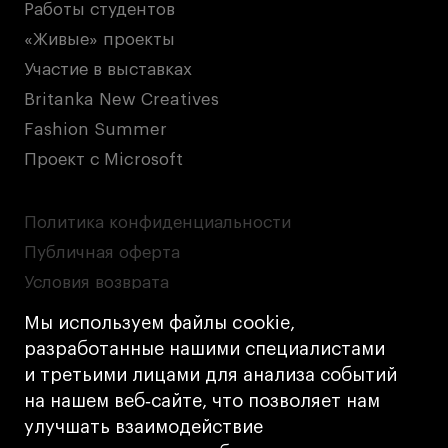
Работы студентов
«Живые» проекты
Участие в выставках
Britanka New Creatives
Fashion Summer
Проект с Microsoft
Политика конфиденциальности
Публичная оферта
Условия возврата
Кредит на образование с господдержкой
Мы используем файлы cookie,
Лицензия на осуществление образовательной
разработанные нашими специалистами
деятельности АНО ВО «Универсальный
и третьими лицами для анализа событий
Университет»
на нашем веб‑сайте, что позволяет нам
Карта сайта
улучшать взаимодействие