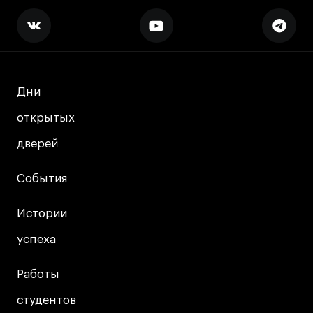
Дни
Дни
открытых
открытых
дверей
дверей
События
События
Истории
Истории
успеха
успеха
Работы
Работы
студентов
студентов