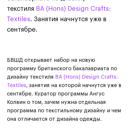
Декорирование интерьера
текстиля
BA (Hons) Design Crafts:
Дизайн интерьера
Textiles
. Занятия начнутся уже в
Дизайн одежды
Стайлинг
сентябре.
Современная живопись
UX/UI-дизайн
Маркетинг
БВШД открывает набор на новую
Все программы
программу британского бакалавриата по
дизайну текстиля
BA (Hons) Design Crafts:
Интенсивы
Textiles
, занятия на которой начнутся уже в
сентябре. Куратор программы Ангус
Мода
Колвин о том, зачем нужна отдельная
Маркетинг
программа по текстильному дизайну и чем
Контент
она отличается от дизайна одежды.
Иллюстрация
Интерьер