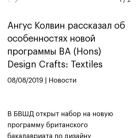
Ювелирный дизайн
Сценография
Фотография и видео
Ангус Колвин рассказал об
Промышленный и предметный дизайн
особенностях новой
Дизайн и декорирование интерьера
программы BA (Hons)
Бизнес и маркетинг
Подготовительные курсы и творческое
Design Crafts: Textiles
развитие
Среднесрочные
08/08/2019 | Новости
ИЗО и Керамика
Ландшафтный дизайн
Все программы
В БВШД открыт набор на новую
программу британского
Онлайн-программы
бакалавриата по дизайну