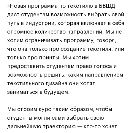
«Новая программа по текстилю в БВШД
Лайфстайл
даст студентам возможность выбрать свой
Навыки предпринимателя и управленца
путь в индустрии, которая включает в себя
Онлайн
огромное количество направлений. Мы не
Маркетинг и генерация лидов
хотим ограничивать программу, говоря,
Искусство
что она только про создание текстиля, или
Фотография
только про принты. Мы хотим
Очно + онлайн
предоставить студентам право голоса и
Все программы
возможность решить, каким направлением
текстильного дизайна они хотят
Техникум
заниматься в будущем.
Специалист кино- и медиапродакшена
Мы строим курс таким образом, чтобы
Графический дизайнер
студенты могли сами выбрать свою
Цифровой маркетолог
дальнейшую траекторию — кто-то хочет
Технолог-конструктор одежды