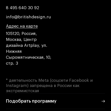
8 495 640 30 92
8 495 640 30 92
info@britishdesign.ru
info@britishdesign.ru
Адрес на карте
Адрес на карте
Адрес на карте
105120, Россия,
Москва, Центр
дизайна Artplay, ул.
Нижняя
Сыромятническая, 10,
стр. 3
* деятельность Meta (соцсети Facebook и
Instagram) запрещена в России как
экстремистская
Подобрать программу