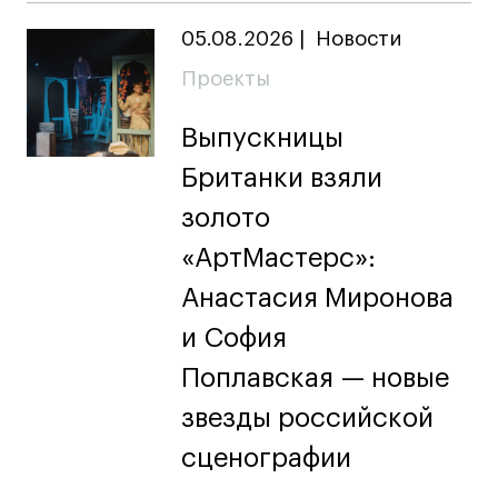
Britanka New Creatives
Fashion Summer
05.08.2026
|
Новости
Проект с Microsoft
Проекты
Выпускницы
Британки взяли
Подобрать программу
золото
«АртМастерс»:
Войти в кампус
Анастасия Миронова
и София
Получить сертификат
Поплавская — новые
звезды российской
сценографии
Дни открытых
Дни открытых
8 495 640 30 92
8 495 640 30 92