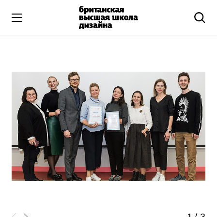
Высшее образование
Искусство и дизайн
Подготовительные курсы
Бизнес и маркетинг
Все программы
Дополнительное образование
Коммуникационный и цифровой дизайн
Иллюстрация
Современное искусство
Мода и стиль
1
/
3