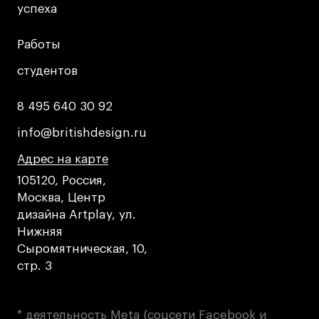
успеха
успеха
Работы
Работы
студентов
студентов
8 495 640 30 92
8 495 640 30 92
info@britishdesign.ru
info@britishdesign.ru
Адрес на карте
Адрес на карте
Адрес на карте
105120, Россия,
Москва, Центр
дизайна Artplay, ул.
Нижняя
Сыромятническая, 10,
стр. 3
* деятельность Meta (соцсети Facebook и