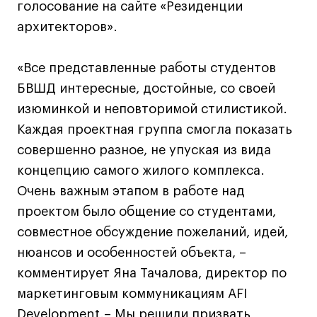
Преподаватели
голосование на сайте «Резиденции
Лицензии и аккредитации
архитекторов».
Для прессы
Ресурсы
«Все представленные работы студентов
Партнеры
БВШД интересные, достойные, со своей
Связи с индустрией
изюминкой и неповторимой стилистикой.
Вакансии
Каждая проектная группа смогла показать
Контакты
совершенно разное, не упуская из вида
концепцию самого жилого комплекса.
Очень важным этапом в работе над
Поступающим
проектом было общение со студентами,
Условия поступления
совместное обсуждение пожеланий, идей,
Стоимость обучения
нюансов и особенностей объекта, –
Иностранным студентам
комментирует Яна Тачалова, директор по
График учебного года
маркетинговым коммуникациям AFI
Вопросы и ответы
Development.– Мы решили призвать