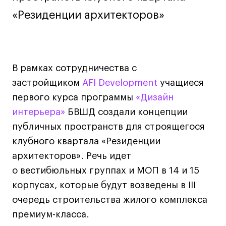
Дизайн интерьера
«Резиденции архитекторов»
Дизайн одежды
Стайлинг
Современная живопись
UX/UI-дизайн
В рамках сотрудничества с
Маркетинг
застройщиком
AFI Development
учащиеся
Все программы
первого курса программы
«Дизайн
интерьера»
БВШД создали концепции
публичных пространств для строящегося
Интенсивы
клубного квартала «Резиденции
Мода
архитекторов». Речь идет
Маркетинг
о вестибюльных группах и МОП в 14 и 15
Контент
корпусах, которые будут возведены в III
Иллюстрация
очередь строительства жилого комплекса
Диджитал
премиум-класса.
Интерьер