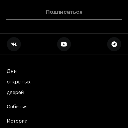
Подписаться
Дни
Дни
открытых
открытых
дверей
дверей
События
События
Истории
Истории