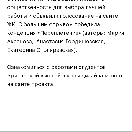
общественность для выбора лучшей
работы и объявили голосование на сайте
Карьера
ЖК. С большим отрывом победила
Ассоциация выпускников
концепция «Переплетение» (авторы: Мария
Центр карьеры
Аксенова, Анастасия Гордишевская,
Живые проекты
Екатерина Столяревская).
Конкурсы
Участие в выставках
Ознакомиться с работами студентов
Летние стажировки
Британской высшей школы дизайна можно
на сайте проекта.
Проекты студентов
Работы студентов
«Живые» проекты
Участие в выставках