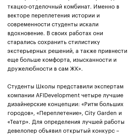
Коммерческий фотограф
ткацко-отделочный комбинат. Именно в
Все программы
векторе переплетения истории и
современности студенты искали
вдохновение. В своих работах они
Для школьников
старались сохранить стилистику
Интенсивы
экстерьерных решений, а также привнести
Среднесрочные
еще больше комфорта, изысканности и
Долгосрочные
дружелюбности в сам ЖК».
Все программы
Студенты Школы представили экспертам
компании AFIDevelopment четыре лучшие
О школе
дизайнерские концепции: «Ритм больших
Новости
городов», «Переплетение», City Garden и
События
«Театр». Для определения лучшей работы
Блог
девелопер объявил открытый конкурс –