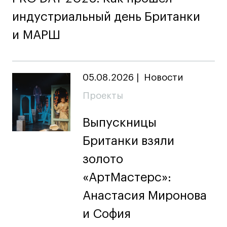
дверей
дверей
info@britishdesign.ru
info@britishdesign.ru
индустриальный день Британки
Адрес на карте
Адрес на карте
События
События
и МАРШ
Истории успеха
Истории успеха
Работы студентов
Работы студентов
05.08.2026
|
Новости
Проекты
Universal University
Universal University
EN
EN
Выпускницы
Британки взяли
золото
«АртМастерс»:
Анастасия Миронова
и София
Политика конфиденциальности