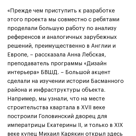
Лайфстайл
«Прежде чем приступить к разработке
Навыки предпринимателя и управленца
этого проекта мы совместно с ребятами
Онлайн
проделали большую работу по анализу
Маркетинг и генерация лидов
референсов и аналогичных зарубежных
Искусство
решений, преимущественно в Англии и
Фотография
Европе, – рассказала Анна Лебская,
Очно + онлайн
преподаватель программы «Дизайн
Все программы
интерьера» БВШД. – Большой акцент
сделали на изучении истории Басманного
района и инфраструктуры объекта.
Техникум
Например, мы узнали, что на месте
Специалист кино- и медиапродакшена
строительства квартала в XVII веке
Графический дизайнер
построили Головинский дворец для
Цифровой маркетолог
императрицы Екатерины II, и только в XIX
Технолог-конструктор одежды
веке купец Михаил Карякин открыл здесь