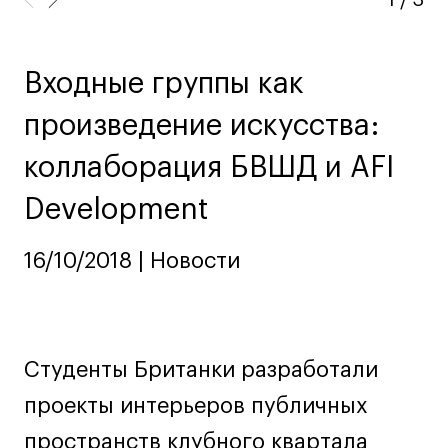
Ювелирный дизайн
Сценография
Фотография и видео
Входные группы как
Промышленный и предметный дизайн
произведение искусства:
Дизайн и декорирование интерьера
коллаборация БВШД и AFI
Бизнес и маркетинг
Подготовительные курсы и творческое
Development
развитие
Среднесрочные
16/10/2018 | Новости
ИЗО и Керамика
Ландшафтный дизайн
Все программы
Студенты Британки разработали
проекты интерьеров публичных
Онлайн-программы
пространств клубного квартала