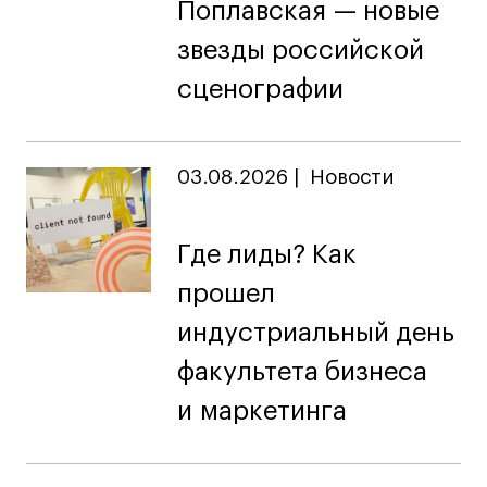
Поплавская — новые
Публичная оферта
Условия возврата
звезды российской
Кредит на образование с господдержкой
сценографии
Лицензия на осуществление образовательной
деятельности АНО ВО «Универсальный
Университет»
03.08.2026
|
Новости
Карта сайта
Где лиды? Как
© 2026 БВШД
прошел
индустриальный день
факультета бизнеса
и маркетинга