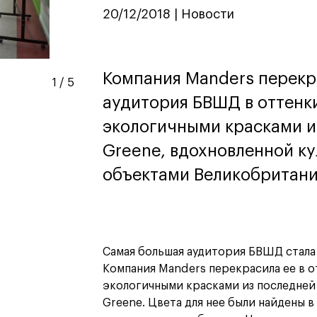
дизайн
20/12/2018 | Новости
Дизайн и декорирование
интерьера
Бизнес и маркетинг
Подготовительные курсы и
Компания Manders перек
творческое развитие
1
/
5
Среднесрочные
аудитория БВШД в оттенк
ИЗО и Керамика
экологичными красками из
Ландшафтный дизайн
Greenе, вдохновленной к
кум
кум
Для школьников
Для школьников
объектами Великобритани
лист кино- и
Интенсивы
продакшена
Среднесрочные
ческий дизайнер
Долгосрочные
вой маркетолог
лог-конструктор
Самая большая аудитория БВШД стала 
ы
Компания Manders перекрасила ее в о
рческий фотограф
экологичными красками из последней 
Greenе. Цвета для нее были найдены в