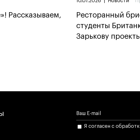
10.07.2026
|
Новости
П
»! Рассказываем,
Ресторанный бриф
студенты Британ
Зарькову проекты
лы
Я согласен с обработ