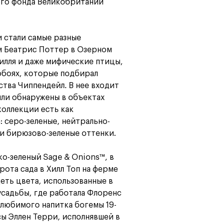
ого фонда Великобритании
Карта профессий
 стали самые разные
м Беатрис Поттер в Озерном
илля и даже мифические птицы,
обоях, которые подбирал
тва Чиппендейл. В нее входит
ыли обнаружены в объектах
коллекции есть как
: серо-зеленые, нейтрально-
 и бирюзово-зеленые оттенки.
о-зеленый Sage & Onions™, в
ота сада в Хилл Топ на ферме
еть цвета, использованные в
усадьбы, где работала Флоренс
 любимого напитка богемы 19-
исы Эллен Терри, исполнявшей в