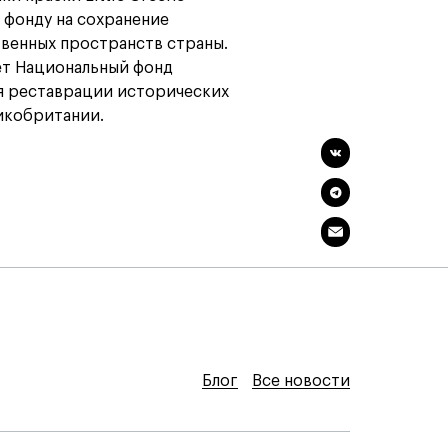
 фонду на сохранение
твенных пространств страны.
ает Национальный фонд
ля реставрации исторических
икобритании.
Блог
Блог
Блог
Все новости
Все новости
Все новости