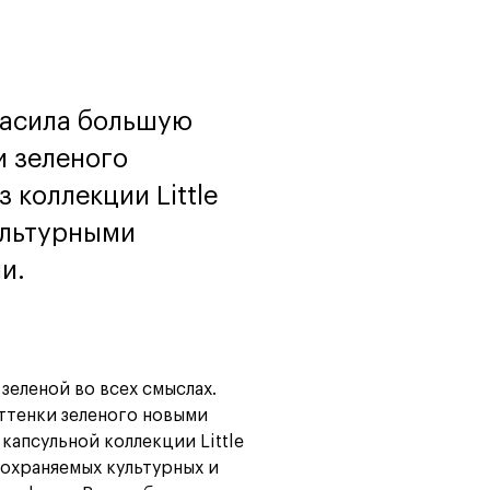
программы
и управленца
Онлайн
Маркетинг и
генерация лидов
Искусство
расила большую
Фотография
Очно + онлайн
и зеленого
 коллекции Little
ультурными
и.
зеленой во всех смыслах.
ттенки зеленого новыми
капсульной коллекции Little
 охраняемых культурных и
Дни открытых дверей