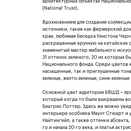
архитектурных объектах Национальн
(National Trust).
Вдохновением для создания коллекции
источники, такие как фермерский до
крае, любимая беседка Уинстона Черч
раскрашенные вручную на китайских 
знаменитый мастер мебельного искусс
31 оттенок зеленого, 20 из которых б
Национального фонда. Среди цветов 
насыщенные, так и приглушенные тона
зеленые, желто-зеленые, сине-зеленые
Основной цвет аудитории БВШД – ярк
который когда-то были выкрашены вор
Беатрис Поттер. Здесь же можно увид
интерьере особняка Маунт Стюарт и 
Найтингейл, а также оттенки абсента,
го и начала 20-го века, и платья актр