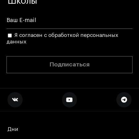
Школы
Коммерческий фотограф
Все программы
Я согласен с обработкой персональных
Для школьников
данных
Интенсивы
Среднесрочные
Подписаться
Долгосрочные
Все программы
О школе
Новости
События
Дни
Дни
Блог