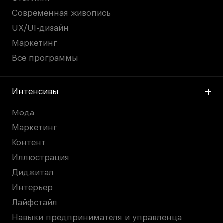
Публичная оферта
Современная живопись
Условия возврата
UX/UI-дизайн
Кредит на образование с господдержкой
Маркетинг
Лицензия на осуществление образовательной
Все программы
деятельности АНО ВО «Универсальный
Университет»
Карта сайта
Интенсивы
Мода
© 2026 БВШД
Маркетинг
Контент
Иллюстрация
Диджитал
Интерьер
Лайфстайл
Навыки предпринимателя и управленца