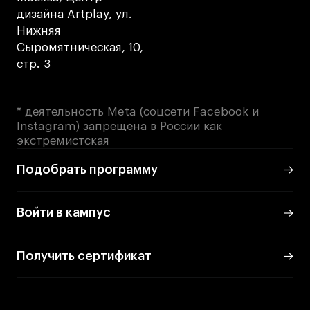
дизайна Artplay, ул.
Нижняя
Карьера
Сыромятническая, 10,
стр. 3
Ассоциация выпускников
Центр карьеры
* деятельность Meta (соцсети Facebook и
Живые проекты
Instagram) запрещена в России как
Конкурсы
экстремистская
Участие в выставках
Подобрать программу
Летние стажировки
Войти в кампус
Проекты студентов
Работы студентов
Получить сертификат
«Живые» проекты
Участие в выставках