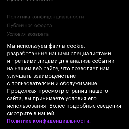
Политика конфиденциальности
Публичная оферта
Условия возврата
Кредит на образование с господдержкой
Мы используем файлы cookie,
Лицензия на осуществление образовательной
разработанные нашими специалистами
деятельности АНО ВО «Универсальный
и третьими лицами для анализа событий
Университет»
на нашем веб‑сайте, что позволяет нам
Карта сайта
улучшать взаимодействие
с пользователями и обслуживание.
Дизайн
Продолжая просмотр страниц нашего
Разработка
Cetera
сайта, вы принимаете условия его
использования. Более подробные сведения
© 2026 БВШД
смотрите в нашей
Политике конфиденциальности.
Политике конфиденциальности.