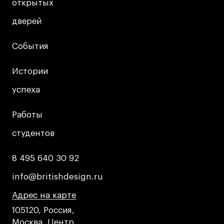
Преподаватели
открытых
открытых
Лицензии и аккредитации
дверей
дверей
Для прессы
Ресурсы
События
События
Партнеры
Истории
Истории
Связи с индустрией
успеха
успеха
Вакансии
Контакты
Работы
Работы
студентов
студентов
Поступающим
8 495 640 30 92
8 495 640 30 92
Условия поступления
Стоимость обучения
info@britishdesign.ru
info@britishdesign.ru
Иностранным студентам
Адрес на карте
Адрес на карте
Адрес на карте
График учебного года
105120, Россия,
Вопросы и ответы
Москва, Центр