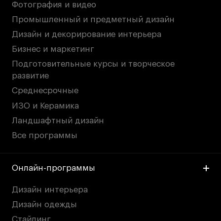
Фотография и видео
дверей
дверей
info@britishdesign.ru
info@britishdesign.ru
Промышленный и предметный дизайн
Адрес на карте
Адрес на карте
События
События
Дизайн и декорирование интерьера
Истории успеха
Истории успеха
Бизнес и маркетинг
Работы студентов
Работы студентов
Подготовительные курсы и творческое
развитие
Среднесрочные
Universal University
Universal University
ИЗО и Керамика
EN
EN
Ландшафтный дизайн
Все программы
Онлайн-программы
Дизайн интерьера
Дизайн одежды
Политика конфиденциальности
Стайлинг