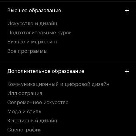
Britanka New Creatives
Fashion Summer
Высшее образование
Проект с Microsoft
Искусство и дизайн
Подготовительные курсы
Бизнес и маркетинг
Все программы
Подобрать программу
Дополнительное образование
Войти в кампус
Коммуникационный и цифровой дизайн
Получить сертификат
Иллюстрация
Современное искусство
Мода и стиль
Ювелирный дизайн
Сценография
Дни открытых
Дни открытых
8 495 640 30 92
8 495 640 30 92