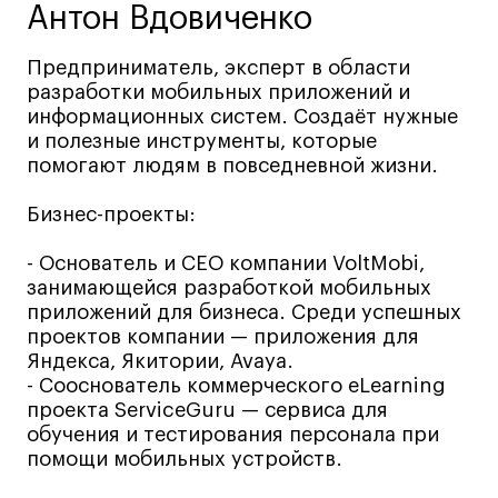
Антон Вдовиченко
Ювелирный дизайн
Сценография
Предприниматель, эксперт в области
Фотография и видео
разработки мобильных приложений и
информационных систем. Создаёт нужные
Промышленный и предметный дизайн
и полезные инструменты, которые
Дизайн и декорирование интерьера
помогают людям в повседневной жизни.
Бизнес и маркетинг
Бизнес-проекты:
Подготовительные курсы и творческое
развитие
- Основатель и СЕО компании VoltMobi,
Среднесрочные
занимающейся разработкой мобильных
приложений для бизнеса. Среди успешных
ИЗО и Керамика
проектов компании — приложения для
Ландшафтный дизайн
Яндекса, Якитории, Avaya.
Все программы
- Сооснователь коммерческого eLearning
проекта ServiceGuru — сервиса для
обучения и тестирования персонала при
Онлайн-программы
помощи мобильных устройств.