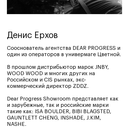
Ювелирный дизайн
Сценография
Фотография и видео
Промышленный и предметный дизайн
Денис Ерхов
Дизайн и декорирование интерьера
Сооснователь агентства DEAR PROGRESS и
Бизнес и маркетинг
один из операторов в универмаге Цветной.
Подготовительные курсы и творческое
развитие
В прошлом дистрибьютор марок JNBY,
Среднесрочные
WOOD WOOD и многих других на
Российском и CIS рынках, экс-
ИЗО и Керамика
коммерческий директор ZDDZ.
Ландшафтный дизайн
Все программы
Dear Progress Showroom представляет как
и зарубежные, так и российские марки
такие как: ISA BOULDER, BIBI BLAGSTED,
Онлайн-программы
GAUNTLETT CHENG, INSHADE, J.KIM,
NASHE.