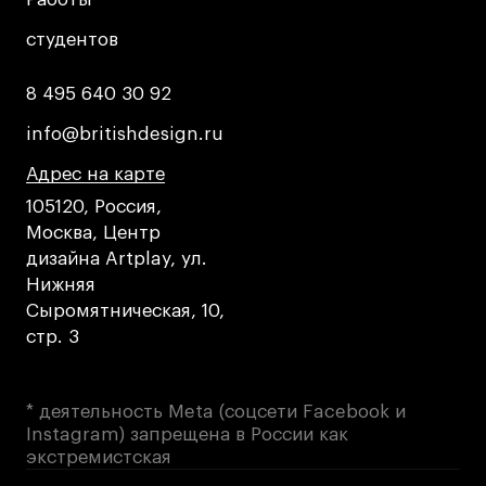
Коммерческий фотограф
студентов
студентов
Все программы
8 495 640 30 92
8 495 640 30 92
Для школьников
info@britishdesign.ru
info@britishdesign.ru
Интенсивы
Адрес на карте
Адрес на карте
Адрес на карте
Среднесрочные
105120, Россия,
Москва, Центр
Долгосрочные
дизайна Artplay, ул.
Все программы
Нижняя
Сыромятническая, 10,
стр. 3
О школе
Новости
* деятельность Meta (соцсети Facebook и
События
Instagram) запрещена в России как
Блог
экстремистская