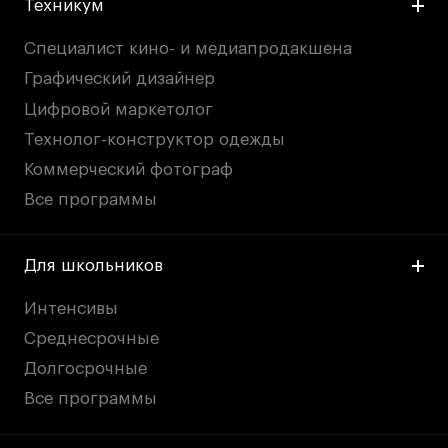
Техникум
Публичная оферта
Условия возврата
Специалист кино- и медиапродакшена
Кредит на образование с господдержкой
Графический дизайнер
Лицензия на осуществление образовательной
Цифровой маркетолог
деятельности АНО ВО «Универсальный
Университет»
Технолог-конструктор одежды
Карта сайта
Коммерческий фотограф
Все программы
© 2026 БВШД
Для школьников
Интенсивы
Среднесрочные
Долгосрочные
Все программы