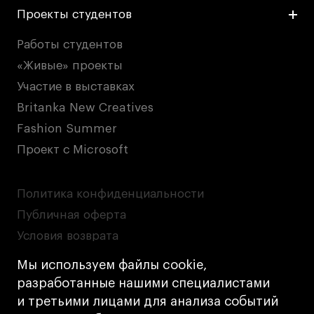
Проекты студентов
Работы студентов
«Живые» проекты
Участие в выставках
Britanka New Creatives
Fashion Summer
Проект с Microsoft
Политика конфиденциальности
Публичная оферта
Условия возврата
Кредит на образование с господдержкой
Мы используем файлы cookie,
Лицензия на осуществление образовательной
разработанные нашими специалистами
деятельности АНО ВО «Универсальный
и третьими лицами для анализа событий
Университет»