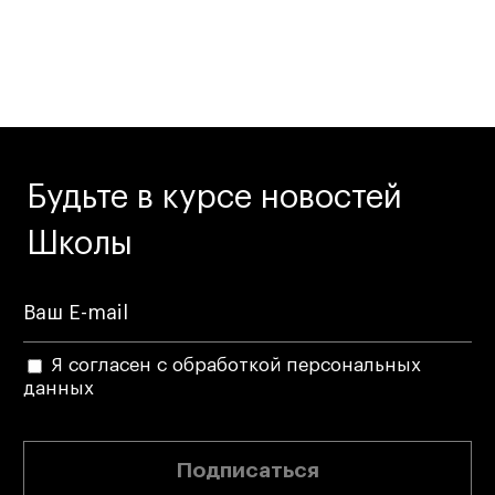
Дизайн интерьера
Дизайн одежды
Стайлинг
Современная живопись
UX/UI-дизайн
Маркетинг
Будьте в курсе новостей
Все программы
Школы
Интенсивы
Мода
Маркетинг
Я согласен с обработкой персональных
данных
Контент
Иллюстрация
Диджитал
Подписаться
Интерьер