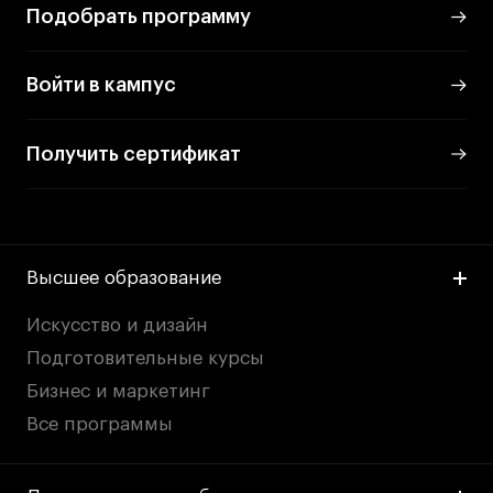
Преподаватели
Подобрать программу
Лицензии и аккредитации
Для прессы
Войти в кампус
Ресурсы
Партнеры
Получить сертификат
Связи с индустрией
Вакансии
Контакты
Высшее образование
Поступающим
Искусство и дизайн
Условия поступления
Подготовительные курсы
Стоимость обучения
Бизнес и маркетинг
Иностранным студентам
Все программы
График учебного года
Вопросы и ответы