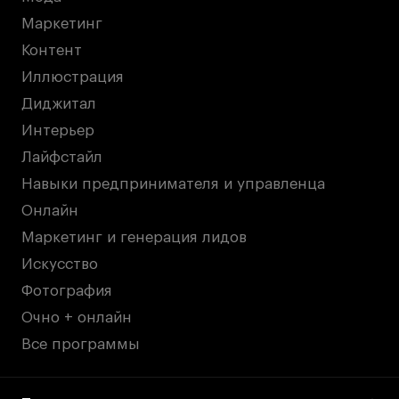
дверей
дверей
info@britishdesign.ru
info@britishdesign.ru
Маркетинг
Адрес на карте
Адрес на карте
События
События
Контент
Иллюстрация
Истории успеха
Истории успеха
Диджитал
Работы студентов
Работы студентов
Интерьер
Лайфстайл
Universal University
Universal University
Навыки предпринимателя и управленца
EN
EN
Онлайн
Маркетинг и генерация лидов
Искусство
Фотография
Очно + онлайн
Все программы
Политика конфиденциальности