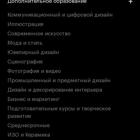
Дополнительное образование
Коммуникационный и цифровой дизайн
Карьера
Иллюстрация
Ассоциация выпускников
Современное искусство
Центр карьеры
Мода и стиль
Живые проекты
Ювелирный дизайн
Конкурсы
Сценография
Участие в выставках
Фотография и видео
Летние стажировки
Промышленный и предметный дизайн
Дизайн и декорирование интерьера
Бизнес и маркетинг
Проекты студентов
Подготовительные курсы и творческое
Работы студентов
развитие
«Живые» проекты
Среднесрочные
Участие в выставках
ИЗО и Керамика