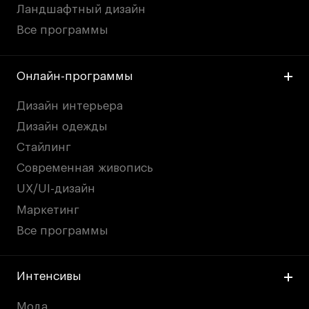
Britanka New Creatives
Ландшафтный дизайн
Fashion Summer
Все программы
Проект с Microsoft
Онлайн-программы
Дизайн интерьера
Подобрать программу
Дизайн одежды
Стайлинг
Войти в кампус
Современная живопись
UX/UI-дизайн
Получить сертификат
Маркетинг
Все программы
Интенсивы
Дни открытых
Дни открытых
8 495 640 30 92
8 495 640 30 92
Мода