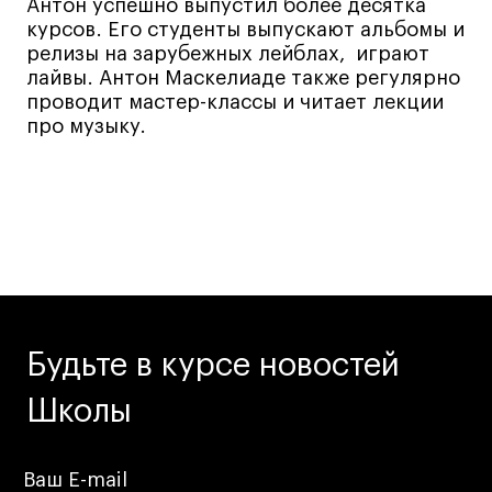
Дизайн интерьера
Антон успешно выпустил более десятка
курсов. Его студенты выпускают альбомы и
Дизайн одежды
релизы на зарубежных лейблах, играют
Стайлинг
лайвы. Антон Маскелиаде также регулярно
проводит мастер-классы и читает лекции
Современная живопись
про музыку.
UX/UI-дизайн
Маркетинг
Все программы
Интенсивы
Мода
Маркетинг
Будьте в курсе новостей
Контент
Школы
Иллюстрация
Диджитал
Интерьер