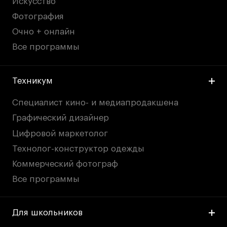
Искусство
Публичная оферта
Фотография
Условия возврата
Очно + онлайн
Кредит на образование с господдержкой
Все программы
Лицензия на осуществление образовательной
деятельности АНО ВО «Универсальный
Университет»
Техникум
Карта сайта
Специалист кино- и медиапродакшена
Графический дизайнер
© 2026 БВШД
Цифровой маркетолог
Технолог-конструктор одежды
Коммерческий фотограф
Все программы
Для школьников