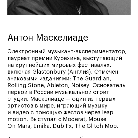
Ювелирный дизайн
Сценография
Фотография и видео
Промышленный и предметный дизайн
Антон Маскелиаде
Дизайн и декорирование интерьера
Электронный музыкант-экспериментатор,
Бизнес и маркетинг
лауреат премии Курехина, выступающий
Подготовительные курсы и творческое
на крупнейших мировых фестивалях,
развитие
включая Glastonbury (Англия). Отмечен
Среднесрочные
знаковыми изданиями: The Guardian,
Rolling Stone, Ableton, Noisey. Основатель
ИЗО и Керамика
первой в России музыкальной стрит
Ландшафтный дизайн
студии. Маскелиаде — один из первых
Все программы
артистов в мире, играющий музыку
и видео с помощью жестов через leap
motion. Выступал с Moderat, Mouse
Онлайн-программы
On Mars, Emika, Dub Fx, The Glitch Mob.