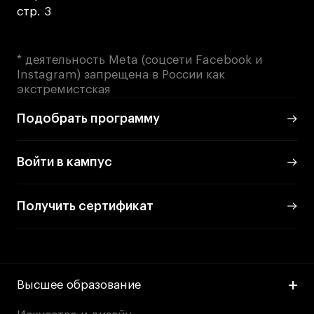
Преподаватели
стр. 3
Лицензии и аккредитации
Для прессы
* деятельность Meta (соцсети Facebook и
Ресурсы
Instagram) запрещена в России как
Партнеры
экстремистская
Связи с индустрией
Подобрать программу
Вакансии
Контакты
Войти в кампус
Поступающим
Получить сертификат
Условия поступления
Стоимость обучения
Иностранным студентам
Высшее образование
График учебного года
Вопросы и ответы