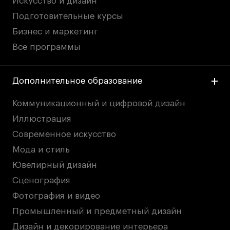
Искусство и дизайн
Подготовительные курсы
Карьера
Бизнес и маркетинг
Все программы
Ассоциация выпускников
Центр карьеры
Дополнительное образование
Живые проекты
Конкурсы
Коммуникационный и цифровой дизайн
Участие в выставках
Иллюстрация
Летние стажировки
Современное искусство
Мода и стиль
Проекты студентов
Ювелирный дизайн
Сценография
Работы студентов
Фотография и видео
«Живые» проекты
Промышленный и предметный дизайн
Участие в выставках
Дизайн и декорирование интерьера