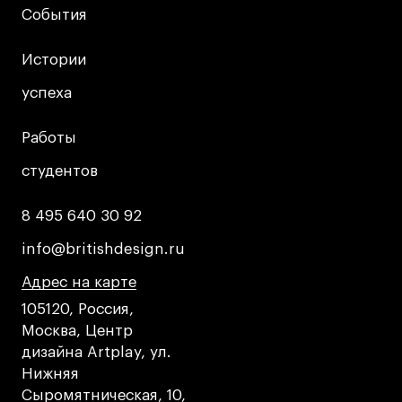
События
События
Коммерческий фотограф
Все программы
Истории
Истории
успеха
успеха
Для школьников
Работы
Работы
Интенсивы
Среднесрочные
студентов
студентов
Долгосрочные
8 495 640 30 92
8 495 640 30 92
Все программы
info@britishdesign.ru
info@britishdesign.ru
Адрес на карте
Адрес на карте
Адрес на карте
О школе
105120, Россия,
Новости
Москва, Центр
События
дизайна Artplay, ул.
Нижняя
Блог
Сыромятническая, 10,