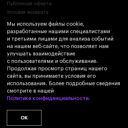
Публичная оферта
Условия возврата
Кредит на образование с господдержкой
Мы используем файлы cookie,
Лицензия на осуществление образовательной
разработанные нашими специалистами
деятельности АНО ВО «Универсальный
и третьими лицами для анализа событий
Университет»
на нашем веб‑сайте, что позволяет нам
Карта сайта
улучшать взаимодействие
с пользователями и обслуживание.
Дизайн
Продолжая просмотр страниц нашего
Разработка
Cetera
сайта, вы принимаете условия его
использования. Более подробные сведения
© 2026 БВШД
смотрите в нашей
Политике конфиденциальности.
Политике конфиденциальности.
OK
www.u.university