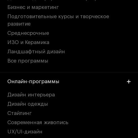
Britanka New Creatives
Бизнес и маркетинг
Fashion Summer
Подготовительные курсы и творческое
Проект с Microsoft
развитие
Среднесрочные
ИЗО и Керамика
Ландшафтный дизайн
Подобрать программу
Все программы
Войти в кампус
Онлайн-программы
Получить сертификат
Дизайн интерьера
Дизайн одежды
Стайлинг
Современная живопись
UX/UI-дизайн
Дни открытых
Дни открытых
8 495 640 30 92
8 495 640 30 92