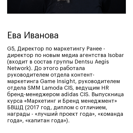
Ювелирный дизайн
Сценография
Фотография и видео
Промышленный и предметный дизайн
Ева Иванова
Дизайн и декорирование интерьера
G5, Директор по маркетингу Ранее -
Бизнес и маркетинг
директор по новым медиа агентства Isobar
Подготовительные курсы и творческое
(входит в состав группы Dentsu Aegis
развитие
Network). До этого работала
Среднесрочные
руководителем отдела контент-
маркетинга Game Insight, руководителем
ИЗО и Керамика
отдела SMM Lamoda CIS, ведущим HR
Ландшафтный дизайн
бренд-менеджером adidas CIS. Выпускница
курса «Маркетинг и Бренд менеджмент»
Все программы
БВШД (2017 год, диплом с отличием,
награды - «лучший проект года», «команда
года», «капитан года»).
Онлайн-программы