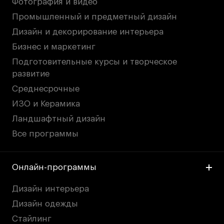
Фотография и видео
дверей
дверей
info@britishdesign.ru
info@britishdesign.ru
Промышленный и предметный дизайн
Адрес на карте
Адрес на карте
События
События
Дизайн и декорирование интерьера
Истории успеха
Истории успеха
Бизнес и маркетинг
Подготовительные курсы и творческое
Работы студентов
Работы студентов
развитие
Среднесрочные
Universal University
Universal University
ИЗО и Керамика
EN
EN
Ландшафтный дизайн
Все программы
Онлайн-программы
Дизайн интерьера
Дизайн одежды
Политика конфиденциальности
Стайлинг