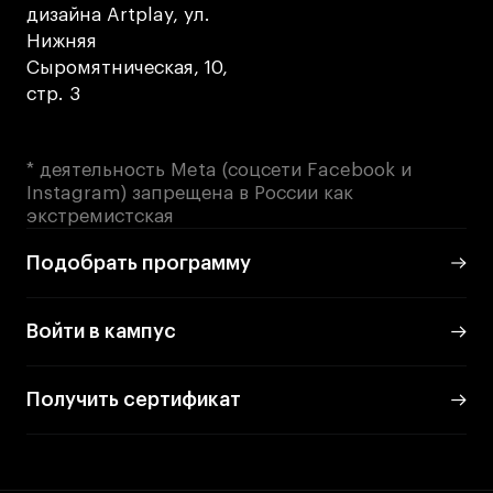
дизайна Artplay, ул.
Нижняя
Карьера
Сыромятническая, 10,
стр. 3
Ассоциация выпускников
Центр карьеры
* деятельность Meta (соцсети Facebook и
Живые проекты
Instagram) запрещена в России как
Конкурсы
экстремистская
Участие в выставках
Подобрать программу
Летние стажировки
Войти в кампус
Проекты студентов
Работы студентов
Получить сертификат
«Живые» проекты
Участие в выставках