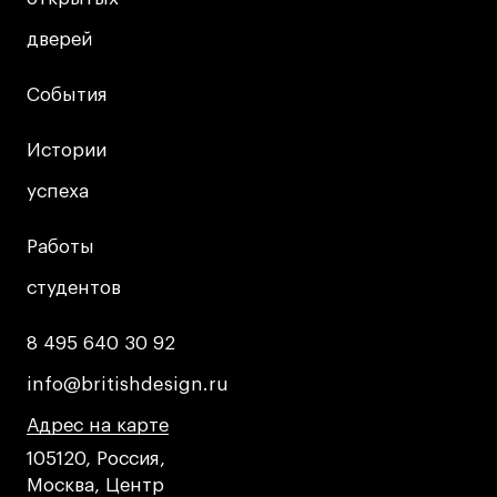
Преподаватели
Лицензии и аккредитации
дверей
дверей
Для прессы
События
События
Ресурсы
Партнеры
Истории
Истории
Связи с индустрией
успеха
успеха
Вакансии
Контакты
Работы
Работы
студентов
студентов
Поступающим
8 495 640 30 92
8 495 640 30 92
Условия поступления
info@britishdesign.ru
info@britishdesign.ru
Стоимость обучения
Иностранным студентам
Адрес на карте
Адрес на карте
Адрес на карте
График учебного года
105120, Россия,
Москва, Центр
Вопросы и ответы