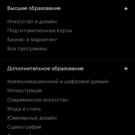
Britanka New Creatives
Высшее образование
Fashion Summer
Проект с Microsoft
Искусство и дизайн
Подготовительные курсы
Бизнес и маркетинг
Все программы
Подобрать программу
Дополнительное образование
Войти в кампус
Коммуникационный и цифровой дизайн
Иллюстрация
Получить сертификат
Современное искусство
Мода и стиль
Ювелирный дизайн
Сценография
Дни открытых
Дни открытых
8 495 640 30 92
8 495 640 30 92