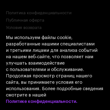
Политика конфиденциальности
Публичная оферта
Условия возврата
Кредит на образование с господдержкой
Мы используем файлы cookie,
Лицензия на осуществление образовательной
разработанные нашими специалистами
деятельности АНО ВО «Универсальный
и третьими лицами для анализа событий
Университет»
на нашем веб‑сайте, что позволяет нам
Карта сайта
улучшать взаимодействие
с пользователями и обслуживание.
Дизайн
Продолжая просмотр страниц нашего
Разработка
Cetera
сайта, вы принимаете условия его
использования. Более подробные сведения
© 2026 БВШД
смотрите в нашей
Политике конфиденциальности.
Политике конфиденциальности.