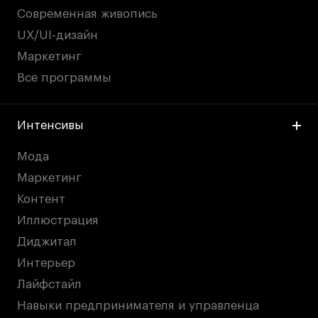
Публичная оферта
Современная живопись
Условия возврата
UX/UI-дизайн
Кредит на образование с господдержкой
Маркетинг
Лицензия на осуществление образовательной
Все программы
деятельности АНО ВО «Универсальный
Университет»
Карта сайта
Интенсивы
Мода
Маркетинг
© 2026 БВШД
Контент
Иллюстрация
Диджитал
Интерьер
Лайфстайл
Навыки предпринимателя и управленца