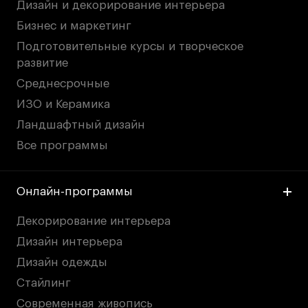
Дизайн и декорирование интерьера
дверей
дверей
info@britishdesign.ru
info@britishdesign.ru
Бизнес и маркетинг
Адрес на карте
Адрес на карте
События
События
Подготовительные курсы и творческое
развитие
Истории успеха
Истории успеха
Среднесрочные
Работы студентов
Работы студентов
ИЗО и Керамика
Ландшафтный дизайн
Universal University
Universal University
Все программы
EN
EN
Онлайн-программы
Декорирование интерьера
Дизайн интерьера
Дизайн одежды
Стайлинг
Политика конфиденциальности
Современная живопись