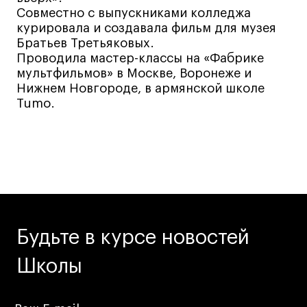
Совместно с выпускниками колледжа
Лайфстайл
курировала и создавала фильм для музея
Навыки предпринимателя и управленца
Братьев Третьяковых.
Проводила мастер-классы на «Фабрике
Онлайн
мультфильмов» в Москве, Воронеже и
Маркетинг и генерация лидов
Нижнем Новгороде, в армянской школе
Искусство
Tumo.
Фотография
Очно + онлайн
Все программы
Техникум
Будьте в курсе новостей
Специалист кино- и медиапродакшена
Графический дизайнер
Школы
Цифровой маркетолог
Технолог-конструктор одежды