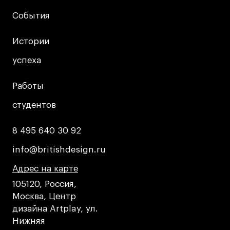
Преподаватели
События
События
Лицензии и аккредитации
Для прессы
Истории
Истории
Ресурсы
успеха
успеха
Партнеры
Связи с индустрией
Работы
Работы
Вакансии
студентов
студентов
Контакты
8 495 640 30 92
8 495 640 30 92
Поступающим
info@britishdesign.ru
info@britishdesign.ru
Условия поступления
Адрес на карте
Адрес на карте
Адрес на карте
Стоимость обучения
105120, Россия,
Иностранным студентам
Москва, Центр
дизайна Artplay, ул.
График учебного года
Нижняя
Вопросы и ответы