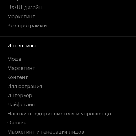
Публичная оферта
UX/UI-дизайн
Условия возврата
Маркетинг
Кредит на образование с господдержкой
Все программы
Лицензия на осуществление образовательной
деятельности АНО ВО «Универсальный
Университет»
Интенсивы
Карта сайта
Мода
Маркетинг
Контент
© 2026 БВШД
Иллюстрация
Интерьер
Лайфстайл
Навыки предпринимателя и управленца
Онлайн
Маркетинг и генерация лидов