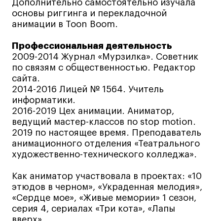
Декорирование интерьера
Дополнительно самостоятельно изучала
основы риггинга и перекладочной
Дизайн интерьера
анимации в Toon Boom.
Дизайн одежды
Профессиональная деятельность
Стайлинг
2009-2014 Журнал «Мурзилка». Советник
Современная живопись
по связям с общественностью. Редактор
UX/UI-дизайн
сайта.
2014-2016 Лицей № 1564. Учитель
Маркетинг
информатики.
Все программы
2016-2019 Цех анимации. Аниматор,
ведущий мастер-классов по stop motion.
2019 по настоящее время. Преподаватель
Интенсивы
анимационного отделения «Театрального
художественно-технического колледжа».
Мода
Маркетинг
Как аниматор участвовала в проектах: «10
этюдов в черном», «Украденная мелодия»,
Контент
«Сердце мое», «Живые мемории» 1 сезон,
Иллюстрация
серия 4, сериалах «Три кота», «Лапы
вверх».
Интерьер