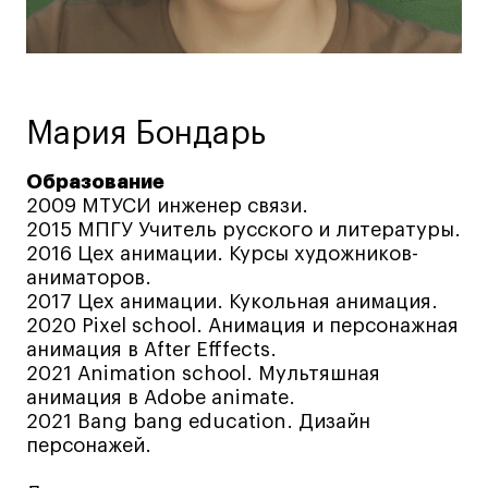
Ювелирный дизайн
Сценография
Фотография и видео
Промышленный и предметный дизайн
Мария Бондарь
Дизайн и декорирование интерьера
Образование
Бизнес и маркетинг
2009 МТУСИ инженер связи.
Подготовительные курсы и творческое
2015 МПГУ Учитель русского и литературы.
развитие
2016 Цех анимации. Курсы художников-
Среднесрочные
аниматоров.
2017 Цех анимации. Кукольная анимация.
ИЗО и Керамика
2020 Pixel school. Анимация и персонажная
Ландшафтный дизайн
анимация в After Efffects.
Все программы
2021 Animation school. Мультяшная
анимация в Adobe animate.
2021 Bang bang education. Дизайн
Онлайн-программы
персонажей.