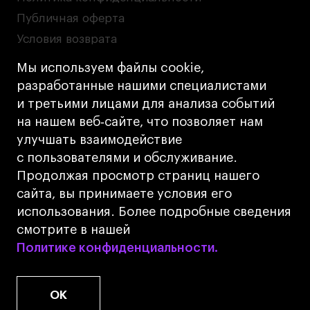
Публичная оферта
Условия возврата
Кредит на образование с господдержкой
Мы используем файлы cookie,
Лицензия на осуществление образовательной
разработанные нашими специалистами
деятельности АНО ВО «Универсальный
и третьими лицами для анализа событий
Университет»
на нашем веб‑сайте, что позволяет нам
Карта сайта
улучшать взаимодействие
с пользователями и обслуживание.
Дизайн
Продолжая просмотр страниц нашего
Разработка
Cetera
сайта, вы принимаете условия его
использования. Более подробные сведения
© 2026 БВШД
смотрите в нашей
Политике конфиденциальности.
Политике конфиденциальности.
OK
www.u.university