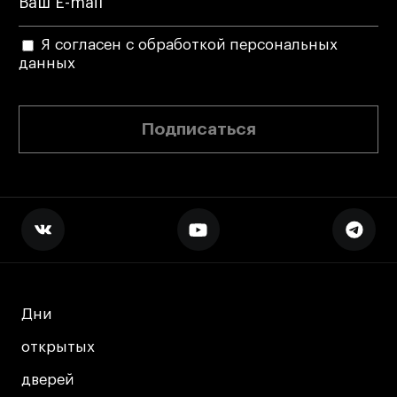
Коммерческий фотограф
Все программы
Я согласен с обработкой персональных
данных
Для школьников
Подписаться
Интенсивы
Среднесрочные
Долгосрочные
Все программы
О школе
Дни
Дни
Новости
События
открытых
открытых
Блог
дверей
дверей