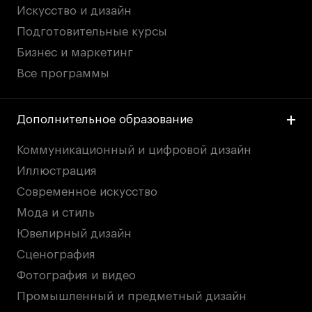
Britanka New Creatives
Искусство и дизайн
Fashion Summer
Подготовительные курсы
Проект с Microsoft
Бизнес и маркетинг
Все программы
Дополнительное образование
Подобрать программу
Коммуникационный и цифровой дизайн
Войти в кампус
Иллюстрация
Современное искусство
Получить сертификат
Мода и стиль
Ювелирный дизайн
Сценография
Фотография и видео
Промышленный и предметный дизайн
Дни открытых
Дни открытых
8 495 640 30 92
8 495 640 30 92