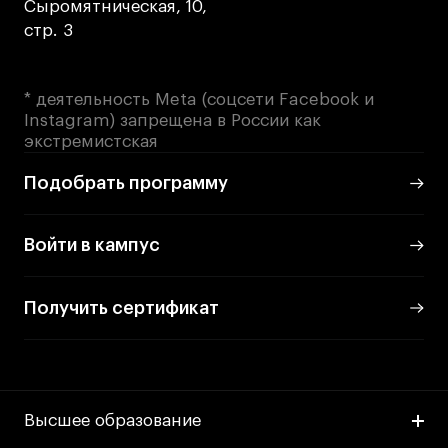
Сыромятническая, 10,
стр. 3
Карьера
* деятельность Meta (соцсети Facebook и
Ассоциация выпускников
Instagram) запрещена в России как
Центр карьеры
экстремистская
Живые проекты
Подобрать программу
Конкурсы
Участие в выставках
Войти в кампус
Летние стажировки
Получить сертификат
Проекты студентов
Работы студентов
«Живые» проекты
Высшее образование
Участие в выставках