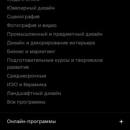
Britanka New Creatives
Ювелирный дизайн
Fashion Summer
Сценография
Проект с Microsoft
Фотография и видео
Промышленный и предметный дизайн
Дизайн и декорирование интерьера
Бизнес и маркетинг
Подобрать программу
Подготовительные курсы и творческое
развитие
Войти в кампус
Среднесрочные
ИЗО и Керамика
Получить сертификат
Ландшафтный дизайн
Все программы
Онлайн-программы
Дни открытых
Дни открытых
8 495 640 30 92
8 495 640 30 92