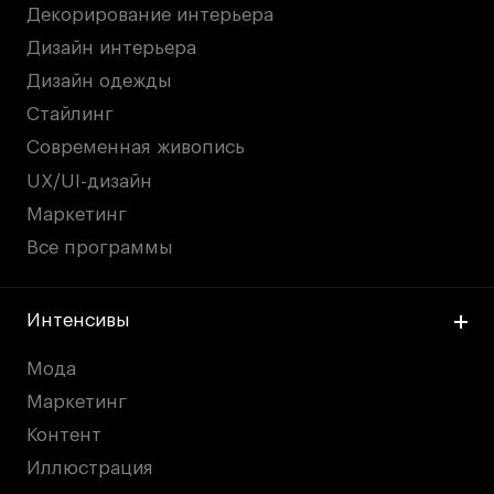
Декорирование интерьера
дверей
дверей
info@britishdesign.ru
info@britishdesign.ru
Дизайн интерьера
Адрес на карте
Адрес на карте
События
События
Дизайн одежды
Истории успеха
Истории успеха
Стайлинг
Работы студентов
Работы студентов
Современная живопись
UX/UI-дизайн
Маркетинг
Universal University
Universal University
Все программы
EN
EN
Интенсивы
Мода
Маркетинг
Контент
Иллюстрация
Политика конфиденциальности