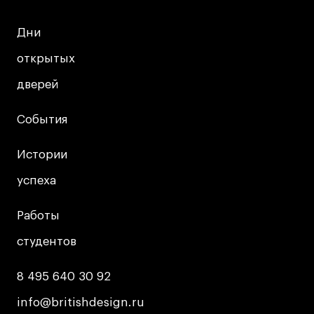
Коммерческий фотограф
Дни
Дни
Все программы
открытых
открытых
Для школьников
дверей
дверей
Интенсивы
События
События
Среднесрочные
Долгосрочные
Истории
Истории
Все программы
успеха
успеха
Работы
Работы
О школе
студентов
студентов
Новости
События
8 495 640 30 92
8 495 640 30 92
Блог
info@britishdesign.ru
info@britishdesign.ru