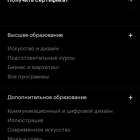
Карьера
Ассоциация выпускников
Высшее образование
Центр карьеры
Искусство и дизайн
Живые проекты
Подготовительные курсы
Конкурсы
Бизнес и маркетинг
Участие в выставках
Все программы
Летние стажировки
Дополнительное образование
Проекты студентов
Коммуникационный и цифровой дизайн
Работы студентов
Иллюстрация
«Живые» проекты
Современное искусство
Участие в выставках
Мода и стиль