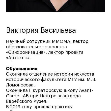
Ювелирный дизайн
Сценография
Фотография и видео
Промышленный и предметный дизайн
Виктория Васильева
Дизайн и декорирование интерьера
Научный сотрудник ММОМА, лектор
Бизнес и маркетинг
образовательного проекта
Подготовительные курсы и творческое
«Синхронизация», лектор проекта
развитие
«Артокно».
Среднесрочные
Образование
ИЗО и Керамика
Окончила отделение истории искусств
Ландшафтный дизайн
исторического факультета МГУ им. М.В.
Все программы
Ломоносова.
Окончила II кураторскую школу Avant-
Garde LAB при Центре авангарда
Онлайн-программы
Еврейского музея.
В 2019 году прошла практику