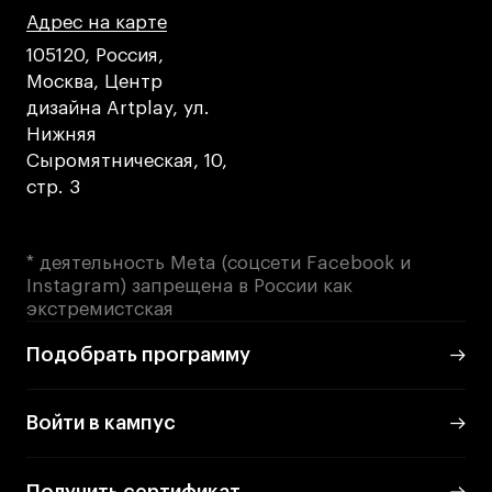
Преподаватели
Адрес на карте
Адрес на карте
Адрес на карте
Лицензии и аккредитации
105120, Россия,
Для прессы
Москва, Центр
Ресурсы
дизайна Artplay, ул.
Партнеры
Нижняя
Сыромятническая, 10,
Связи с индустрией
стр. 3
Вакансии
Контакты
* деятельность Meta (соцсети Facebook и
Instagram) запрещена в России как
Поступающим
экстремистская
Условия поступления
Подобрать программу
Стоимость обучения
Иностранным студентам
Войти в кампус
График учебного года
Вопросы и ответы
Получить сертификат