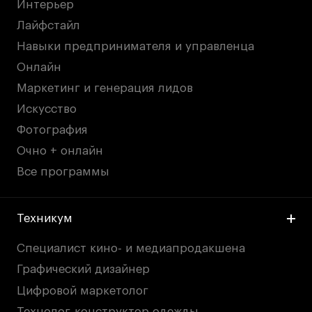
Интерьер
Публичная оферта
Лайфстайл
Условия возврата
Навыки предпринимателя и управленца
Кредит на образование с господдержкой
Онлайн
Лицензия на осуществление образовательной
деятельности АНО ВО «Универсальный
Маркетинг и генерация лидов
Университет»
Искусство
Карта сайта
Фотография
Очно + онлайн
Все программы
© 2026 БВШД
Техникум
Специалист кино- и медиапродакшена
Графический дизайнер
Цифровой маркетолог
Технолог-конструктор одежды