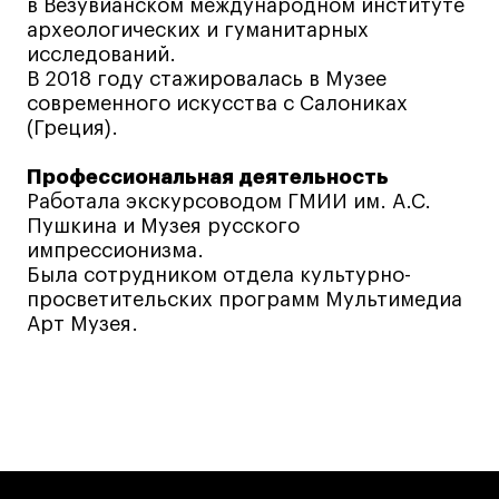
Декорирование интерьера
в Везувианском международном институте
археологических и гуманитарных
Дизайн интерьера
исследований.
Дизайн одежды
В 2018 году стажировалась в Музее
современного искусства с Салониках
Стайлинг
(Греция).
Современная живопись
UX/UI-дизайн
Профессиональная деятельность
Работала экскурсоводом ГМИИ им. А.С.
Маркетинг
Пушкина и Музея русского
Все программы
импрессионизма.
Была сотрудником отдела культурно-
просветительских программ Мультимедиа
Интенсивы
Арт Музея.
Мода
Маркетинг
Контент
Иллюстрация
Интерьер