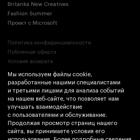
Britanka New Creatives
Fashion Summer
Проект с Microsoft
Политика конфиденциальности
Публичная оферта
Условия возврата
Кредит на образование с господдержкой
Мы используем файлы cookie,
Лицензия на осуществление образовательной
разработанные нашими специалистами
деятельности АНО ВО «Универсальный
и третьими лицами для анализа событий
Университет»
на нашем веб‑сайте, что позволяет нам
Карта сайта
улучшать взаимодействие
с пользователями и обслуживание.
Дизайн
Продолжая просмотр страниц нашего
Разработка
Cetera
сайта, вы принимаете условия его
использования. Более подробные сведения