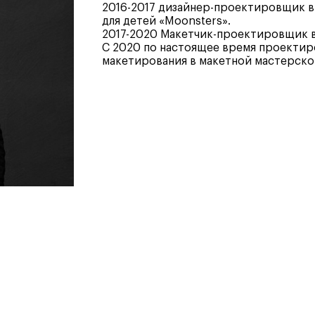
дизайн
2016-2017 дизайнер-проектировщик в 
Дизайн и декорирование
для детей «Moonsters».
интерьера
2017-2020 Макетчик-проектировщик в
С 2020 по настоящее время проекти
Бизнес и маркетинг
макетирования в макетной мастерской
Подготовительные курсы и
творческое развитие
Среднесрочные
ИЗО и Керамика
Ландшафтный дизайн
кум
кум
Для школьников
Для школьников
лист кино- и
Интенсивы
продакшена
Среднесрочные
ческий дизайнер
Долгосрочные
вой маркетолог
лог-конструктор
ы
рческий фотограф