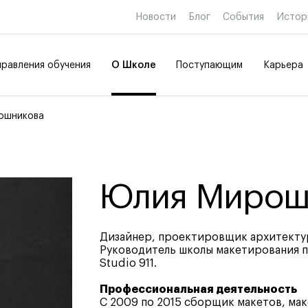
Новости
Блог
События
Истор
равления обучения
О Школе
Поступающим
Карьера
ошникова
е образование
е образование
Дополнительное
Дополнительное
образование
образование
тво и дизайн
Коммуникационный и
Юлия Мирош
товительные курсы
цифровой дизайн
 и маркетинг
Иллюстрация
Современное искусство
Мода и стиль
Дизайнер, проектировщик архитекту
Руководитель школы макетирования 
Ювелирный дизайн
ткрытых дверей
ткрытых дверей
ткрытых дверей
Studio 911.
Сценография
ткрытых дверей
Фотография и видео
Профессиональная деятельность
 профессий
 профессий
 профессий
Промышленный и предметны
С 2009 по 2015 сборщик макетов, мак
 профессий