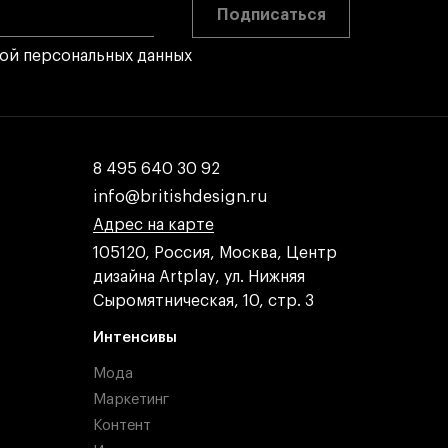
Подписаться
кой персональных данных
8 495 640 30 92
8 495 640 30 92
info@britishdesign.ru
info@britishdesign.ru
Адрес на карте
Адрес на карте
Адрес на карте
105120, Россия, Москва, Центр
дизайна Artplay, ул. Нижняя
Сыромятническая, 10, стр. 3
Интенсивы
Мода
Маркетинг
Контент