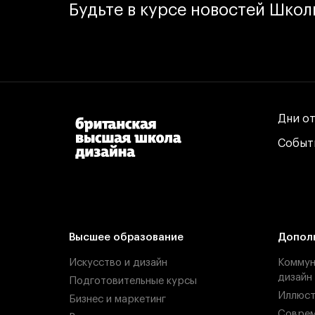
Будьте в курсе новостей Шко
Дни о
Дни о
Событ
Событ
Высшее образование
Допол
Искусство и дизайн
Коммун
дизайн
Подготовительные курсы
Иллюст
Бизнес и маркетинг
Соврем