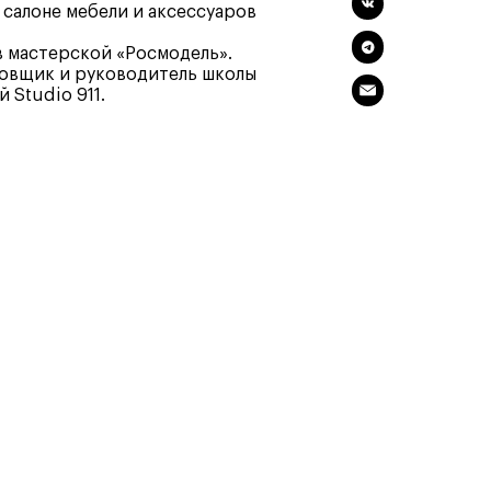
программы
и управленца
салоне мебели и аксессуаров
Онлайн
Маркетинг и
 мастерской «Росмодель».
ровщик и руководитель школы
генерация лидов
 Studio 911.
Искусство
Фотография
Очно + онлайн
Дни открытых дверей