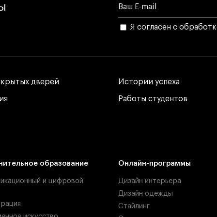
лы
Я согласен с обработ
ткрытых дверей
ткрытых дверей
Истории успеха
Истории успеха
ия
ия
Работы студентов
Работы студентов
нительное образование
Онлайн-программы
икационный и цифровой
Дизайн интерьера
Дизайн одежды
рация
Стайлинг
енное искусство