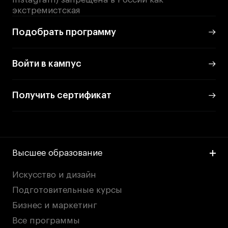
экстремистская
Карьера
Подобрать программу
Ассоциация выпускников
Войти в кампус
Центр карьеры
Живые проекты
Получить сертификат
Конкурсы
Участие в выставках
Летние стажировки
Высшее образование
Проекты студентов
Искусство и дизайн
Работы студентов
Подготовительные курсы
«Живые» проекты
Бизнес и маркетинг
Участие в выставках
Все программы