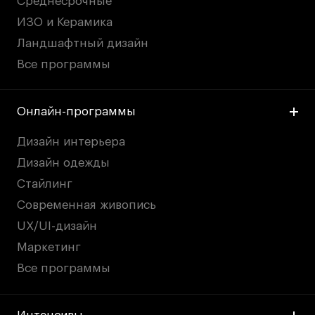
Среднесрочные
дверей
дверей
info@britishdesign.ru
info@britishdesign.ru
ИЗО и Керамика
Адрес на карте
Адрес на карте
События
События
Ландшафтный дизайн
Все программы
Истории успеха
Истории успеха
Работы студентов
Работы студентов
Онлайн-программы
Дизайн интерьера
Universal University
Universal University
EN
EN
Дизайн одежды
Стайлинг
Современная живопись
UX/UI-дизайн
Маркетинг
Все программы
Политика конфиденциальности