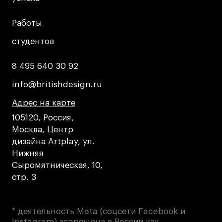
Преподаватели
Лицензии и аккредитации
Работы
Работы
Для прессы
студентов
студентов
Ресурсы
Партнеры
8 495 640 30 92
8 495 640 30 92
Связи с индустрией
info@britishdesign.ru
info@britishdesign.ru
Вакансии
Адрес на карте
Адрес на карте
Адрес на карте
Контакты
105120, Россия,
Москва, Центр
Поступающим
дизайна Artplay, ул.
Нижняя
Условия поступления
Сыромятническая, 10,
Стоимость обучения
стр. 3
Иностранным студентам
График учебного года
* деятельность Meta (соцсети Facebook и
Вопросы и ответы
Instagram) запрещена в России как