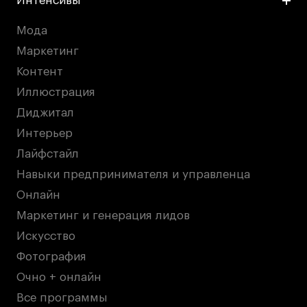
Интенсивы
Публичная оферта
Условия возврата
Мода
Кредит на образование с господдержкой
Маркетинг
Лицензия на осуществление образовательной
Контент
деятельности АНО ВО «Универсальный
Иллюстрация
Университет»
Диджитал
Карта сайта
Интерьер
Лайфстайл
Навыки предпринимателя и управленца
© 2026 БВШД
Онлайн
Маркетинг и генерация лидов
Искусство
Фотография
Очно + онлайн
Все программы