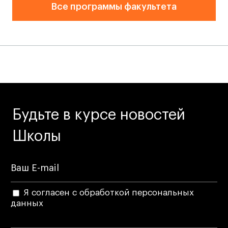
Все программы факультета
Лайфстайл
Навыки предпринимателя и управленца
Онлайн
Маркетинг и генерация лидов
Искусство
Фотография
Очно + онлайн
Будьте в курсе новостей
Все программы
Школы
Техникум
Специалист кино- и медиапродакшена
Графический дизайнер
Я согласен с обработкой персональных
данных
Цифровой маркетолог
Технолог-конструктор одежды