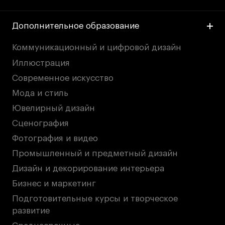
Britanka New Creatives
Fashion Summer
Дополнительное образование
Проект с Microsoft
Коммуникационный и цифровой дизайн
Иллюстрация
Современное искусство
Подобрать программу
Мода и стиль
Ювелирный дизайн
Войти в кампус
Сценография
Фотография и видео
Получить сертификат
Промышленный и предметный дизайн
Дизайн и декорирование интерьера
Бизнес и маркетинг
Подготовительные курсы и творческое
развитие
Дни открытых
Дни открытых
8 495 640 30 92
8 495 640 30 92