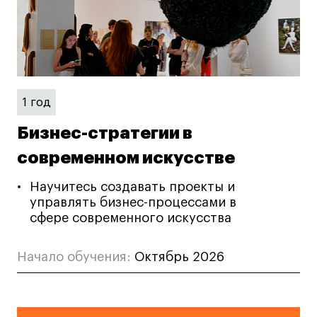
Дизайн интерьера
Дизайн одежды
Стайлинг
Современная живопись
UX/UI-дизайн
1 год
Маркетинг
Все программы
Бизнес-стратегии в
современном искусстве
Интенсивы
Научитесь создавать проекты и
управлять бизнес-процессами в
Мода
сфере современного искусства
Маркетинг
Контент
Начало обучения:
Октябрь 2026
Иллюстрация
Диджитал
Интерьер