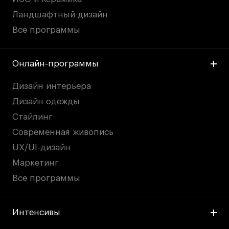
Публичная оферта
Ландшафтный дизайн
Условия возврата
Все программы
Кредит на образование с господдержкой
Лицензия на осуществление образовательной
деятельности АНО ВО «Универсальный
Онлайн-программы
Университет»
Карта сайта
Дизайн интерьера
Дизайн одежды
Стайлинг
© 2026 БВШД
Современная живопись
UX/UI-дизайн
Маркетинг
Все программы
Интенсивы