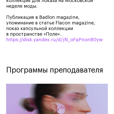
коллекция для показа на Московской
Дизайн интерьера
неделе моды.
Дизайн одежды
Стайлинг
Публикация в Badlon magazine,
упоминание в статье Flacon magazine,
Современная живопись
показ капсульной коллекции
UX/UI-дизайн
в пространстве «Поле».
Маркетинг
https://disk.yandex.ru/d/jN_oFqPnonB0yw
Все программы
Интенсивы
Программы преподавателя
Мода
Маркетинг
Контент
Иллюстрация
Диджитал
Интерьер