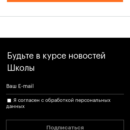
Коммерческий фотограф
Все программы
Для школьников
Интенсивы
Будьте в курсе новостей
Среднесрочные
Долгосрочные
Школы
Все программы
О школе
Я согласен с обработкой персональных
Новости
данных
События
Блог
Подписаться