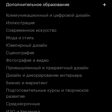
Дополнительное образование
дверей
дверей
info@britishdesign.ru
info@britishdesign.ru
Адрес на карте
Адрес на карте
События
События
Коммуникационный и цифровой дизайн
Иллюстрация
Истории успеха
Истории успеха
Современное искусство
Работы студентов
Работы студентов
Мода и стиль
Ювелирный дизайн
Universal University
Universal University
Сценография
EN
EN
Фотография и видео
Промышленный и предметный дизайн
Дизайн и декорирование интерьера
Бизнес и маркетинг
Подготовительные курсы и творческое
развитие
Среднесрочные
Политика конфиденциальности
ИЗО и Керамика