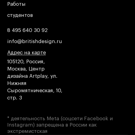
Работы
Работы
студентов
студентов
Карьера
8 495 640 30 92
8 495 640 30 92
Ассоциация выпускников
Центр карьеры
info@britishdesign.ru
info@britishdesign.ru
Живые проекты
Адрес на карте
Адрес на карте
Адрес на карте
Конкурсы
105120, Россия,
Участие в выставках
Москва, Центр
дизайна Artplay, ул.
Летние стажировки
Нижняя
Сыромятническая, 10,
Проекты студентов
стр. 3
Работы студентов
«Живые» проекты
* деятельность Meta (соцсети Facebook и
Instagram) запрещена в России как
Участие в выставках
экстремистская