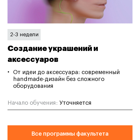
Лайфстайл
Навыки предпринимателя и управленца
Онлайн
2-3 недели
Маркетинг и генерация лидов
Искусство
Создание украшений и
Фотография
аксессуаров
Очно + онлайн
От идеи до аксессуара: современный
Все программы
handmade-дизайн без сложного
оборудования
Техникум
Начало обучения:
Уточняется
Специалист кино- и медиапродакшена
Графический дизайнер
Цифровой маркетолог
Все программы факультета
Технолог-конструктор одежды