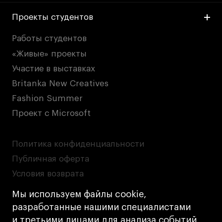
Проекты студентов
Работы студентов
«Живые» проекты
Участие в выставках
Britanka New Creatives
Fashion Summer
Проект с Microsoft
Политика конфиденциальности
Публичная оферта
Условия возврата
Кредит на образование с господдержкой
Мы используем файлы cookie,
Лицензия на осуществление образовательной
разработанные нашими специалистами
деятельности АНО ВО «Универсальный
и третьими лицами для анализа событий