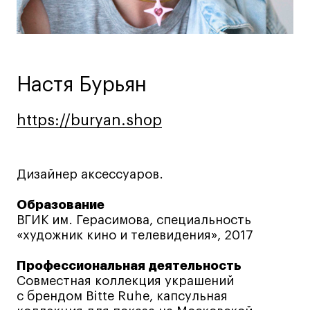
Ювелирный дизайн
Сценография
Фотография и видео
Промышленный и предметный дизайн
Настя Бурьян
Дизайн и декорирование интерьера
Бизнес и маркетинг
https://buryan.shop
https://buryan.shop
https://buryan.shop
Подготовительные курсы и творческое
развитие
Дизайнер аксессуаров.
Среднесрочные
ИЗО и Керамика
Образование
Ландшафтный дизайн
ВГИК им. Герасимова, специальность
«художник кино и телевидения», 2017
Все программы
Профессиональная деятельность
Совместная коллекция украшений
Онлайн-программы
с брендом Bitte Ruhe, капсульная