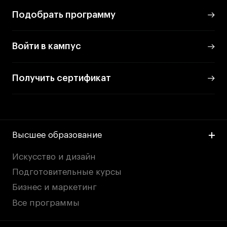
Britanka New Creatives
Подобрать программу
Fashion Summer
Проект с Microsoft
Войти в кампус
Получить сертификат
Подобрать программу
Войти в кампус
Высшее образование
Получить сертификат
Искусство и дизайн
Подготовительные курсы
Бизнес и маркетинг
Все программы
Дни открытых
Дни открытых
8 495 640 30 92
8 495 640 30 92