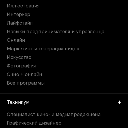
Публичная оферта
Иллюстрация
Условия возврата
Интерьер
Кредит на образование с господдержкой
Лайфстайл
Лицензия на осуществление образовательной
Навыки предпринимателя и управленца
деятельности АНО ВО «Универсальный
Университет»
Онлайн
Карта сайта
Маркетинг и генерация лидов
Искусство
Фотография
© 2026 БВШД
Очно + онлайн
Все программы
Техникум
Специалист кино- и медиапродакшена
Графический дизайнер