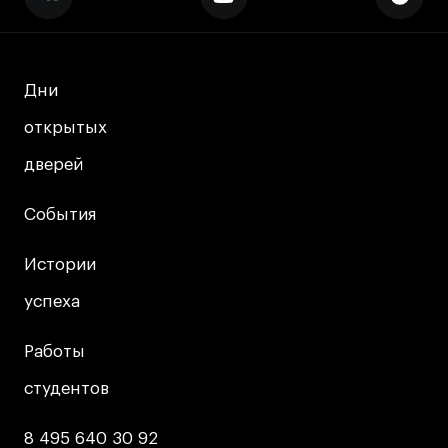
Коммерческий фотограф
Все программы
Дни
Дни
Для школьников
открытых
открытых
Интенсивы
дверей
дверей
Среднесрочные
События
События
Долгосрочные
Все программы
Истории
Истории
успеха
успеха
О школе
Работы
Работы
Новости
студентов
студентов
События
Блог
8 495 640 30 92
8 495 640 30 92