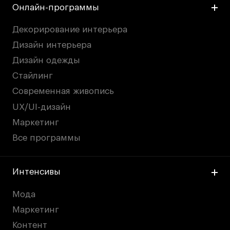
Онлайн-программы
дверей
дверей
info@britishdesign.ru
info@britishdesign.ru
Адрес на карте
Адрес на карте
События
События
Декорирование интерьера
Дизайн интерьера
Истории успеха
Истории успеха
Дизайн одежды
Работы студентов
Работы студентов
Стайлинг
Современная живопись
Universal University
Universal University
UX/UI-дизайн
EN
EN
Маркетинг
Все программы
Интенсивы
Мода
Маркетинг
Политика конфиденциальности
Контент