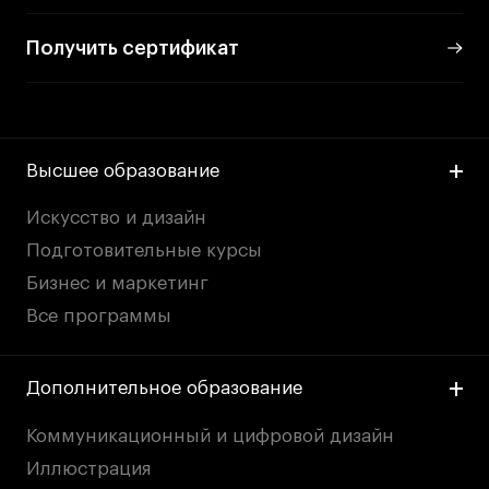
Получить сертификат
Карьера
Ассоциация выпускников
Центр карьеры
Высшее образование
Живые проекты
Конкурсы
Искусство и дизайн
Участие в выставках
Подготовительные курсы
Летние стажировки
Бизнес и маркетинг
Все программы
Проекты студентов
Дополнительное образование
Работы студентов
«Живые» проекты
Коммуникационный и цифровой дизайн
Участие в выставках
Иллюстрация