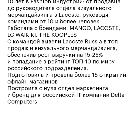
Декорирование интерьера
10 лет в Fashion индустрии: от продавца
до руководителя отдела визуального
Дизайн интерьера
мерчандайзинга в Lacoste, руководя
Дизайн одежды
командами от 10 и более человек
Работала с брендами: MANGO, LACOSTE,
Стайлинг
LC WAIKIKI, THE KOOPLES
Современная живопись
С командой вывели Lacoste Russia в топ
UX/UI-дизайн
продаж и визуального мерчандайзинга,
обеспечив рост выручки на 15-25%
Маркетинг
и попадание в рейтинг ТОП-10 по миру
Все программы
российского подразделения.
Подготовила и провела более 15 открытий
офлайн магазинов
Интенсивы
Построила с нуля отдел маркетинга
и бренд для российской IT компании Delta
Мода
Computers
Маркетинг
Контент
Иллюстрация
Интерьер