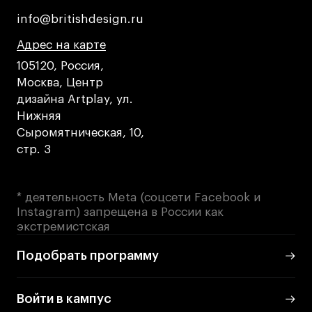
Преподаватели
info@britishdesign.ru
info@britishdesign.ru
Лицензии и аккредитации
Для прессы
Адрес на карте
Адрес на карте
Адрес на карте
Ресурсы
105120, Россия,
Москва, Центр
Партнеры
дизайна Artplay, ул.
Связи с индустрией
Нижняя
Вакансии
Сыромятническая, 10,
Контакты
стр. 3
Поступающим
* деятельность Meta (соцсети Facebook и
Instagram) запрещена в России как
Условия поступления
экстремистская
Стоимость обучения
Подобрать программу
Иностранным студентам
График учебного года
Войти в кампус
Вопросы и ответы