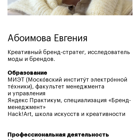
Ювелирный дизайн
Сценография
Фотография и видео
Промышленный и предметный дизайн
Абоимова Евгения
Дизайн и декорирование интерьера
Креативный бренд-стратег, исследователь
Бизнес и маркетинг
моды и брендов.
Подготовительные курсы и творческое
развитие
Образование
Среднесрочные
МИЭТ (Моско́вский институ́т электро́нной
те́хники), факультет менеджмента
ИЗО и Керамика
и управления
Ландшафтный дизайн
Яндекс Практикум, специализация «Бренд-
Все программы
менеджмент»
Hack!Art, школа искусств и креативности
Онлайн-программы
Профессиональная деятельность