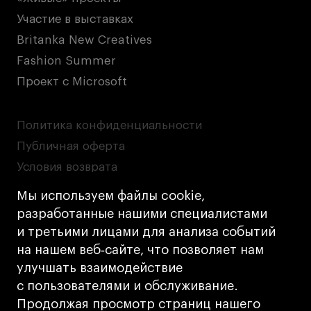
Участие в выставках
Britanka New Creatives
Fashion Summer
Проект с Microsoft
Политика конфиденциальности
Публичная оферта
Условия возврата
Кредит на образование с господдержкой
Мы используем файлы cookie,
Лицензия на осуществление образовательной
разработанные нашими специалистами
деятельности АНО ВО «Универсальный
и третьими лицами для анализа событий
Университет»
на нашем веб‑сайте, что позволяет нам
Карта сайта
улучшать взаимодействие
с пользователями и обслуживание.
Дизайн
Продолжая просмотр страниц нашего