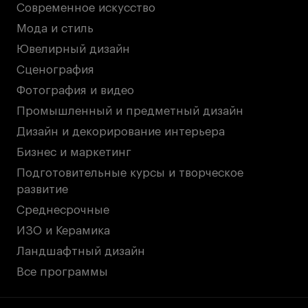
Britanka New Creatives
Современное искусство
Fashion Summer
Мода и стиль
Проект с Microsoft
Ювелирный дизайн
Сценография
Фотография и видео
Промышленный и предметный дизайн
Подобрать программу
Дизайн и декорирование интерьера
Бизнес и маркетинг
Войти в кампус
Подготовительные курсы и творческое
развитие
Получить сертификат
Среднесрочные
ИЗО и Керамика
Ландшафтный дизайн
Все программы
Дни открытых
Дни открытых
8 495 640 30 92
8 495 640 30 92