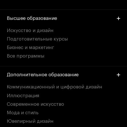
дверей
дверей
info@britishdesign.ru
info@britishdesign.ru
Адрес на карте
Адрес на карте
События
События
Высшее образование
Истории успеха
Истории успеха
Искусство и дизайн
Работы студентов
Работы студентов
Подготовительные курсы
Бизнес и маркетинг
Все программы
Universal University
Universal University
EN
EN
Дополнительное образование
Коммуникационный и цифровой дизайн
Иллюстрация
Современное искусство
Мода и стиль
Политика конфиденциальности
Ювелирный дизайн