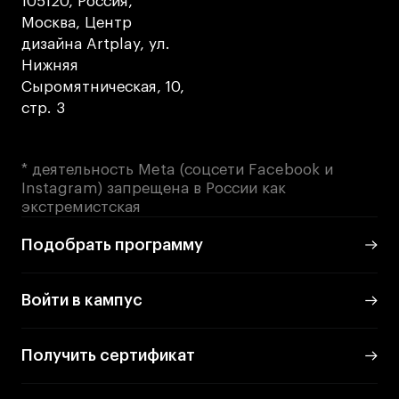
105120, Россия,
Britanka New Creatives
Москва, Центр
Fashion Summer
дизайна Artplay, ул.
Проект с Microsoft
Нижняя
Сыромятническая, 10,
стр. 3
Подобрать программу
* деятельность Meta (соцсети Facebook и
Instagram) запрещена в России как
экстремистская
Войти в кампус
Подобрать программу
Получить сертификат
Войти в кампус
Получить сертификат
Дни открытых
Дни открытых
8 495 640 30 92
8 495 640 30 92