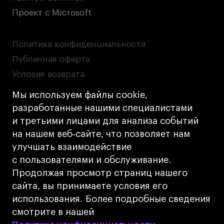
Проект с Microsoft
Политика конфиденциальности
Публичная оферта
Условия возврата
Кредит на образование с господдержкой
Мы используем файлы cookie,
Лицензия на осуществление образовательной
разработанные нашими специалистами
деятельности АНО ВО «Универсальный
и третьими лицами для анализа событий
Университет»
на нашем веб‑сайте, что позволяет нам
Карта сайта
улучшать взаимодействие
с пользователями и обслуживание.
Дизайн
Продолжая просмотр страниц нашего
Разработка
Cetera
сайта, вы принимаете условия его
использования. Более подробные сведения
© 2026 БВШД
смотрите в нашей