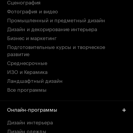
Публичная оферта
Сценография
Условия возврата
Фотография и видео
Кредит на образование с господдержкой
Промышленный и предметный дизайн
Лицензия на осуществление образовательной
Дизайн и декорирование интерьера
деятельности АНО ВО «Универсальный
Бизнес и маркетинг
Университет»
Подготовительные курсы и творческое
Карта сайта
развитие
Среднесрочные
ИЗО и Керамика
© 2026 БВШД
Ландшафтный дизайн
Все программы
Онлайн-программы
Дизайн интерьера
Дизайн одежды