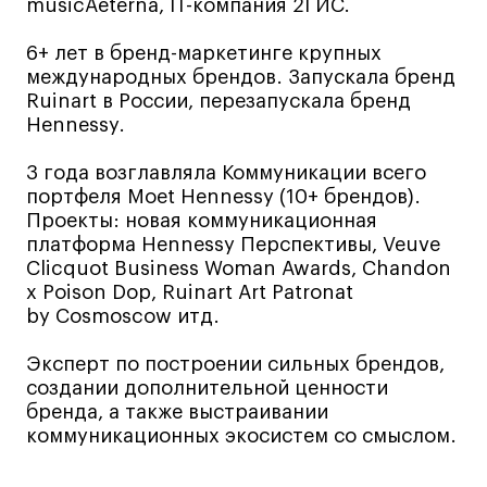
Дизайн интерьера
musicAeterna, IT-компания 2ГИС.
Дизайн одежды
6+ лет в бренд-маркетинге крупных
Стайлинг
международных брендов. Запускала бренд
Ruinart в России, перезапускала бренд
Современная живопись
Hennessy.
UX/UI-дизайн
Маркетинг
3 года возглавляла Коммуникации всего
портфеля Moet Hennessy (10+ брендов).
Все программы
Проекты: новая коммуникационная
платформа Hennessy Перспективы, Veuve
Clicquot Business Woman Awards, Chandon
Интенсивы
x Poison Dop, Ruinart Art Patronat
by Cosmoscow итд.
Мода
Маркетинг
Эксперт по построении сильных брендов,
Контент
создании дополнительной ценности
бренда, а также выстраивании
Иллюстрация
коммуникационных экосистем со смыслом.
Диджитал
Интерьер