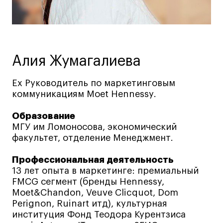
Ювелирный дизайн
Сценография
Фотография и видео
Промышленный и предметный дизайн
Алия Жумагалиева
Дизайн и декорирование интерьера
Ex Руководитель по маркетинговым
Бизнес и маркетинг
коммуникациям Moet Hennessy.
Подготовительные курсы и творческое
развитие
Образование
Среднесрочные
МГУ им Ломоносова, экономический
факультет, отделение Менеджмент.
ИЗО и Керамика
Ландшафтный дизайн
Профессиональная деятельность
Все программы
13 лет опыта в маркетинге: премиальный
FMCG сегмент (бренды Hennessy,
Moet&Chandon, Veuve Clicquot, Dom
Онлайн-программы
Perignon, Ruinart итд), культурная
институция Фонд Теодора Курентзиса