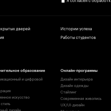
Я согласен с обработ
ткрытых дверей
ткрытых дверей
Истории успеха
Истории успеха
ия
ия
Работы студентов
Работы студентов
нительное образование
Онлайн-программы
икационный и цифровой
Дизайн интерьера
Дизайн одежды
рация
Стайлинг
енное искусство
Современная живопись
 стиль
UX/UI-дизайн
ный дизайн