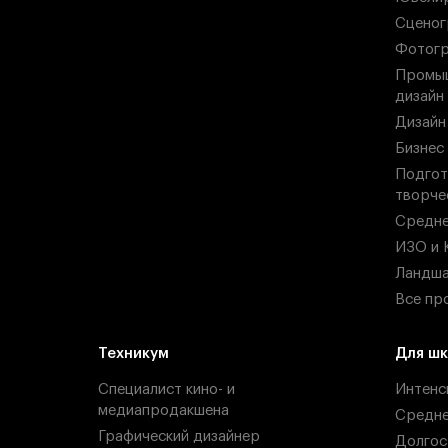
Сценог
Фотогр
Промыш
дизайн
Дизайн
Бизнес
Подгот
творче
Средн
ИЗО и 
Ландша
Все пр
Техникум
Для шк
Специалист кино- и
Интенс
медиапродакшена
Средн
Графический дизайнер
Долгос