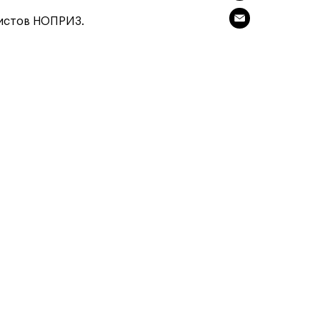
программы
Онлайн
Маркетинг и
листов НОПРИЗ.
генерация лидов
Искусство
Фотография
Очно + онлайн
Дни открытых дверей