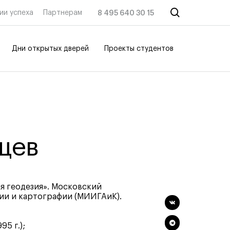
ии успеха
Партнерам
8 495 640 30 15
Дни открытых дверей
Проекты студентов
Онлайн-
Онлайн-
Интенсивы
Интенсивы
программы
программы
Дизайн
Мода
щев
интерьера
Маркетинг
Дизайн одежды
Контент
Стайлинг
Иллюстрация
Современная
Интерьер
я геодезия». Московский
живопись
Лайфстайл
ии и картографии (МИИГАиК).
UX/UI-дизайн
Навыки
Маркетинг
предпринимателя
й
Все онлайн-
и управленца
95 г.);