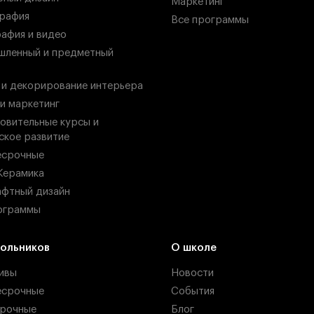
Маркетинг
рафия
Все программы
афия и видео
ленный и предметный
 и декорирование интерьера
 и маркетинг
овительные курсы и
ское развитие
есрочные
Керамика
фтный дизайн
ограммы
ольников
О школе
ивы
Новости
есрочные
События
рочные
Блог