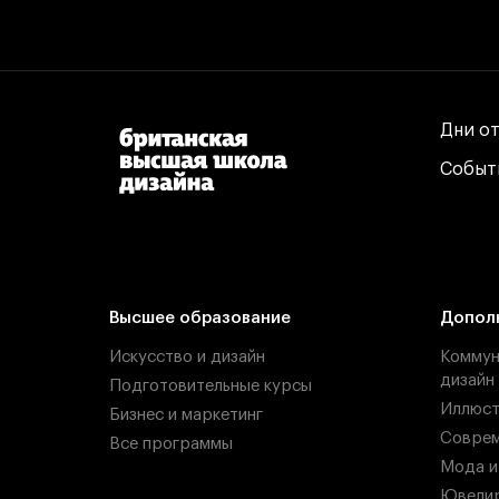
Дни о
Дни о
Событ
Событ
Высшее образование
Допол
Искусство и дизайн
Коммун
дизайн
Подготовительные курсы
Иллюст
Бизнес и маркетинг
Соврем
Все программы
Мода и
Ювелир