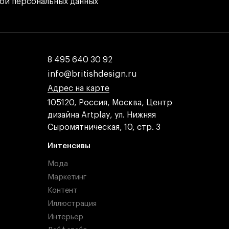
кой персональных данных
8 495 640 30 92
8 495 640 30 92
info@britishdesign.ru
info@britishdesign.ru
Адрес на карте
Адрес на карте
Адрес на карте
105120, Россия, Москва, Центр
дизайна Artplay, ул. Нижняя
Сыромятническая, 10, стр. 3
Интенсивы
Мода
Маркетинг
Контент
Иллюстрация
Интерьер