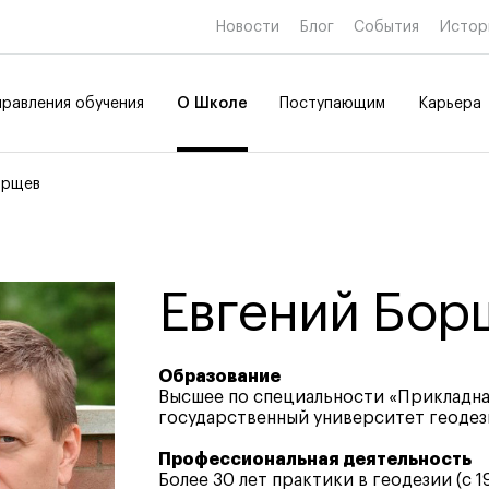
Новости
Блог
События
Истор
равления обучения
О Школе
Поступающим
Карьера
орщев
е образование
е образование
Дополнительное
Дополнительное
образование
образование
тво и дизайн
Коммуникационный и
Евгений Бор
товительные курсы
цифровой дизайн
 и маркетинг
Иллюстрация
Современное искусство
Мода и стиль
Образование
Высшее по специальности «Прикладна
Ювелирный дизайн
ткрытых дверей
ткрытых дверей
ткрытых дверей
государственный университет геодез
Сценография
ткрытых дверей
Фотография и видео
Профессиональная деятельность
 профессий
 профессий
 профессий
Промышленный и предметны
Более 30 лет практики в геодезии (с 19
 профессий