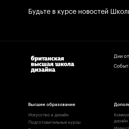
Будьте в курсе новостей Шко
Дни о
Дни о
Событ
Событ
Высшее образование
Допол
Искусство и дизайн
Коммун
дизайн
Подготовительные курсы
Иллюст