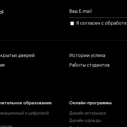
лы
Я согласен с обработ
ткрытых дверей
ткрытых дверей
Истории успеха
Истории успеха
ия
ия
Работы студентов
Работы студентов
нительное образование
Онлайн-программы
икационный и цифровой
Дизайн интерьера
Дизайн одежды
рация