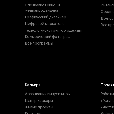
Специалист кино- и
Интенс
медиапродакшена
Средн
Графический дизайнер
Долгос
Цифровой маркетолог
Все пр
Технолог-конструктор одежды
Коммерческий фотограф
Все программы
Карьера
Проек
Ассоциация выпускников
Работы
Центр карьеры
«Живые
Живые проекты
Участи
Конкурсы
Britan