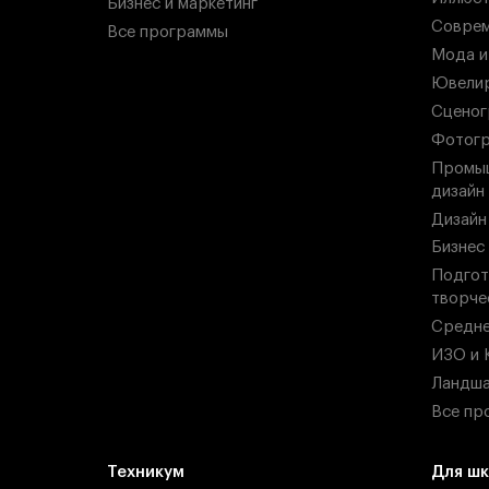
Бизнес и маркетинг
Соврем
Все программы
Мода и
Ювелир
Сценог
Фотогр
Промыш
дизайн
Дизайн
Бизнес
Подгот
творче
Средн
ИЗО и 
Ландша
Все пр
Техникум
Для шк