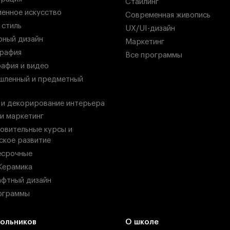
Стайлинг
енное искусство
Современная живопись
 стиль
UX/UI-дизайн
ный дизайн
Маркетинг
рафия
Все программы
афия и видео
ленный и предметный
 и декорирование интерьера
 и маркетинг
овительные курсы и
ское развитие
есрочные
Керамика
фтный дизайн
ограммы
ольников
О школе