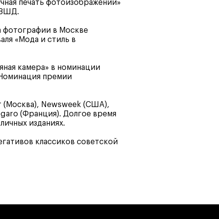
программы
Онлайн
учная печать фотоизображений»
БВШД.
Маркетинг и
генерация лидов
а фотографии в Москве
Искусство
ля «Мода и стиль в
Фотография
Очно + онлайн
яная камера» в номинации
 Номинация премии
 (Москва), Newsweek (США),
 Figaro (Франция). Долгое время
личных изданиях.
егативов классиков советской
Дни открытых дверей