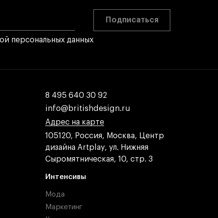
Подписаться
Карта профессий
кой персональных данных
8 495 640 30 92
8 495 640 30 92
info@britishdesign.ru
info@britishdesign.ru
Адрес на карте
Адрес на карте
Адрес на карте
105120, Россия, Москва, Центр
дизайна Artplay, ул. Нижняя
Сыромятническая, 10, стр. 3
Интенсивы
Мода
Маркетинг