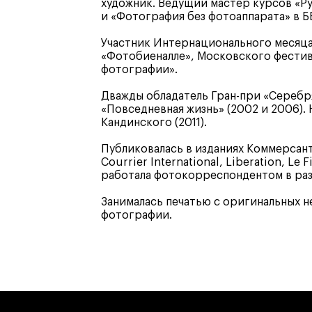
дизайн
художник. Ведущий мастер курсов «Р
и «Фотография без фотоаппарата» в 
Дизайн и декорирование
интерьера
Участник Интернационального месяц
Бизнес и маркетинг
«Фотобиеналле», Московского фестива
Подготовительные курсы и
фотографии».
творческое развитие
Среднесрочные
Дважды обладатель Гран-при «Серебр
«Повседневная жизнь» (2002 и 2006).
ИЗО и Керамика
Кандинского (2011).
Ландшафтный дизайн
кум
кум
Для школьников
Для школьников
Публиковалась в изданиях Коммерсант
Courrier International, Liberation, Le
работала фотокорреспондентом в раз
лист кино- и
Интенсивы
продакшена
Среднесрочные
Занималась печатью с оригинальных н
ческий дизайнер
Долгосрочные
фотографии.
вой маркетолог
лог-конструктор
ы
рческий фотограф