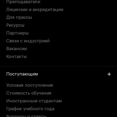
Преподаватели
Условия возврата
Лицензии и аккредитации
Кредит на образование с господдержкой
Для прессы
Лицензия на осуществление образовательной
деятельности АНО ВО «Универсальный
Ресурсы
Университет»
Партнеры
Карта сайта
Связи с индустрией
Вакансии
Контакты
© 2026 БВШД
Поступающим
Условия поступления
Стоимость обучения
Иностранным студентам
График учебного года
Вопросы и ответы