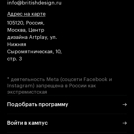
info@britishdesign.ru
info@britishdesign.ru
Навыки предпринимателя и управленца
Адрес на карте
Адрес на карте
Адрес на карте
Онлайн
105120, Россия,
Маркетинг и генерация лидов
Москва, Центр
Искусство
дизайна Artplay, ул.
Фотография
Нижняя
Сыромятническая, 10,
Очно + онлайн
стр. 3
Все программы
* деятельность Meta (соцсети Facebook и
Техникум
Instagram) запрещена в России как
экстремистская
Специалист кино- и медиапродакшена
Графический дизайнер
Подобрать программу
Цифровой маркетолог
Технолог-конструктор одежды
Войти в кампус
Коммерческий фотограф