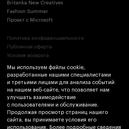
Britanka New Creatives
Fashion Summer
Проект с Microsoft
Политика конфиденциальности
Публичная оферта
Условия возврата
Кредит на образование с господдержкой
Мы используем файлы cookie,
Лицензия на осуществление образовательной
разработанные нашими специалистами
деятельности АНО ВО «Универсальный
и третьими лицами для анализа событий
Университет»
на нашем веб‑сайте, что позволяет нам
Карта сайта
улучшать взаимодействие
с пользователями и обслуживание.
Дизайн
Продолжая просмотр страниц нашего
Разработка
Cetera
сайта, вы принимаете условия его
использования. Более подробные сведения