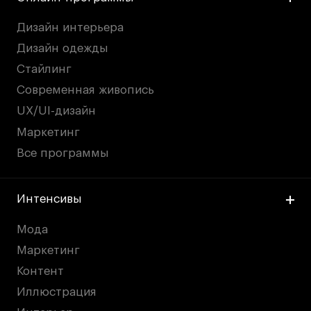
Карьера
Дизайн интерьера
Дизайн одежды
Ассоциация выпускников
Стайлинг
Центр карьеры
Современная живопись
Живые проекты
UX/UI-дизайн
Конкурсы
Маркетинг
Участие в выставках
Все программы
Летние стажировки
Интенсивы
Проекты студентов
Мода
Работы студентов
Маркетинг
«Живые» проекты
Контент
Участие в выставках
Иллюстрация
Britanka New Creatives