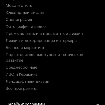
Лицензии и аккредитации
Мода и стиль
Для прессы
Ювелирный дизайн
Ресурсы
Сценография
Партнеры
Фотография и видео
Связи с индустрией
Промышленный и предметный дизайн
Вакансии
Дизайн и декорирование интерьера
Контакты
Бизнес и маркетинг
Подготовительные курсы и творческое
Поступающим
развитие
Среднесрочные
Условия поступления
ИЗО и Керамика
Стоимость обучения
Ландшафтный дизайн
Иностранным студентам
Все программы
График учебного года
Вопросы и ответы
Онлайн-программы