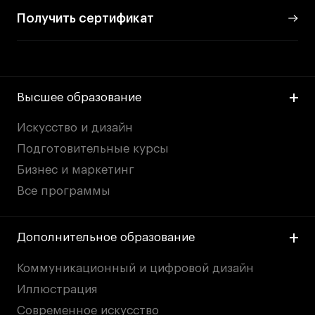
Все программы
Получить сертификат
Для школьников
Интенсивы
Высшее образование
Среднесрочные
Искусство и дизайн
Долгосрочные
Подготовительные курсы
Все программы
Бизнес и маркетинг
Все программы
О школе
Новости
Дополнительное образование
События
Коммуникационный и цифровой дизайн
Блог
Иллюстрация
Преподаватели
Современное искусство