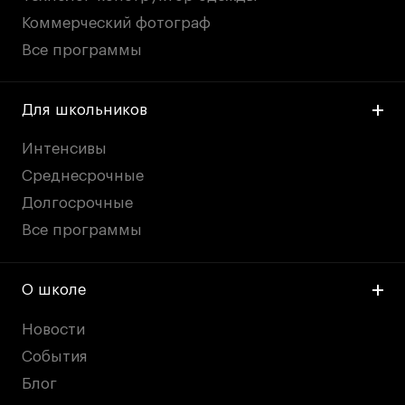
Адрес на карте
Адрес на карте
Коммерческий фотограф
События
События
Все программы
Истории успеха
Истории успеха
Работы студентов
Работы студентов
Для школьников
Интенсивы
Universal University
Universal University
Среднесрочные
EN
EN
Долгосрочные
Все программы
О школе
Новости
События
Политика конфиденциальности
Блог
Публичная оферта