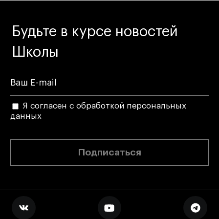
Ювелирный дизайн
Сценография
Будьте в курсе новостей
Фотография и видео
Школы
Промышленный и предметный дизайн
Дизайн и декорирование интерьера
Бизнес и маркетинг
Подготовительные курсы и творческое
Я согласен с обработкой персональных
развитие
данных
Среднесрочные
ИЗО и Керамика
Подписаться
Ландшафтный дизайн
Все программы
Онлайн-программы