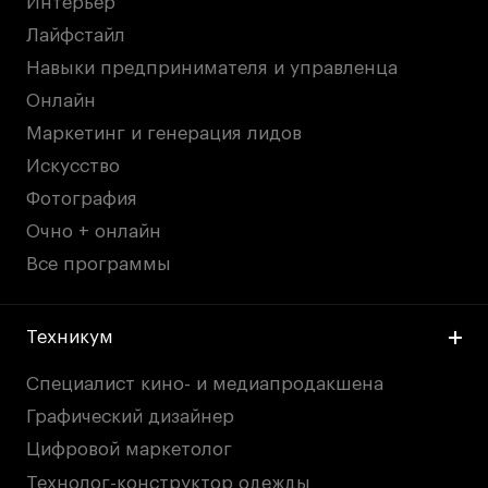
Интерьер
Fashion Summer
Лайфстайл
Проект с Microsoft
Навыки предпринимателя и управленца
Онлайн
Маркетинг и генерация лидов
Подобрать программу
Искусство
Фотография
Войти в кампус
Очно + онлайн
Все программы
Получить сертификат
Техникум
Специалист кино- и медиапродакшена
Графический дизайнер
Дни открытых
Дни открытых
8 495 640 30 92
8 495 640 30 92
Цифровой маркетолог
дверей
дверей
info@britishdesign.ru
info@britishdesign.ru
Технолог-конструктор одежды