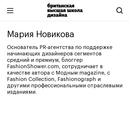
Высшее образование
Мария Новикова
Искусство и дизайн
Основатель PR-агентства по поддержке
Подготовительные курсы
начинающих дизайнеров сегментов
Бизнес и маркетинг
средний и премиум, блоггер
FashionShower.com, сотрудничает в
Все программы
качестве автора с Модным magazine, с
Fashion Collection, Fashionograph и
другими профессиональными отраслевыми
Дополнительное образование
изданиями.
Коммуникационный и цифровой дизайн
Иллюстрация
Современное искусство
Мода и стиль