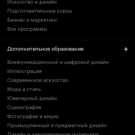
Искусство и дизайн
Коммерческий фотограф
Подготовительные курсы
Все программы
Бизнес и маркетинг
Все программы
Для школьников
Интенсивы
Дополнительное образование
Среднесрочные
Коммуникационный и цифровой дизайн
Долгосрочные
Иллюстрация
Все программы
Современное искусство
Мода и стиль
О школе
Ювелирный дизайн
Сценография
Новости
Фотография и видео
События
Промышленный и предметный дизайн
Блог
Дизайн и декорирование интерьера