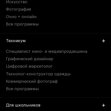
Britanka New Creatives
Искусство
Fashion Summer
Фотография
Проект с Microsoft
Очно + онлайн
Все программы
Техникум
Подобрать программу
Специалист кино- и медиапродакшена
Графический дизайнер
Войти в кампус
Цифровой маркетолог
Технолог-конструктор одежды
Получить сертификат
Коммерческий фотограф
Все программы
Для школьников
Дни открытых
Дни открытых
8 495 640 30 92
8 495 640 30 92