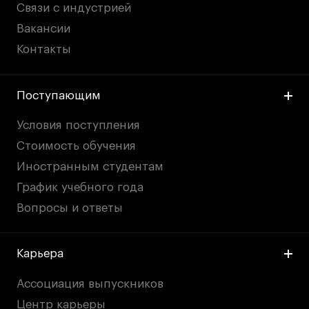
Публичная оферта
Связи с индустрией
Условия возврата
Вакансии
Кредит на образование с господдержкой
Контакты
Лицензия на осуществление образовательной
деятельности АНО ВО «Универсальный
Университет»
Поступающим
Карта сайта
Условия поступления
Стоимость обучения
Иностранным студентам
© 2026 БВШД
График учебного года
Вопросы и ответы
Карьера
Ассоциация выпускников
Центр карьеры