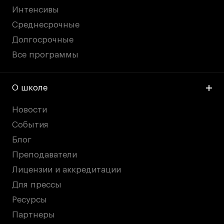
дверей
дверей
Интенсивы
info@britishdesign.ru
info@britishdesign.ru
Среднесрочные
Адрес на карте
Адрес на карте
События
События
Долгосрочные
Истории успеха
Истории успеха
Все программы
Работы студентов
Работы студентов
О школе
Universal University
Universal University
Новости
EN
EN
События
Блог
Преподаватели
Лицензии и аккредитации
Для прессы
Ресурсы
Политика конфиденциальности
Партнеры