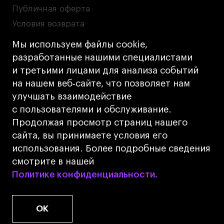
Публичная оферта
Условия возврата
Кредит на образование с господдержкой
Мы используем файлы cookie,
Лицензия на осуществление образовательной
разработанные нашими специалистами
деятельности АНО ВО «Универсальный
и третьими лицами для анализа событий
Университет»
на нашем веб‑сайте, что позволяет нам
Карта сайта
улучшать взаимодействие
с пользователями и обслуживание.
Дизайн
Продолжая просмотр страниц нашего
Разработка
Cetera
сайта, вы принимаете условия его
использования. Более подробные сведения
© 2026 БВШД
смотрите в нашей
Политике конфиденциальности.
Политике конфиденциальности.
OK
www.u.university