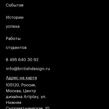
Дизайн интерьера
События
События
Дизайн одежды
Стайлинг
Истории
Истории
Современная живопись
успеха
успеха
UX/UI-дизайн
Маркетинг
Работы
Работы
Все программы
студентов
студентов
8 495 640 30 92
8 495 640 30 92
Интенсивы
info@britishdesign.ru
info@britishdesign.ru
Мода
Адрес на карте
Адрес на карте
Адрес на карте
Маркетинг
105120, Россия,
Контент
Москва, Центр
Иллюстрация
дизайна Artplay, ул.
Диджитал
Нижняя
Интерьер
Сыромятническая, 10,