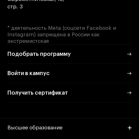
стр. 3
Лайфстайл
Навыки предпринимателя и управленца
Онлайн
* деятельность Meta (соцсети Facebook и
Instagram) запрещена в России как
Маркетинг и генерация лидов
экстремистская
Искусство
Подобрать программу
Фотография
Очно + онлайн
Войти в кампус
Все программы
Получить сертификат
Техникум
Специалист кино- и медиапродакшена
Графический дизайнер
Цифровой маркетолог
Высшее образование
Технолог-конструктор одежды