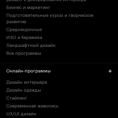
Преподаватели
Бизнес и маркетинг
Лицензии и аккредитации
Подготовительные курсы и творческое
Для прессы
развитие
Ресурсы
Среднесрочные
Партнеры
ИЗО и Керамика
Связи с индустрией
Ландшафтный дизайн
Вакансии
Все программы
Контакты
Онлайн-программы
Поступающим
Дизайн интерьера
Условия поступления
Дизайн одежды
Стоимость обучения
Стайлинг
Иностранным студентам
Современная живопись
График учебного года
UX/UI-дизайн
Вопросы и ответы