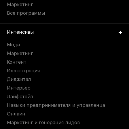
Маркетинг
Все программы
Карьера
Ассоциация выпускников
Интенсивы
Центр карьеры
Мода
Живые проекты
Маркетинг
Конкурсы
Контент
Участие в выставках
Иллюстрация
Летние стажировки
Диджитал
Интерьер
Проекты студентов
Лайфстайл
Работы студентов
Навыки предпринимателя и управленца
«Живые» проекты
Онлайн
Участие в выставках
Маркетинг и генерация лидов