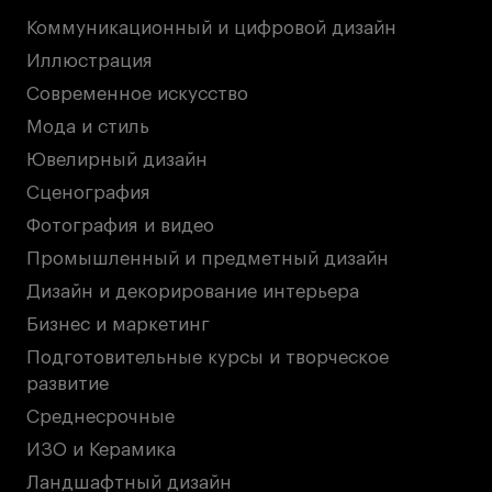
Коммуникационный и цифровой дизайн
Иллюстрация
Карьера
Современное искусство
Ассоциация выпускников
Мода и стиль
Центр карьеры
Ювелирный дизайн
Живые проекты
Сценография
Конкурсы
Фотография и видео
Участие в выставках
Промышленный и предметный дизайн
Летние стажировки
Дизайн и декорирование интерьера
Бизнес и маркетинг
Проекты студентов
Подготовительные курсы и творческое
развитие
Работы студентов
Среднесрочные
«Живые» проекты
ИЗО и Керамика
Участие в выставках
Ландшафтный дизайн