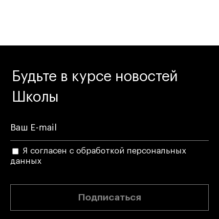
Дизайн интерьера
Дизайн одежды
Стайлинг
Современная живопись
UX/UI-дизайн
Будьте в курсе новостей
Маркетинг
Все программы
Школы
Интенсивы
Мода
Я согласен с обработкой персональных
Маркетинг
данных
Контент
Иллюстрация
Подписаться
Диджитал
Интерьер