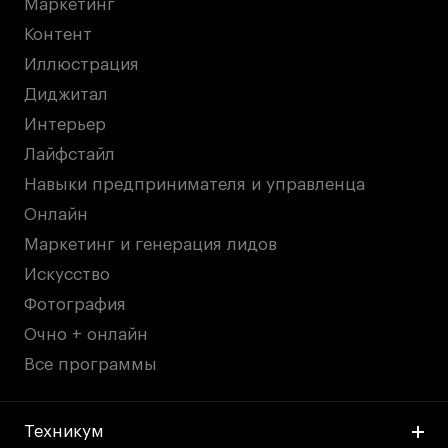
Маркетинг
дверей
дверей
info@britishdesign.ru
info@britishdesign.ru
Контент
Адрес на карте
Адрес на карте
События
События
Иллюстрация
Истории успеха
Истории успеха
Диджитал
Интерьер
Работы студентов
Работы студентов
Лайфстайл
Навыки предпринимателя и управленца
Universal University
Universal University
Онлайн
EN
EN
Маркетинг и генерация лидов
Искусство
Фотография
Очно + онлайн
Все программы
Политика конфиденциальности
Техникум