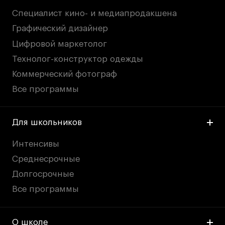
Публичная оферта
Специалист кино- и медиапродакшена
Условия возврата
Графический дизайнер
Кредит на образование с господдержкой
Цифровой маркетолог
Лицензия на осуществление образовательной
деятельности АНО ВО «Универсальный
Технолог-конструктор одежды
Университет»
Коммерческий фотограф
Карта сайта
Все программы
Для школьников
© 2026 БВШД
Интенсивы
Среднесрочные
Долгосрочные
Все программы
О школе