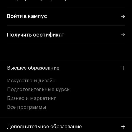
Преподаватели
Лицензии и аккредитации
Войти в кампус
Для прессы
Ресурсы
Получить сертификат
Партнеры
Связи с индустрией
Вакансии
Контакты
Высшее образование
Искусство и дизайн
Поступающим
Подготовительные курсы
Условия поступления
Бизнес и маркетинг
Стоимость обучения
Все программы
Иностранным студентам
График учебного года
Дополнительное образование
Вопросы и ответы