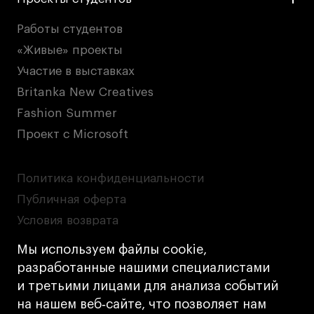
Работы студентов
«Живые» проекты
Участие в выставках
Britanka New Creatives
Fashion Summer
Проект с Microsoft
Политика конфиденциальности
Публичная оферта
Условия возврата
Кредит на образование с господдержкой
Мы используем файлы cookie,
Лицензия на осуществление образовательной
разработанные нашими специалистами
деятельности АНО ВО «Универсальный
и третьими лицами для анализа событий
Университет»
на нашем веб‑сайте, что позволяет нам
Карта сайта