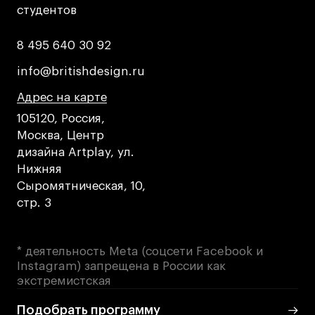
студентов
студентов
Коммерческий фотограф
Все программы
8 495 640 30 92
8 495 640 30 92
info@britishdesign.ru
info@britishdesign.ru
Для школьников
Адрес на карте
Адрес на карте
Адрес на карте
Интенсивы
105120, Россия,
Среднесрочные
Москва, Центр
дизайна Artplay, ул.
Долгосрочные
Нижняя
Все программы
Сыромятническая, 10,
стр. 3
О школе
* деятельность Meta (соцсети Facebook и
Новости
Instagram) запрещена в России как
События
экстремистская
Блог
Подобрать программу