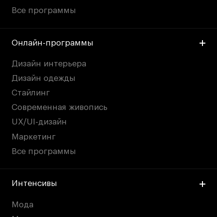
Britanka New Creatives
Все программы
Fashion Summer
Проект с Microsoft
Онлайн-программы
Дизайн интерьера
Дизайн одежды
Подобрать программу
Стайлинг
Современная живопись
Войти в кампус
UX/UI-дизайн
Маркетинг
Получить сертификат
Все программы
Интенсивы
Мода
Дни открытых
Дни открытых
8 495 640 30 92
8 495 640 30 92