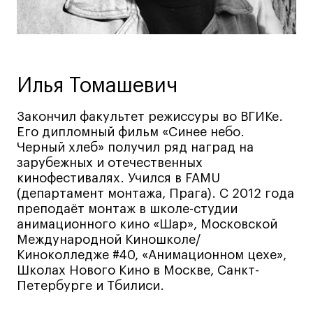
Ювелирный дизайн
Сценография
Фотография и видео
Промышленный и предметный дизайн
Илья Томашевич
Дизайн и декорирование интерьера
Закончил факультет режиссуры во ВГИКе.
Бизнес и маркетинг
Его дипломный фильм «Синее небо.
Подготовительные курсы и творческое
Черный хлеб» получил ряд наград на
развитие
зарубежных и отечественных
Среднесрочные
кинофестивалях. Учился в FAMU
(департамент монтажа, Прага). С 2012 года
ИЗО и Керамика
преподаёт монтаж в школе-студии
Ландшафтный дизайн
анимационного кино «Шар», Московской
Все программы
Международной Киношколе/
Киноколледже #40, «Анимационном цехе»,
Школах Нового Кино в Москве, Санкт-
Онлайн-программы
Петербурге и Тбилиси.