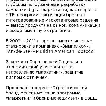
глубоким погружением в разработку
Лайфстайл
кампаний digital-маркетинга, партнерство
Навыки предпринимателя и управленца
с ТВ, программы активации бренда и
интегрированные маркетинговые решения
Онлайн
— вывод продукта на рынок, коммуникации
Маркетинг и генерация лидов
и ассортиментную стратегию.
Искусство
В 2009 г.-2011 г. прошла маркетинговые
Фотография
стажировки в компаниях «Вымпелком»,
Очно + онлайн
«Альфа-Банк» и British American Tobacco.
Все программы
Закончила Саратовский Социально-
экономический университет по
Техникум
направлению «маркетинг», защитив
диплом с отличием.
Специалист кино- и медиапродакшена
Преподает предмет «Стратегический
Графический дизайнер
бренд-менеджмент» на программе
Цифровой маркетолог
«Маркетинг и бренд-менеджмент» в БВШД.
Технолог-конструктор одежды