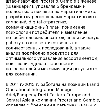
Дизайн интерьера
штаб-квартире Procter & Gamble в Женеве
(Швейцария), управляя 5 брендами и
Дизайн одежды
полностью отвечая за их маркетинг-микс,
Стайлинг
разработку региональных маркетинговых
кампаний, digital-стратегию,
Современная живопись
коммуникационный план, понимание
UX/UI-дизайн
психологии потребителя и выявление
Маркетинг
потребительских инсайтов, аналитическую
работу на основе качественных и
Все программы
количественных исследований, а также
анализ портфолио продуктов для
оптимального управления ассортиментом,
Интенсивы
повышения удовлетворенности
потребителей и максимизации результатов
Мода
для компании.
Маркетинг
Контент
В 2011 г.-2013 г. работала на позиции Brand
Operational Integration Manager
Иллюстрация
Ariel/Pampers/ Dreft Eastern Europe and
Диджитал
Central Asia в компании Procter and Gamble,
управляя 5 брендами в регионе CEEMEA с
Интерьер