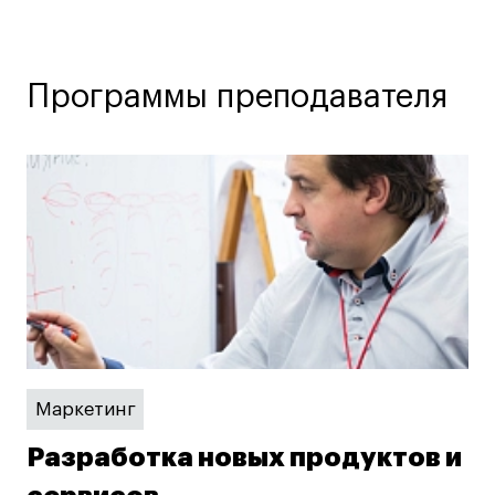
Коммерческий фотограф
Все программы
Программы преподавателя
Для школьников
Интенсивы
Среднесрочные
Долгосрочные
Все программы
О школе
Новости
Маркетинг
События
Разработка новых продуктов и
Блог