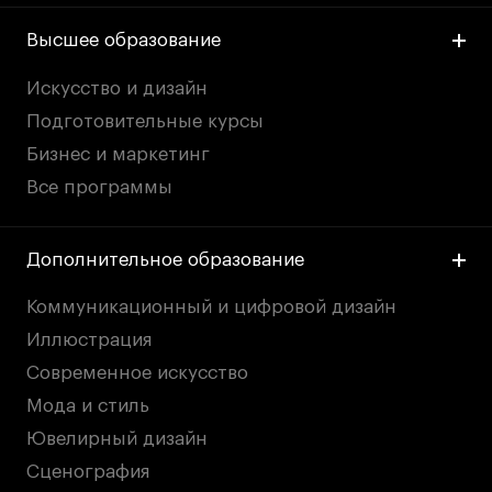
Публичная оферта
Высшее образование
Условия возврата
Кредит на образование с господдержкой
Искусство и дизайн
Лицензия на осуществление образовательной
Подготовительные курсы
деятельности АНО ВО «Универсальный
Университет»
Бизнес и маркетинг
Карта сайта
Все программы
Дополнительное образование
© 2026 БВШД
Коммуникационный и цифровой дизайн
Иллюстрация
Современное искусство
Мода и стиль
Ювелирный дизайн
Сценография