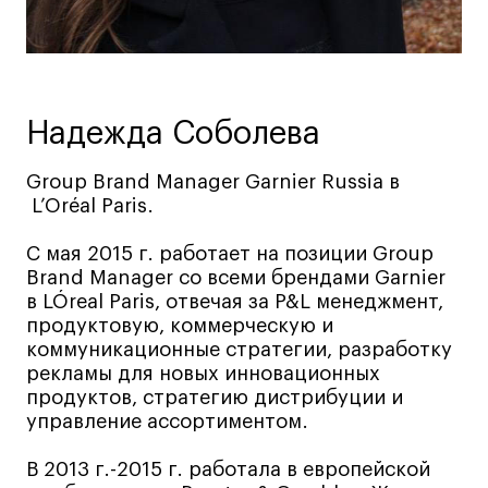
Ювелирный дизайн
Сценография
Фотография и видео
Промышленный и предметный дизайн
Надежда Соболева
Дизайн и декорирование интерьера
Group Brand Manager Garnier Russia в
Бизнес и маркетинг
L’Oréal Paris.
Подготовительные курсы и творческое
развитие
С мая 2015 г. работает на позиции Group
Среднесрочные
Brand Manager со всеми брендами Garnier
в LÓreal Paris, отвечая за P&L менеджмент,
ИЗО и Керамика
продуктовую, коммерческую и
Ландшафтный дизайн
коммуникационные стратегии, разработку
Все программы
рекламы для новых инновационных
продуктов, стратегию дистрибуции и
управление ассортиментом.
Онлайн-программы
В 2013 г.-2015 г. работала в европейской