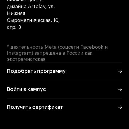
дверей
дверей
дизайна Artplay, ул.
info@britishdesign.ru
info@britishdesign.ru
Нижняя
Адрес на карте
Адрес на карте
События
События
Сыромятническая, 10,
Истории успеха
Истории успеха
стр. 3
Работы студентов
Работы студентов
* деятельность Meta (соцсети Facebook и
Instagram) запрещена в России как
экстремистская
Universal University
Universal University
EN
EN
Подобрать программу
Войти в кампус
Получить сертификат
Политика конфиденциальности