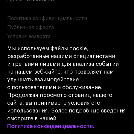
Политика конфиденциальности
Публичная оферта
Условия возврата
Кредит на образование с господдержкой
Мы используем файлы cookie,
Лицензия на осуществление образовательной
разработанные нашими специалистами
деятельности АНО ВО «Универсальный
и третьими лицами для анализа событий
Университет»
на нашем веб‑сайте, что позволяет нам
Карта сайта
улучшать взаимодействие
с пользователями и обслуживание.
Дизайн
Продолжая просмотр страниц нашего
Разработка
Cetera
сайта, вы принимаете условия его
использования. Более подробные сведения
© 2026 БВШД
смотрите в нашей
Политике конфиденциальности.
Политике конфиденциальности.