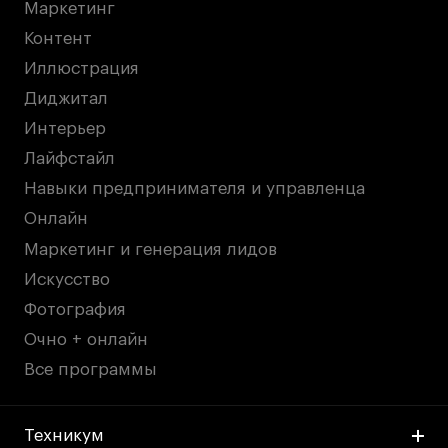
Маркетинг
дверей
дверей
info@britishdesign.ru
info@britishdesign.ru
Контент
Адрес на карте
Адрес на карте
События
События
Иллюстрация
Истории успеха
Истории успеха
Диджитал
Интерьер
Работы студентов
Работы студентов
Лайфстайл
Навыки предпринимателя и управленца
Universal University
Universal University
Онлайн
EN
EN
Маркетинг и генерация лидов
Искусство
Фотография
Очно + онлайн
Все программы
Политика конфиденциальности
Техникум