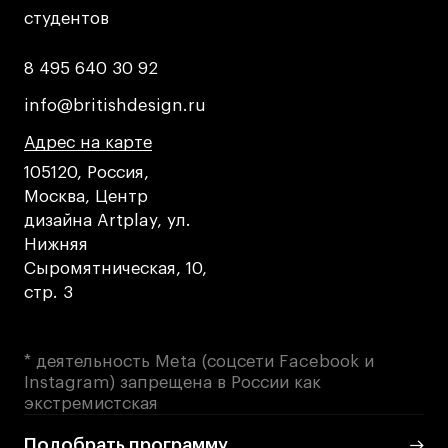
студентов
студентов
Коммерческий фотограф
Все программы
8 495 640 30 92
8 495 640 30 92
info@britishdesign.ru
info@britishdesign.ru
Для школьников
Адрес на карте
Адрес на карте
Адрес на карте
Интенсивы
105120, Россия,
Среднесрочные
Москва, Центр
Долгосрочные
дизайна Artplay, ул.
Нижняя
Все программы
Сыромятническая, 10,
стр. 3
О школе
Новости
* деятельность Meta (соцсети Facebook и
Instagram) запрещена в России как
События
экстремистская
Блог
Подобрать программу