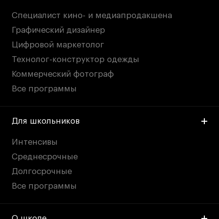
Публичная оферта
Специалист кино- и медиапродакшена
Условия возврата
Графический дизайнер
Кредит на образование с господдержкой
Цифровой маркетолог
Лицензия на осуществление образовательной
деятельности АНО ВО «Универсальный
Технолог-конструктор одежды
Университет»
Коммерческий фотограф
Карта сайта
Все программы
Для школьников
© 2026 БВШД
Интенсивы
Среднесрочные
Долгосрочные
Все программы
О школе