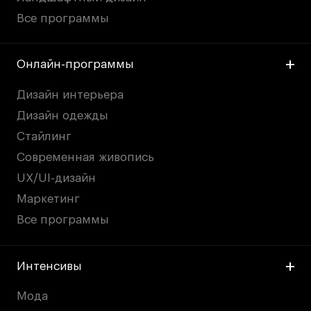
Britanka New Creatives
Все программы
Fashion Summer
Проект с Microsoft
Онлайн-программы
Дизайн интерьера
Дизайн одежды
Подобрать программу
Стайлинг
Современная живопись
Войти в кампус
UX/UI-дизайн
Маркетинг
Получить сертификат
Все программы
Интенсивы
Мода
Дни открытых
Дни открытых
8 495 640 30 92
8 495 640 30 92