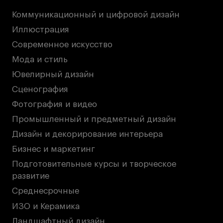
Коммуникационный и цифровой дизайн
Карьера
Иллюстрация
Современное искусство
Ассоциация выпускников
Мода и стиль
Центр карьеры
Ювелирный дизайн
Живые проекты
Сценография
Конкурсы
Фотография и видео
Участие в выставках
Промышленный и предметный дизайн
Летние стажировки
Дизайн и декорирование интерьера
Бизнес и маркетинг
Проекты студентов
Подготовительные курсы и творческое
развитие
Работы студентов
Среднесрочные
«Живые» проекты
ИЗО и Керамика
Участие в выставках
Ландшафтный дизайн