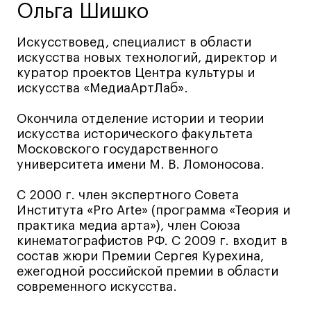
Ольга Шишко
Ювелирный дизайн
Сценография
Искусствовед, специалист в области
Фотография и видео
искусства новых технологий, директор и
куратор проектов Центра культуры и
Промышленный и предметный дизайн
искусства «МедиаАртЛаб».
Дизайн и декорирование интерьера
Бизнес и маркетинг
Окончила отделение истории и теории
искусства исторического факультета
Подготовительные курсы и творческое
Московского государственного
развитие
университета имени М. В. Ломоносова.
Среднесрочные
С 2000 г. член экспертного Совета
ИЗО и Керамика
Института «Pro Arte» (программа «Теория и
Ландшафтный дизайн
практика медиа арта»), член Союза
Все программы
кинематографистов РФ. С 2009 г. входит в
состав жюри Премии Сергея Курехина,
ежегодной российской премии в области
Онлайн-программы
современного искусства.