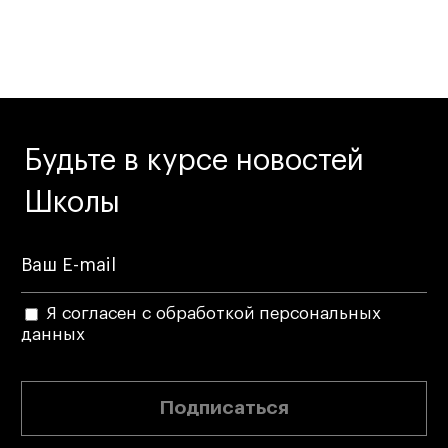
Дизайн интерьера
Дизайн одежды
Стайлинг
Современная живопись
UX/UI-дизайн
Маркетинг
Будьте в курсе новостей
Все программы
Школы
Интенсивы
Мода
Я согласен с обработкой персональных
Маркетинг
данных
Контент
Иллюстрация
Подписаться
Диджитал
Интерьер