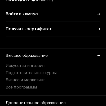
Преподаватели
Лицензии и аккредитации
Войти в кампус
Для прессы
Ресурсы
Партнеры
Получить сертификат
Связи с индустрией
Вакансии
Контакты
Высшее образование
Поступающим
Искусство и дизайн
Подготовительные курсы
Условия поступления
Бизнес и маркетинг
Стоимость обучения
Все программы
Иностранным студентам
График учебного года
Дополнительное образование
Вопросы и ответы