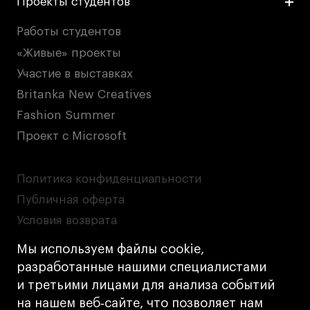
Проекты студентов
Работы студентов
«Живые» проекты
Участие в выставках
Britanka New Creatives
Fashion Summer
Проект с Microsoft
Политика конфиденциальности
Публичная оферта
Условия возврата
Кредит на образование с господдержкой
Мы используем файлы cookie,
Лицензия на осуществление образовательной
разработанные нашими специалистами
деятельности АНО ВО «Универсальный
и третьими лицами для анализа событий
Университет»
на нашем веб‑сайте, что позволяет нам