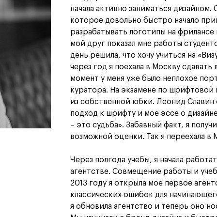
дизайн
начала активно заниматься дизайном. 
Дизайн и декорирование
которое довольно быстро начало прин
интерьера
разрабатывать логотипы на фрилансе
Бизнес и маркетинг
мой друг показал мне работы студент
Подготовительные курсы и
день решила, что хочу учиться на «Ви
творческое развитие
Среднесрочные
через год я поехала в Москву сдавать
ИЗО и Керамика
момент у меня уже было неплохое порт
Ландшафтный дизайн
куратора. На экзамене по шрифтовой 
из собственной юбки. Леонид Славин
кум
кум
Для школьников
Для школьников
подход к шрифту и мое эссе о дизайне
– это судьба». Забавный факт, я получ
лист кино- и
Интенсивы
возможной оценки. Так я переехала в М
продакшена
Среднесрочные
ческий дизайнер
Долгосрочные
вой маркетолог
Через полгода учебы, я начала работ
лог-конструктор
агентстве. Совмещение работы и учеб
ы
2013 году я открыла мое первое аген
рческий фотограф
классических ошибок для начинающего
я обновила агентство и теперь оно но