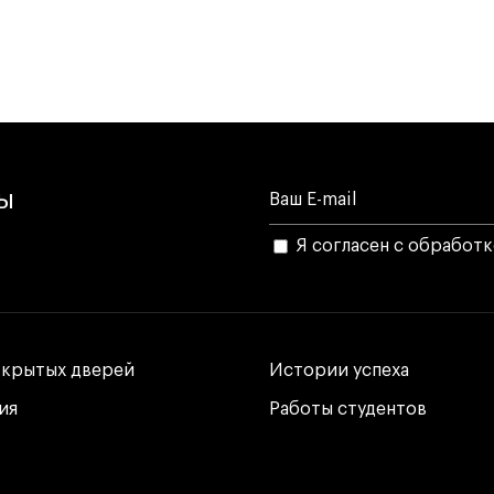
лы
Я согласен с обработ
ткрытых дверей
ткрытых дверей
Истории успеха
Истории успеха
ия
ия
Работы студентов
Работы студентов