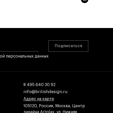
Подписаться
кой персональных данных
8 495 640 30 92
8 495 640 30 92
info@britishdesign.ru
info@britishdesign.ru
Адрес на карте
Адрес на карте
Адрес на карте
105120, Россия, Москва, Центр
дизайна Artplay, ул. Нижняя