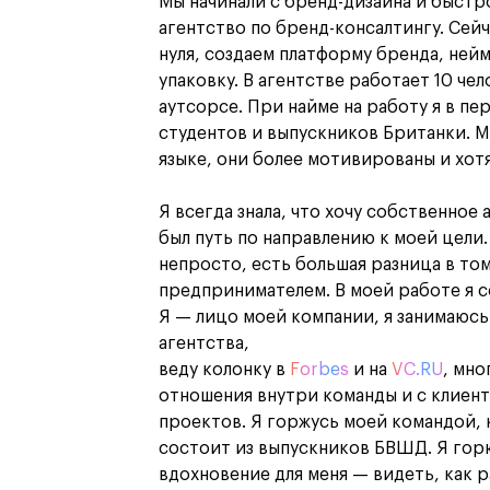
Мы начинали с бренд-дизайна и быстр
агентство по бренд-консалтингу. Сей
нуля, создаем платформу бренда, ней
упаковку. В агентстве работает 10 чел
аутсорсе. При найме на работу я в п
студентов и выпускников Британки. М
языке, они более мотивированы и хот
Я всегда знала, что хочу собственное 
был путь по направлению к моей цели.
непросто, есть большая разница в то
предпринимателем. В моей работе я 
Я — лицо моей компании, я занимаюс
агентства,
веду колонку в
Forbes
и на
VC.RU
, мн
отношения внутри команды и с клиент
проектов. Я горжусь моей командой, 
состоит из выпускников БВШД. Я гор
вдохновение для меня — видеть, как 