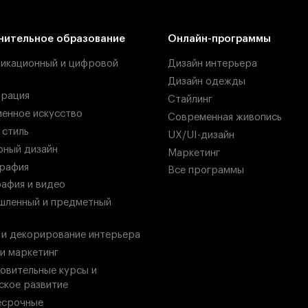
нительное образование
Онлайн-программы
икационный и цифровой
Дизайн интерьера
Дизайн одежды
рация
Стайлинг
енное искусство
Современная живопись
 стиль
UX/UI-дизайн
ный дизайн
Маркетинг
рафия
Все программы
афия и видео
ленный и предметный
 и декорирование интерьера
 и маркетинг
овительные курсы и
ское развитие
есрочные