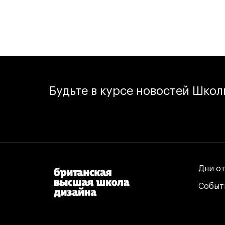
Будьте в курсе новостей Шко
Дни о
Дни о
Событ
Событ