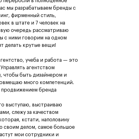
о переросли в полноценное
час мы разрабатываем бренды с
Карта профессий
минг, фирменный стиль,
овек в штате и 7 человек на
ервую очередь рассматриваю
ы с ними говорим на одном
ят делать крутые вещи!
агентство, учеба и работа — это
 Управлять агентством
м, чтобы быть дизайнером и
совмещаю много компетенций.
ь продвижением бренда
ого выступаю, выстраиваю
ами, слежу за качеством
которая, кстати, наполовину
ю своим делом, самое большое
растут мои сотрудники и