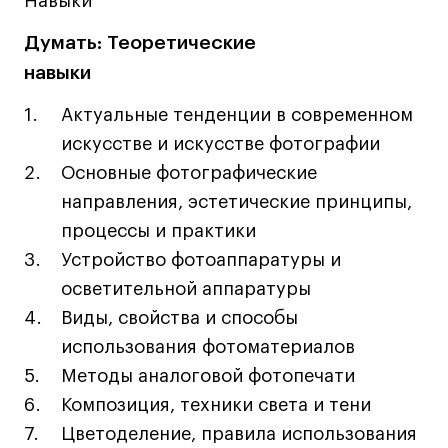
Навыки
Дизайн интерьера
Дизайн одежды
Думать: Теоретические
Стайлинг
навыки
Современная живопись
Актуальные тенденции в современном
UX/UI-дизайн
искусстве и искусстве фотографии
Маркетинг
Основные фотографические
Все программы
направления, эстетические принципы,
процессы и практики
Интенсивы
Устройство фотоаппаратуры и
осветительной аппаратуры
Мода
Виды, свойства и способы
Маркетинг
использования фотоматериалов
Контент
Методы аналоговой фотопечати
Иллюстрация
Композиция, техники света и тени
Диджитал
Цветоделение, правила использования
Интерьер