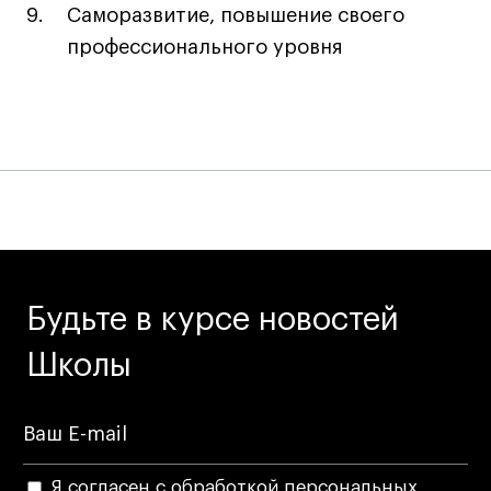
Саморазвитие, повышение своего
профессионального уровня
Карьера
Ассоциация выпускников
Центр карьеры
Живые проекты
Конкурсы
Участие в выставках
Летние стажировки
Будьте в курсе новостей
Проекты студентов
Школы
Работы студентов
«Живые» проекты
Участие в выставках
Я согласен с обработкой персональных