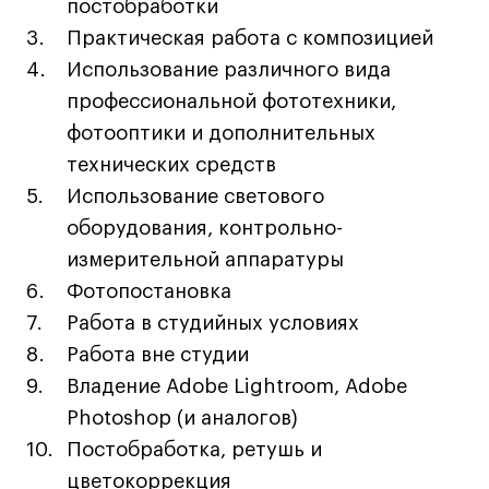
постобработки
Коммерческий фотограф
Практическая работа с композицией
Все программы
Использование различного вида
профессиональной фототехники,
Для школьников
фотооптики и дополнительных
технических средств
Интенсивы
Использование светового
Среднесрочные
оборудования, контрольно-
Долгосрочные
измерительной аппаратуры
Все программы
Фотопостановка
Работа в студийных условиях
О школе
Работа вне студии
Владение Adobe Lightroom, Adobe
Новости
Photoshop (и аналогов)
События
Постобработка, ретушь и
Блог
цветокоррекция