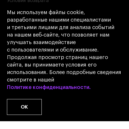
Условия возврата
Кредит на образование с господдержкой
Мы используем файлы cookie,
Лицензия на осуществление образовательной
разработанные нашими специалистами
деятельности АНО ВО «Универсальный
и третьими лицами для анализа событий
Университет»
на нашем веб‑сайте, что позволяет нам
Карта сайта
улучшать взаимодействие
с пользователями и обслуживание.
Дизайн
Продолжая просмотр страниц нашего
Разработка
Cetera
сайта, вы принимаете условия его
использования. Более подробные сведения
© 2026 БВШД
смотрите в нашей
Политике конфиденциальности.
Политике конфиденциальности.
OK
www.u.university