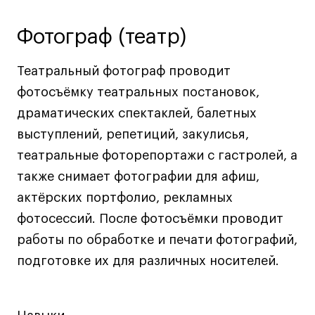
Ювелирный дизайн
Фотограф (театр)
Сценография
Фотография и видео
Театральный фотограф проводит
Промышленный и предметный дизайн
фотосъёмку театральных постановок,
Дизайн и декорирование интерьера
драматических спектаклей, балетных
Бизнес и маркетинг
выступлений, репетиций, закулисья,
Подготовительные курсы и творческое
театральные фоторепортажи с гастролей, а
развитие
также снимает фотографии для афиш,
Среднесрочные
актёрских портфолио, рекламных
ИЗО и Керамика
фотосессий. После фотосъёмки проводит
Ландшафтный дизайн
работы по обработке и печати фотографий,
Все программы
подготовке их для различных носителей.
Онлайн-программы