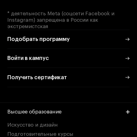
Публичная оферта
Условия возврата
* деятельность Meta (соцсети Facebook и
Instagram) запрещена в России как
Кредит на образование с господдержкой
экстремистская
Лицензия на осуществление образовательной
деятельности АНО ВО «Универсальный
Подобрать программу
Университет»
Карта сайта
Войти в кампус
Получить сертификат
© 2026 БВШД
Высшее образование
Искусство и дизайн
Подготовительные курсы