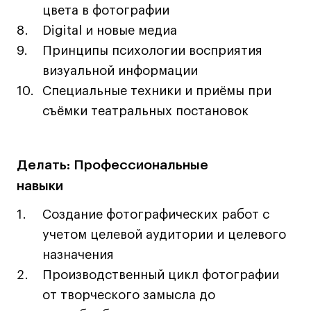
цвета в фотографии
Лайфстайл
Digital и новые медиа
Навыки предпринимателя и управленца
Принципы психологии восприятия
Онлайн
визуальной информации
Маркетинг и генерация лидов
Специальные техники и приёмы при
Искусство
съёмки театральных постановок
Фотография
Очно + онлайн
Делать: Профессиональные
Все программы
навыки
Техникум
Создание фотографических работ с
учетом целевой аудитории и целевого
Специалист кино- и медиапродакшена
назначения
Графический дизайнер
Производственный цикл фотографии
Цифровой маркетолог
от творческого замысла до
Технолог-конструктор одежды