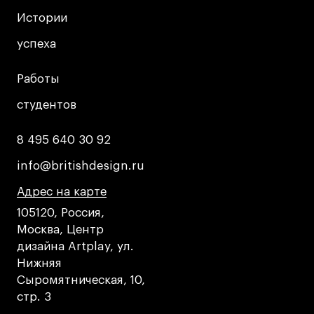
дверей
дверей
info@britishdesign.ru
info@britishdesign.ru
Истории
Истории
Адрес на карте
Адрес на карте
События
События
успеха
успеха
Истории успеха
Истории успеха
Работы
Работы
Работы студентов
Работы студентов
студентов
студентов
8 495 640 30 92
8 495 640 30 92
Universal University
Universal University
EN
EN
info@britishdesign.ru
info@britishdesign.ru
Адрес на карте
Адрес на карте
Адрес на карте
105120, Россия,
Москва, Центр
дизайна Artplay, ул.
Нижняя
Сыромятническая, 10,
стр. 3
Политика конфиденциальности