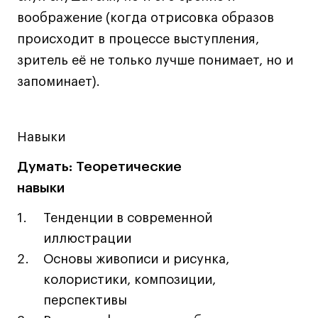
Дизайн интерьера
воображение (когда отрисовка образов
Дизайн одежды
происходит в процессе выступления,
Стайлинг
зритель её не только лучше понимает, но и
Современная живопись
запоминает).
UX/UI-дизайн
Маркетинг
Все программы
Навыки
Думать: Теоретические
Интенсивы
навыки
Мода
Тенденции в современной
Маркетинг
иллюстрации
Контент
Основы живописи и рисунка,
Иллюстрация
колористики, композиции,
Диджитал
перспективы
Интерьер