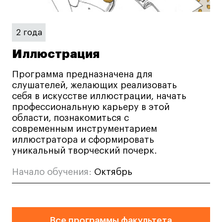
Britanka New Creatives
Fashion Summer
Проект с Microsoft
2 года
Иллюстрация
Программа предназначена для
слушателей, желающих реализовать
Подобрать программу
себя в искусстве иллюстрации, начать
профессиональную карьеру в этой
области, познакомиться с
Войти в кампус
современным инструментарием
иллюстратора и сформировать
Получить сертификат
уникальный творческий почерк.
Начало обучения:
Октябрь
Дни открытых
Дни открытых
8 495 640 30 92
8 495 640 30 92
Все программы факультета