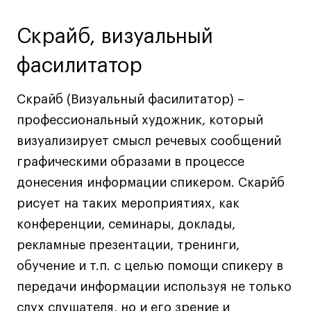
Ювелирный дизайн
Скрайб, визуальный
Сценография
Фотография и видео
фасилитатор
Промышленный и предметный дизайн
Дизайн и декорирование интерьера
Скрайб (Визуальный фасилитатор) –
Бизнес и маркетинг
профессиональный художник, который
Подготовительные курсы и творческое
визуализирует смысл речевых сообщений
развитие
графическими образами в процессе
Среднесрочные
донесения информации спикером. Скарйб
ИЗО и Керамика
рисует на таких мероприятиях, как
Ландшафтный дизайн
конференции, семинары, доклады,
Все программы
рекламные презентации, тренинги,
обучение и т.п. с целью помощи спикеру в
Онлайн-программы
передачи информации используя не только
слух слушателя, но и его зрение и