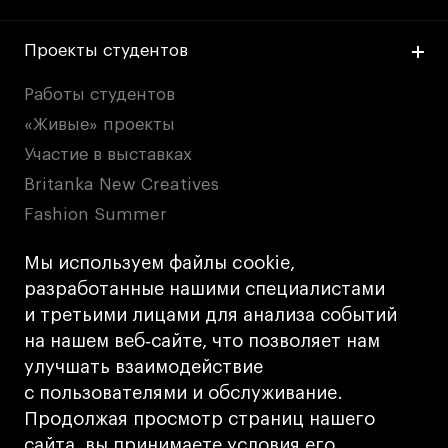
Проекты студентов
Работы студентов
«Живые» проекты
Участие в выставках
Britanka New Creatives
Fashion Summer
Проект с Microsoft
Мы используем файлы cookie,
разработанные нашими специалистами
Политика конфиденциальности
и третьими лицами для анализа событий
Публичная оферта
на нашем веб‑сайте, что позволяет нам
улучшать взаимодействие
Условия возврата
с пользователями и обслуживание.
Кредит на образование с господдержкой
Продолжая просмотр страниц нашего
Лицензия на осуществление образовательной
сайта, вы принимаете условия его
деятельности АНО ВО «Универсальный