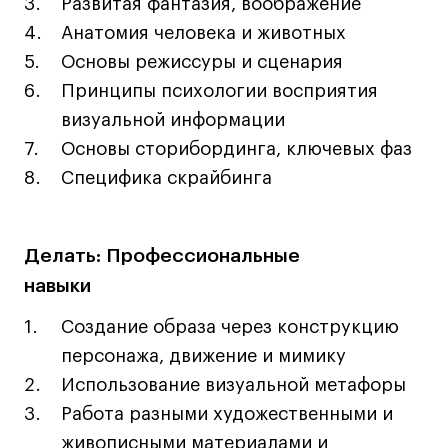
Развитая фантазия, воображение
Лайфстайл
Анатомия человека и животных
Навыки предпринимателя и управленца
Основы режиссуры и сценария
Онлайн
Принципы психологии восприятия
Маркетинг и генерация лидов
визуальной информации
Искусство
Основы сторибординга, ключевых фаз
Фотография
Специфика скрайбинга
Очно + онлайн
Все программы
Делать: Профессиональные
навыки
Техникум
Создание образа через конструкцию
Специалист кино- и медиапродакшена
персонажа, движение и мимику
Графический дизайнер
Использование визуальной метафоры
Цифровой маркетолог
Работа разными художественными и
Технолог-конструктор одежды
живописными материалами и