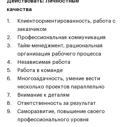
Преподаватели
Действовать: Личностные
Лицензии и аккредитации
качества
Для прессы
Клиентоориентированность, работа с
Ресурсы
заказчиком
Партнеры
Профессиональная коммуникация
Связи с индустрией
Тайм-менеджмент, рациональная
Вакансии
организация рабочего процесса
Контакты
Независимая работа
Работа в команде
Многозадачность, умение вести
Поступающим
несколько проектов параллельно
Условия поступления
Внимание к деталям
Стоимость обучения
Ответственность за результат
Иностранным студентам
Саморазвитие, повышение своего
График учебного года
профессионального уровня
Вопросы и ответы