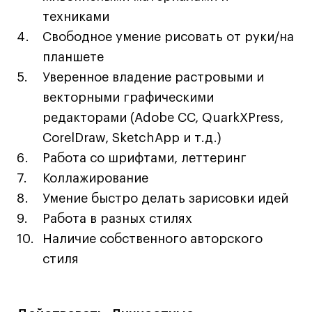
Коммерческий фотограф
техниками
Все программы
Свободное умение рисовать от руки/на
планшете
Уверенное владение растровыми и
Для школьников
векторными графическими
Интенсивы
редакторами (Adobe CC, QuarkXPress‚
Среднесрочные
CorelDraw, SketchApp и т.д.)
Долгосрочные
Работа со шрифтами, леттеринг
Все программы
Коллажирование
Умение быстро делать зарисовки идей
Работа в разных стилях
О школе
Наличие собственного авторского
Новости
стиля
События
Блог