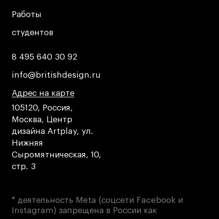
Работы
Работы
студентов
студентов
8 495 640 30 92
8 495 640 30 92
info@britishdesign.ru
info@britishdesign.ru
Адрес на карте
Адрес на карте
Адрес на карте
105120, Россия,
Москва, Центр
дизайна Artplay, ул.
Нижняя
Сыромятническая, 10,
стр. 3
* деятельность Meta (соцсети Facebook и
Instagram) запрещена в России как