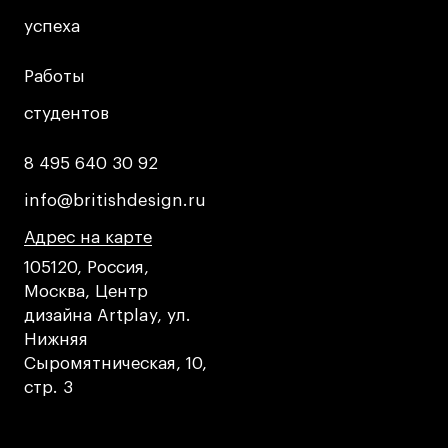
Britanka New Creatives
успеха
успеха
Fashion Summer
Проект с Microsoft
Работы
Работы
студентов
студентов
8 495 640 30 92
8 495 640 30 92
Подобрать программу
info@britishdesign.ru
info@britishdesign.ru
Адрес на карте
Адрес на карте
Адрес на карте
Войти в кампус
105120, Россия,
Москва, Центр
Получить сертификат
дизайна Artplay, ул.
Нижняя
Сыромятническая, 10,
стр. 3
Дни открытых
Дни открытых
8 495 640 30 92
8 495 640 30 92