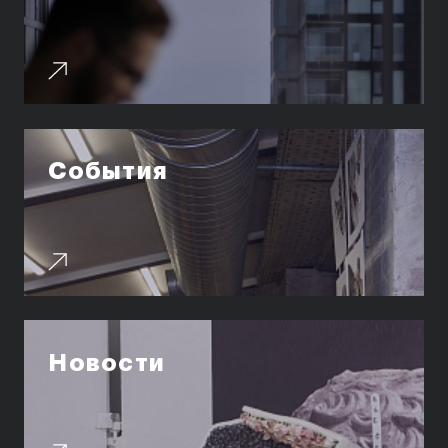
Коммерческий фотограф
Все программы
Для школьников
Интенсивы
События
Среднесрочные
Долгосрочные
Все программы
О школе
Новости
Новости
События
Блог