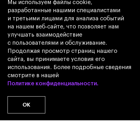
Мы используем файлы cookie,
Лицензия на осуществление образовательной
разработанные нашими специалистами
деятельности АНО ВО «Универсальный
и третьими лицами для анализа событий
Университет»
на нашем веб‑сайте, что позволяет нам
Карта сайта
улучшать взаимодействие
с пользователями и обслуживание.
Дизайн
Продолжая просмотр страниц нашего
Разработка
Cetera
сайта, вы принимаете условия его
использования. Более подробные сведения
© 2026 БВШД
смотрите в нашей
Политике конфиденциальности.
Политике конфиденциальности.
OK
www.u.university