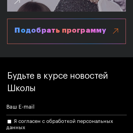
Преподаватели
Лицензии и аккредитации
Для прессы
Ресурсы
Подобрать программу
Партнеры
Связи с индустрией
Вакансии
Контакты
Будьте в курсе новостей
Поступающим
Школы
Условия поступления
Стоимость обучения
Иностранным студентам
Я согласен с обработкой персональных
График учебного года
данных
Вопросы и ответы