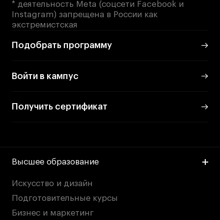
* деятельность Meta (соцсети Facebook и
дверей
дверей
info@britishdesign.ru
info@britishdesign.ru
Instagram) запрещена в России как
экстремистская
Адрес на карте
Адрес на карте
События
События
Подобрать программу
Истории успеха
Истории успеха
Работы студентов
Работы студентов
Войти в кампус
Universal University
Universal University
Получить сертификат
EN
EN
Высшее образование
Искусство и дизайн
Подготовительные курсы
Политика конфиденциальности
Бизнес и маркетинг