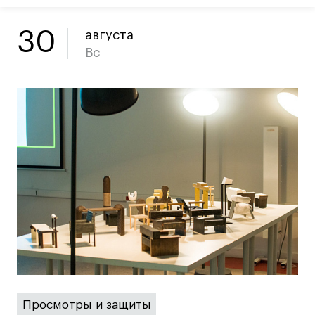
Ювелирный дизайн
Сценография
30
августа
Вс
Фотография и видео
Промышленный и предметный дизайн
Дизайн и декорирование интерьера
Бизнес и маркетинг
Подготовительные курсы и творческое
развитие
Среднесрочные
ИЗО и Керамика
Ландшафтный дизайн
Все программы
Онлайн-программы
Просмотры и защиты