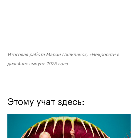
Britanka New Creatives
Fashion Summer
Проект с Microsoft
Итоговая работа Марии Пилипёнок
, «Нейросети в
Подобрать программу
дизайне» выпуск 2025 года
Войти в кампус
Получить сертификат
Этому учат здесь:
Дни открытых
Дни открытых
8 495 640 30 92
8 495 640 30 92