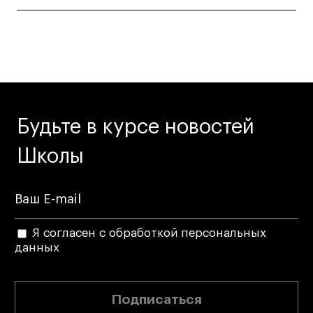
Публичная оферта
Условия возврата
Кредит на образование с господдержкой
Лицензия на осуществление образовательной
деятельности АНО ВО «Универсальный
Университет»
Карта сайта
Будьте в курсе новостей
Школы
© 2026 БВШД
Я согласен с обработкой персональных
данных
Подписаться