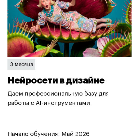
дверей
дверей
info@britishdesign.ru
info@britishdesign.ru
Адрес на карте
Адрес на карте
События
События
Истории успеха
Истории успеха
Работы студентов
Работы студентов
Universal University
Universal University
3 месяца
EN
EN
Нейросети в дизайне
Нейросети в дизайне
Даем профессиональную базу для
работы с AI-инструментами
Политика конфиденциальности
Начало обучения:
Май 2026