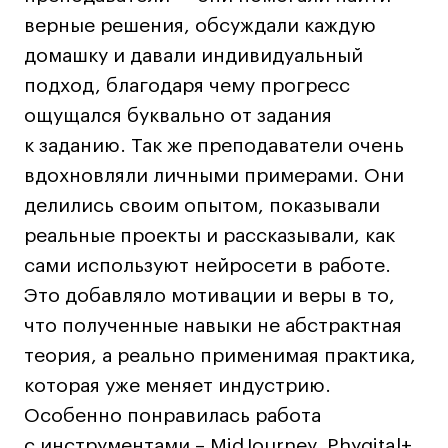
Коммерческий фотограф
верные решения, обсуждали каждую
Все программы
домашку и давали индивидуальный
подход, благодаря чему прогресс
ощущался буквально от задания
Для школьников
к заданию. Так же преподаватели очень
Интенсивы
вдохновляли личными примерами. Они
Среднесрочные
делились своим опытом, показывали
Долгосрочные
реальные проекты и рассказывали, как
Все программы
сами используют нейросети в работе.
Это добавляло мотивации и веры в то,
О школе
что полученные навыки не абстрактная
теория, а реально применимая практика,
Новости
которая уже меняет индустрию.
События
Особенно понравилась работа
Блог
с инструментами – MidJourney, Phygital+,