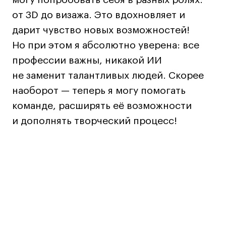
от 3D до визажа. Это вдохновляет и
дарит чувство новых возможностей!
Карьера
Но при этом я абсолютно уверена: все
Ассоциация выпускников
профессии важны, никакой ИИ
Центр карьеры
не заменит талантливых людей. Скорее
Живые проекты
наоборот — теперь я могу помогать
Конкурсы
команде, расширять её возможности
Участие в выставках
и дополнять творческий процесс!
Летние стажировки
Проекты студентов
Работы студентов
«Живые» проекты
Участие в выставках