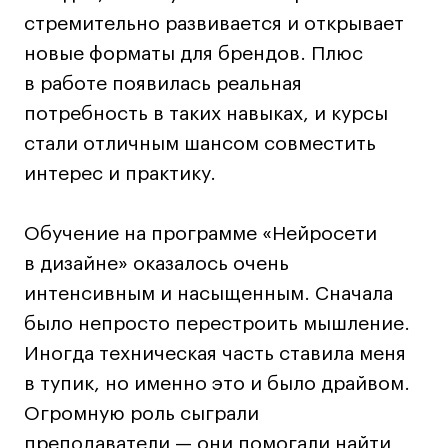
стремительно развивается и открывает
Лайфстайл
новые форматы для брендов. Плюс
Навыки предпринимателя и управленца
в работе появилась реальная
Онлайн
потребность в таких навыках, и курсы
Маркетинг и генерация лидов
стали отличным шансом совместить
Искусство
интерес и практику.
Фотография
Очно + онлайн
Обучение на программе «Нейросети
Все программы
в дизайне» оказалось очень
интенсивным и насыщенным. Сначала
Техникум
было непросто перестроить мышление.
Специалист кино- и медиапродакшена
Иногда техническая часть ставила меня
Графический дизайнер
в тупик, но именно это и было драйвом.
Цифровой маркетолог
Огромную роль сыграли
Технолог-конструктор одежды
преподаватели — они помогали найти