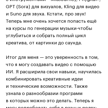
Преподаватели
GPT (Sora) для визуалов, Kling для видео
Лицензии и аккредитации
и Suno для звука. Кстати, про звук!
Для прессы
Теперь мне очень хочется попасть ещё
Ресурсы
на курсы по генерации музыки-чтобы
Партнеры
углубиться и собрать полный цикл
Связи с индустрией
креатива, от картинки до саунда.
Вакансии
Контакты
Итог для меня — это уверенность в том,
что я могу создавать видео с помощью
Поступающим
ИИ. Я расширила свои навыки, научилась
Условия поступления
комбинировать креативные идеи
Стоимость обучения
и технические возможности. Также
Иностранным студентам
узнала о разнообразии программ
График учебного года
в которых можно это делать. Теперь я
Вопросы и ответы
могу попробовать себя в разных ролях: