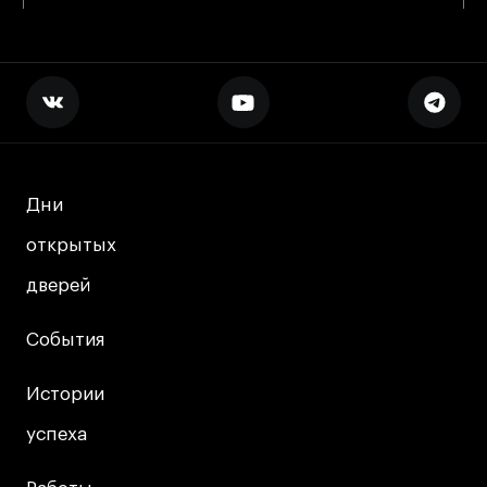
Дни
Дни
открытых
открытых
дверей
дверей
События
События
Истории
Истории
успеха
успеха