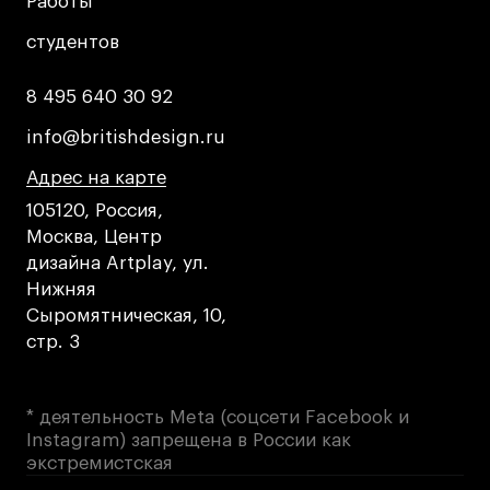
Работы
Работы
студентов
студентов
8 495 640 30 92
8 495 640 30 92
info@britishdesign.ru
info@britishdesign.ru
Адрес на карте
Адрес на карте
Адрес на карте
105120, Россия,
Москва, Центр
дизайна Artplay, ул.
Нижняя
Сыромятническая, 10,
стр. 3
* деятельность Meta (соцсети Facebook и
Instagram) запрещена в России как
экстремистская