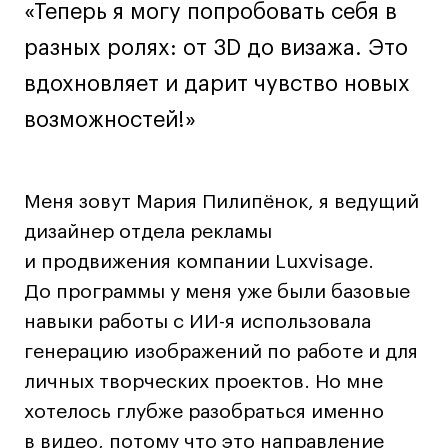
Декорирование интерьера
«Теперь я могу попробовать себя в
Дизайн интерьера
разных ролях: от 3D до визажа. Это
Дизайн одежды
вдохновляет и дарит чувство новых
Стайлинг
возможностей!»
Современная живопись
UX/UI-дизайн
Маркетинг
Меня зовут Мария Пилипёнок, я ведущий
Все программы
дизайнер отдела рекламы
и продвижения компании Luxvisage.
Интенсивы
До программы у меня уже были базовые
навыки работы с ИИ-я использовала
Мода
генерацию изображений по работе и для
Маркетинг
личных творческих проектов. Но мне
Контент
хотелось глубже разобраться именно
Иллюстрация
в видео, потому что это направление
Интерьер