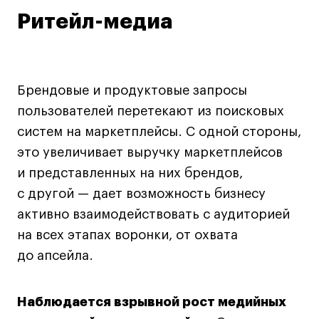
Ритейл-медиа
Карьера
Ассоциация выпускников
Брендовые и продуктовые запросы
Центр карьеры
пользователей перетекают из поисковых
Живые проекты
систем на маркетплейсы. С одной стороны,
Конкурсы
это увеличивает выручку маркетплейсов
Участие в выставках
и представленных на них брендов,
Летние стажировки
с другой — дает возможность бизнесу
активно взаимодействовать с аудиторией
Проекты студентов
на всех этапах воронки, от охвата
до апсейла.
Работы студентов
«Живые» проекты
Участие в выставках
Наблюдается взрывной рост медийных