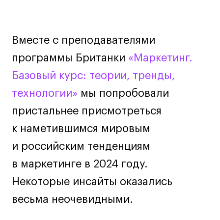
Дизайн интерьера
Дизайн одежды
Стайлинг
Вместе с преподавателями
Современная живопись
программы Британки
«Маркетинг.
UX/UI-дизайн
Базовый курс: теории, тренды,
Маркетинг
Все программы
технологии»
мы попробовали
пристальнее присмотреться
Интенсивы
к наметившимся мировым
Мода
и российским тенденциям
Маркетинг
в маркетинге в 2024 году.
Контент
Некоторые инсайты оказались
Иллюстрация
весьма неочевидными.
Диджитал
Интерьер