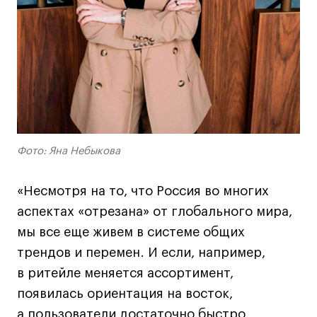
Коммерческий фотограф
Все программы
Для школьников
Интенсивы
Среднесрочные
Фото: Яна Небыкова
Долгосрочные
Все программы
«Несмотря на то, что Россия во многих
аспектах «отрезана» от глобального мира,
О школе
мы все еще живем в системе общих
трендов и перемен. И если, например,
Новости
в ритейле меняется ассортимент,
События
появилась ориентация на восток,
Блог
а пользователи достаточно быстро