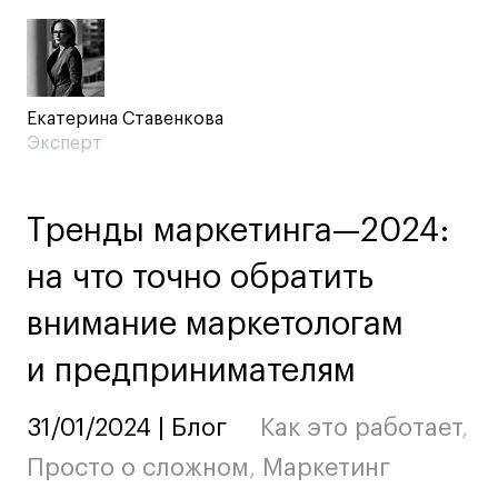
Ювелирный дизайн
Сценография
Фотография и видео
Екатерина Ставенкова
Промышленный и предметный дизайн
Эксперт
Дизайн и декорирование интерьера
Бизнес и маркетинг
Подготовительные курсы и творческое
Тренды маркетинга—2024:
развитие
на что точно обратить
Среднесрочные
ИЗО и Керамика
внимание маркетологам
Ландшафтный дизайн
и предпринимателям
Все программы
31/01/2024 | Блог
Как это работает
,
Онлайн-программы
Просто о сложном
,
Маркетинг