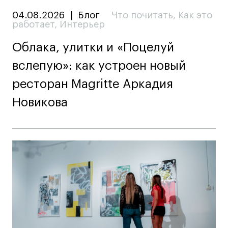
04.08.2026
|
Блог
Что почитать
,
Как это
работает
,
Интерьер
Облака, улитки и «Поцелуй
вслепую»: как устроен новый
ресторан Magritte Аркадия
Новикова