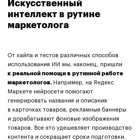
Искусственный
дверей
дверей
info@britishdesign.ru
info@britishdesign.ru
интеллект в рутине
Адрес на карте
Адрес на карте
События
События
маркетолога
Истории успеха
Истории успеха
Работы студентов
Работы студентов
От хайпа и тестов различных способов
использования ИИ мы, наконец, пришли
Universal University
Universal University
EN
EN
к реальной помощи в рутинной работе
маркетологов.
Например, на Яндекс
Маркете нейросети помогают
генерировать названия и описания
в карточках товаров, рекламные баннеры
и дорабатывают фоновые изображения
товаров. Все это удешевляет производство
Политика конфиденциальности
контента и сокращает сроки подготовки.