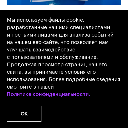
28.07.2026
|
Блог
Учеба в Британке
,
Что
почитать
,
Графдизайн
Мы используем файлы cookie,
разработанные нашими специалистами
Как проходят собеседования
и третьими лицами для анализа событий
на программы графдизайна
на нашем веб‑сайте, что позволяет нам
улучшать взаимодействие
в Британке: Q&A c куратором
с пользователями и обслуживание.
Дмитрием Красновым
Продолжая просмотр страниц нашего
сайта, вы принимаете условия его
использования. Более подробные сведения
смотрите в нашей
Политике конфиденциальности.
Политике конфиденциальности.
Новости
Блог
Блог
Блог
Все новости
Все новости
Все новости
OK