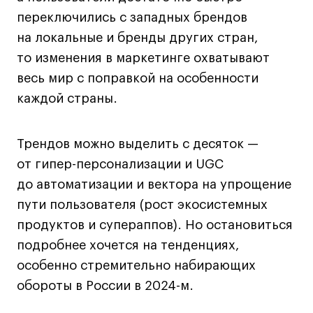
Преподаватели
переключились с западных брендов
Лицензии и аккредитации
на локальные и бренды других стран,
Для прессы
то изменения в маркетинге охватывают
Ресурсы
весь мир с поправкой на особенности
Партнеры
каждой страны.
Связи с индустрией
Вакансии
Трендов можно выделить с десяток —
Контакты
от гипер-персонализации и UGC
до автоматизации и вектора на упрощение
Поступающим
пути пользователя (рост экосистемных
Условия поступления
продуктов и супераппов). Но остановиться
подробнее хочется на тенденциях,
Стоимость обучения
особенно стремительно набирающих
Иностранным студентам
обороты в России в 2024-м.
График учебного года
Вопросы и ответы