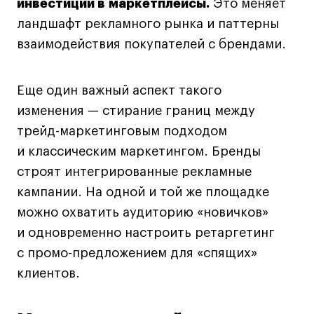
Britanka New Creatives
инвестиций в маркетплейсы.
Это меняет
ландшафт рекламного рынка и паттерны
Fashion Summer
взаимодействия покупателей с брендами.
Проект с Microsoft
Еще один важный аспект такого
изменения — стирание границ между
Подобрать программу
трейд-маркетинговым подходом
и классическим маркетингом. Бренды
Войти в кампус
строят интегрированные рекламные
кампании. На одной и той же площадке
можно охватить аудиторию «новичков»
Получить сертификат
и одновременно настроить ретаргетинг
с промо-предложением для «спящих»
клиентов.
Дни открытых
Дни открытых
8 495 640 30 92
8 495 640 30 92