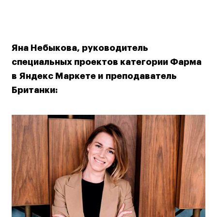
Лайфстайл
Навыки предпринимателя и управленца
Онлайн
Яна Небыкова, руководитель
Маркетинг и генерация лидов
специальных проектов категории Фарма
Искусство
в Яндекс Маркете и преподаватель
Фотография
Британки:
Очно + онлайн
Все программы
Техникум
Специалист кино- и медиапродакшена
Графический дизайнер
Цифровой маркетолог
Технолог-конструктор одежды