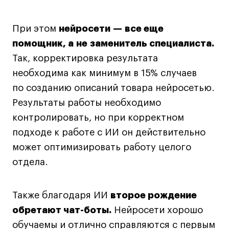
Публичная оферта
Условия возврата
При этом
нейросети —
все еще
Кредит на образование с господдержкой
помощник, а не заменитель специалиста.
Лицензия на осуществление образовательной
Так, корректировка результата
деятельности АНО ВО «Универсальный
Университет»
необходима как минимум в 15% случаев
Карта сайта
по созданию описаний товара нейросетью.
Результаты работы необходимо
контролировать, но при корректном
© 2026 БВШД
подходе к работе с ИИ он действительно
может оптимизировать работу целого
отдела.
Также благодаря ИИ
второе рождение
обретают чат-боты.
Нейросети хорошо
обучаемы и отлично справляются с первым