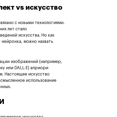
ект vs искусство
вязано с новыми технологиями.
их лет стало
ведений искусства. Но как
т нейронка, можно назвать
ации изображений (например,
y или DALL-E) априори
м. Настоящее искусство
 осмысленное использование
нных.
ИИ
 примеров искусства,