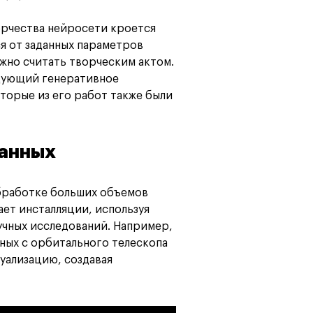
орчества нейросети кроется
ся от заданных параметров
ожно считать творческим актом.
едующий генеративное
торые из его работ также были
анных
бработке больших объемов
ает инсталляции, используя
аучных исследований. Например,
нных с орбитального телескопа
зуализацию, создавая