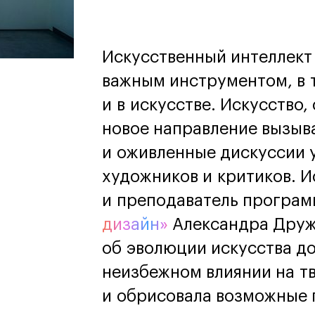
дизайн
Дизайн и декорирование
интерьера
Бизнес и маркетинг
Искусственный интеллект 
Подготовительные курсы и
важным инструментом, в 
творческое развитие
Среднесрочные
и в искусстве. Искусство,
ИЗО и Керамика
новое направление вызыв
Ландшафтный дизайн
кум
кум
Для школьников
Для школьников
и оживленные дискуссии 
художников и критиков. И
лист кино- и
Интенсивы
и преподаватель програ
продакшена
Среднесрочные
ческий дизайнер
Долгосрочные
дизайн»
Александра Друж
вой маркетолог
лог-конструктор
об эволюции искусства до
ы
неизбежном влиянии на т
рческий фотограф
и обрисовала возможные 