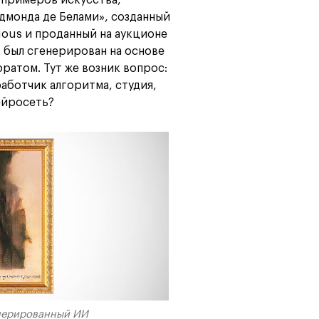
монда де Белами», созданный
ious и проданный на аукционе
т был сгенерирован на основе
ратом. Тут же возник вопрос:
аботчик алгоритма, студия,
ейросеть?
енерированный ИИ