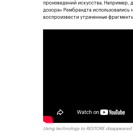
произведений искусства. Например, д
дозора» Рембрандта использовались 
воспроизвести утраченные фрагменты
Using technology to RESTORE disappeared