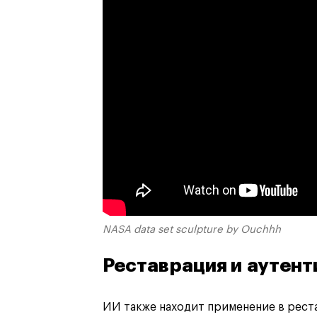
NASA data set sculpture by Ouchhh
Реставрация и аутен
ИИ также находит применение в рест