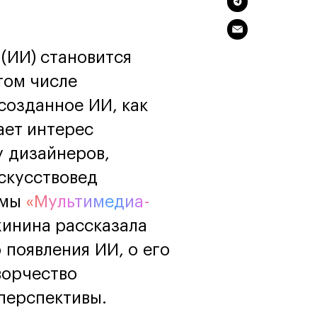
программы
и управленца
Онлайн
Маркетинг и
генерация лидов
(ИИ) становится
Искусство
том числе
Фотография
Очно + онлайн
 созданное ИИ, как
ает интерес
у дизайнеров,
скусствовед
ммы
«Мультимедиа-
инина рассказала
 появления ИИ, о его
ворчество
перспективы.
Дни открытых дверей