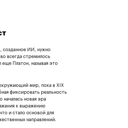
Карта профессий
ст
, созданное ИИ, нужно
тво всегда стремилось
 еще Платон, называя это
окружающий мир, пока в XIX
бная фиксировать реальность
о началась новая эра
ражания к выражению
что и стало основой для
ественных направлений.