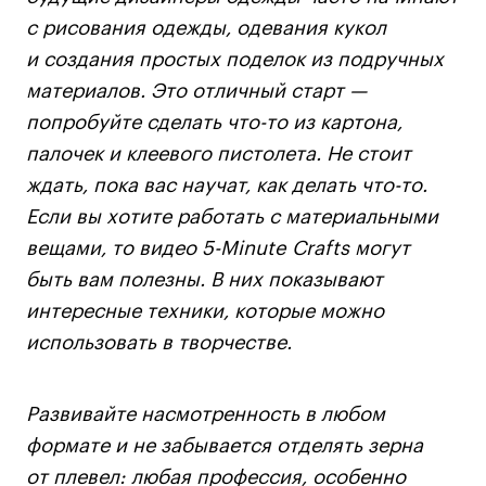
с рисования одежды, одевания кукол
и создания простых поделок из подручных
Карьера
материалов. Это отличный старт —
Ассоциация выпускников
попробуйте сделать что-то из картона,
Центр карьеры
палочек и клеевого пистолета. Не стоит
Живые проекты
ждать, пока вас научат, как делать что-то.
Конкурсы
Если вы хотите работать с материальными
Участие в выставках
вещами, то видео 5-Minute Crafts могут
Летние стажировки
быть вам полезны. В них показывают
интересные техники, которые можно
использовать в творчестве.
Проекты студентов
Работы студентов
Развивайте насмотренность в любом
«Живые» проекты
формате и не забывается отделять зерна
Участие в выставках
от плевел: любая профессия, особенно