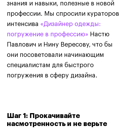
Дизайн интерьера
знания и навыки, полезные в новой
Дизайн одежды
профессии. Мы спросили кураторов
Стайлинг
интенсива
«Дизайнер одежды:
Современная живопись
погружение в профессию»
Настю
UX/UI-дизайн
Павлович и Нину Вересову, что бы
Маркетинг
Все программы
они посоветовали начинающим
специалистам для быстрого
Интенсивы
погружения в сферу дизайна.
Мода
Маркетинг
Контент
Иллюстрация
Шаг 1: Прокачивайте
Диджитал
насмотренность и не верьте
Интерьер