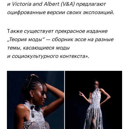
и Victoria and Albert (V&A) предлагают
Коммерческий фотограф
оцифрованные версии своих экспозиций.
Все программы
Т
акже существует прекрасное издание
Для школьников
„Теория моды“ — сборник эссе на разные
Интенсивы
темы, касающиеся моды
Среднесрочные
и социокультурного контекста».
Долгосрочные
Все программы
О школе
Новости
События
Блог