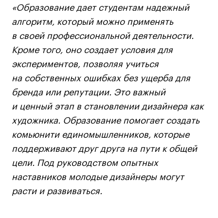
Публичная оферта
«Образование дает студентам надежный
Условия возврата
алгоритм, который можно применять
Кредит на образование с господдержкой
в своей профессиональной деятельности.
Лицензия на осуществление образовательной
Кроме того, оно создает условия для
деятельности АНО ВО «Универсальный
экспериментов, позволяя учиться
Университет»
на собственных ошибках без ущерба для
Карта сайта
бренда или репутации. Это важный
и ценный этап в становлении дизайнера как
художника. Образование помогает создать
© 2026 БВШД
комьюнити единомышленников, которые
поддерживают друг друга на пути к общей
цели. Под руководством опытных
наставников молодые дизайнеры могут
расти и развиваться.