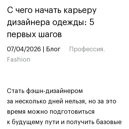
Ювелирный дизайн
С чего начать карьеру
Сценография
дизайнера одежды: 5
Фотография и видео
Промышленный и предметный дизайн
первых шагов
Дизайн и декорирование интерьера
Бизнес и маркетинг
07/04/2026 | Блог
Профессия
,
Подготовительные курсы и творческое
Fashion
развитие
Среднесрочные
ИЗО и Керамика
Ландшафтный дизайн
Стать фэшн-дизайнером
Все программы
за несколько дней нельзя, но за это
время можно подготовиться
Онлайн-программы
к будущему пути и получить базовые