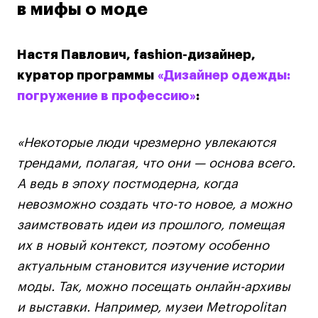
в мифы о моде
Лайфстайл
Навыки предпринимателя и управленца
Настя Павлович, fashion-дизайнер,
Онлайн
куратор программы
«Дизайнер одежды:
Маркетинг и генерация лидов
погружение в профессию»
:
Искусство
Фотография
«Некоторые люди чрезмерно увлекаются
Очно + онлайн
трендами, полагая, что они — основа всего.
Все программы
А ведь в эпоху постмодерна, когда
невозможно создать что-то новое, а можно
Техникум
заимствовать идеи из прошлого, помещая
их в новый контекст, поэтому особенно
Специалист кино- и медиапродакшена
актуальным становится изучение истории
Графический дизайнер
моды. Так, можно посещать онлайн-архивы
Цифровой маркетолог
и выставки. Например, музеи Metropolitan
Технолог-конструктор одежды