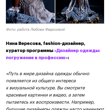
Преподаватели
Лицензии и аккредитации
Для прессы
Ресурсы
Партнеры
Фото: работа Любови Федосовой
Связи с индустрией
Нина Вересова, fashion-дизайнер,
Вакансии
куратор программы
«Дизайнер одежды:
Контакты
погружение в профессию»
:
Поступающим
«Путь в мире дизайна одежды обычно
Условия поступления
появляется из общего интереса
Стоимость обучения
к визуальной культуре. Вы смотрите
Иностранным студентам
красивые картинки и видео, а затем
График учебного года
пытаетесь их воспроизвести. Например,
Вопросы и ответы
будущие дизайнеры одежды часто начинают