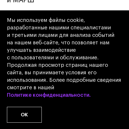
и МАРШ
Мы используем файлы cookie,
05.08.2026
|
Новости
разработанные нашими специалистами
Проекты
и третьими лицами для анализа событий
на нашем веб‑сайте, что позволяет нам
Выпускницы
улучшать взаимодействие
с пользователями и обслуживание.
Британки взяли
Продолжая просмотр страниц нашего
золото
сайта, вы принимаете условия его
«АртМастерс»:
использования. Более подробные сведения
смотрите в нашей
Анастасия Миронова
Политике конфиденциальности.
Политике конфиденциальности.
и София
Поплавская — новые
OK
звезды российской