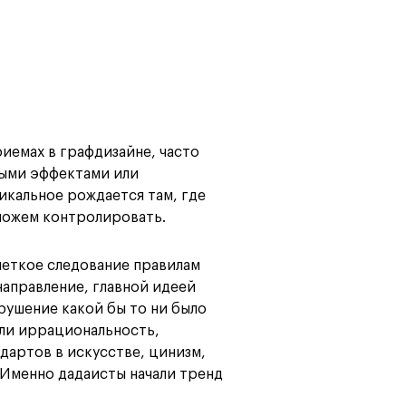
Карта профессий
иемах в графдизайне, часто
ыми эффектами или
никальное рождается там, где
 можем контролировать.
 четкое следование правилам
направление, главной идеей
рушение какой бы то ни было
ли иррациональность,
дартов в искусстве, цинизм,
 Именно дадаисты начали тренд