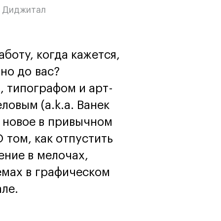
программы
и управленца
,
Диджитал
Онлайн
Маркетинг и
генерация лидов
Искусство
аботу, когда кажется,
Фотография
Очно + онлайн
но до вас?
, типографом и арт-
овым (a.k.a. Ванек
о новое в привычном
 том, как отпустить
ение в мелочах,
емах в графическом
ле.
Дни открытых дверей