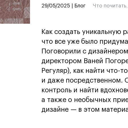
дизайн
29/05/2025 | Блог
Что почитать
Дизайн и декорирование
интерьера
Бизнес и маркетинг
Подготовительные курсы и
Как создать уникальную р
творческое развитие
Среднесрочные
что все уже было придума
ИЗО и Керамика
Поговорили с дизайнером
Ландшафтный дизайн
директором Ваней Погорел
кум
кум
Для школьников
Для школьников
Регуляр), как найти что-т
лист кино- и
Интенсивы
и даже посредственном. О
продакшена
Среднесрочные
ческий дизайнер
Долгосрочные
контроль и найти вдохнов
вой маркетолог
а также о необычных при
лог-конструктор
ы
дизайне — в этом материа
рческий фотограф