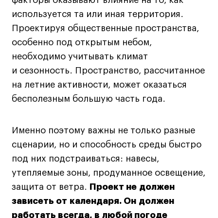
Fashion Summer
используется та или иная территория.
Проект с Microsoft
Проектируя общественные пространства,
особенно под открытым небом,
необходимо учитывать климат
и сезонность. Пространство, рассчитанное
Подобрать программу
на летние активности, может оказаться
бесполезным большую часть года.
Войти в кампус
Именно поэтому важны не только разные
Получить сертификат
сценарии, но и способность среды быстро
под них подстраиваться: навесы,
утепляемые зоны, продуманное освещение,
защита от ветра.
Проект не должен
Дни открытых
Дни открытых
8 495 640 30 92
8 495 640 30 92
зависеть от календаря. Он должен
дверей
дверей
работать всегда, в любой погоде
info@britishdesign.ru
info@britishdesign.ru