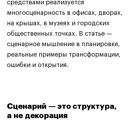
средствами реализуется
Навыки предпринимателя и управленца
многосценарность в офисах, дворах,
Онлайн
на крышах, в музеях и городских
Маркетинг и генерация лидов
общественных точках. В статье —
Искусство
Фотография
сценарное мышление в планировке,
Очно + онлайн
реальные примеры трансформации,
Все программы
ошибки и открытия.
Техникум
Специалист кино- и медиапродакшена
Графический дизайнер
Сценарий — это структура,
Цифровой маркетолог
а не декорация
Технолог-конструктор одежды
Коммерческий фотограф