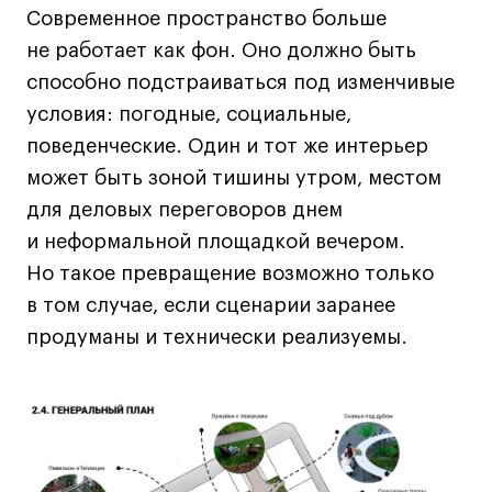
Современное пространство больше
Все программы
не работает как фон. Оно должно быть
способно подстраиваться под изменчивые
Для школьников
условия: погодные, социальные,
Интенсивы
поведенческие. Один и тот же интерьер
Среднесрочные
может быть зоной тишины утром, местом
Долгосрочные
для деловых переговоров днем
Все программы
и неформальной площадкой вечером.
Но такое превращение возможно только
в том случае, если сценарии заранее
О школе
продуманы и технически реализуемы.
Новости
События
Блог
Преподаватели