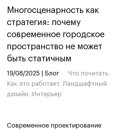
Ювелирный дизайн
Многосценарность как
Сценография
стратегия: почему
Фотография и видео
Промышленный и предметный дизайн
современное городское
Дизайн и декорирование интерьера
пространство не может
Бизнес и маркетинг
быть статичным
Подготовительные курсы и творческое
развитие
Среднесрочные
19/08/2025 | Блог
Что почитать
,
ИЗО и Керамика
Как это работает
,
Ландшафтный
Ландшафтный дизайн
дизайн
,
Интерьер
Все программы
Онлайн-программы
Современное проектирование