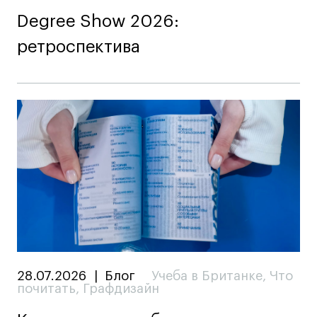
Degree Show 2026:
ретроспектива
28.07.2026
|
Блог
Учеба в Британке
,
Что
почитать
,
Графдизайн