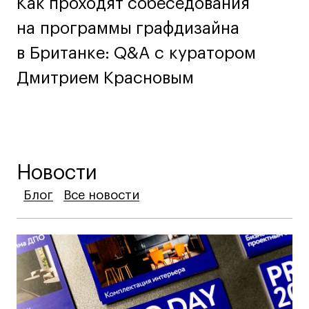
Как проходят собеседования
на программы графдизайна
в Британке: Q&A c куратором
Дмитрием Красновым
Новости
Блог
Блог
Блог
Все новости
Все новости
Все новости