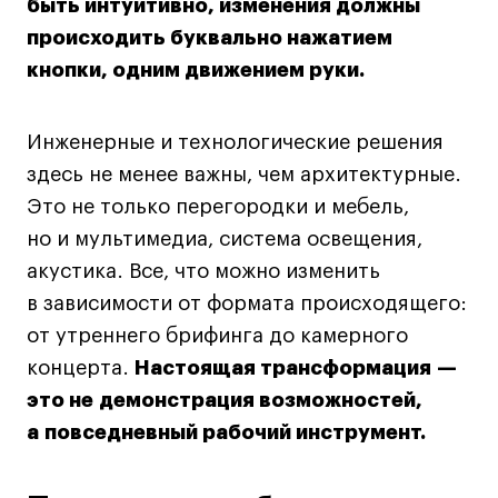
быть интуитивно, изменения должны
Условия возврата
происходить буквально нажатием
Кредит на образование с господдержкой
кнопки, одним движением руки.
Лицензия на осуществление образовательной
деятельности АНО ВО «Универсальный
Университет»
Инженерные и технологические решения
Карта сайта
здесь не менее важны, чем архитектурные.
Это не только перегородки и мебель,
но и мультимедиа, система освещения,
© 2026 БВШД
акустика. Все, что можно изменить
в зависимости от формата происходящего:
от утреннего брифинга до камерного
концерта.
Настоящая трансформация —
это не демонстрация возможностей,
а повседневный рабочий инструмент.