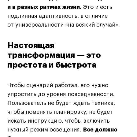
и в разных ритмах жизни.
Это и есть
Адрес на карте
Адрес на карте
События
События
подлинная адаптивность, в отличие
Истории успеха
Истории успеха
от универсальности «на всякий случай».
Работы студентов
Работы студентов
Настоящая
трансформация — это
Universal University
Universal University
EN
EN
простота и быстрота
Чтобы сценарий работал, его нужно
упростить до уровня повседневности.
Пользователь не будет ждать техника,
чтобы поменять планировку, не будет
искать инструкцию, чтобы включить
Политика конфиденциальности
нужный режим освещения.
Все должно
Публичная оферта