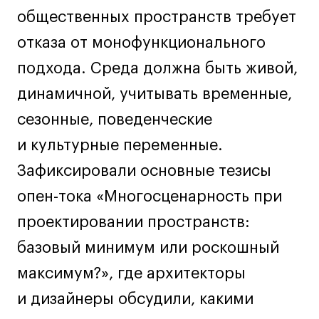
Дизайн интерьера
общественных пространств требует
Дизайн одежды
отказа от монофункционального
Стайлинг
подхода. Среда должна быть живой,
Современная живопись
UX/UI-дизайн
динамичной, учитывать временные,
Маркетинг
сезонные, поведенческие
Все программы
и культурные переменные.
Зафиксировали основные тезисы
Интенсивы
опен-тока «Многосценарность при
Мода
проектировании пространств:
Маркетинг
базовый минимум или роскошный
Контент
максимум?», где архитекторы
Иллюстрация
Интерьер
и дизайнеры обсудили, какими
Лайфстайл