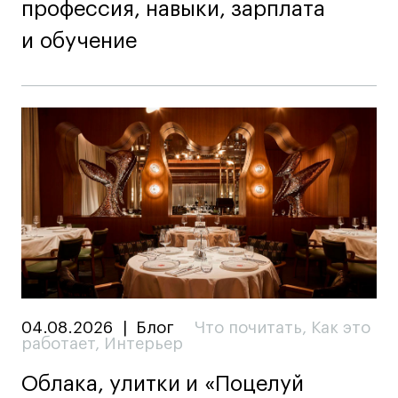
профессия, навыки, зарплата
и обучение
04.08.2026
|
Блог
Что почитать
,
Как это
работает
,
Интерьер
Облака, улитки и «Поцелуй