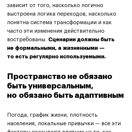
зависит от того, насколько логично
Карьера
выстроена логика переходов, насколько
Ассоциация выпускников
понятна система трансформации и как
Центр карьеры
часто эти изменения действительно
Живые проекты
востребованы.
Сценарии должны быть
Конкурсы
не формальными, а жизненными —
то есть регулярно используемыми.
Участие в выставках
Летние стажировки
Пространство не обязано
быть универсальным,
Проекты студентов
но обязано быть адаптивным
Работы студентов
«Живые» проекты
Погода, график жизни, плотность
Участие в выставках
населения, локальные привычки — все эти
Britanka New Creatives
факторы оказывают влияние на то, как