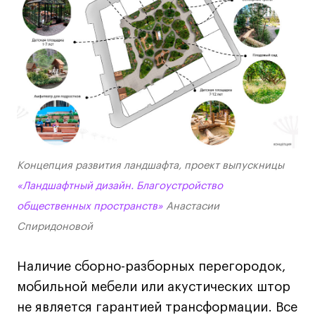
Лицензии и аккредитации
Для прессы
Ресурсы
Партнеры
Связи с индустрией
Вакансии
Контакты
Концепция развития ландшафта, проект выпускницы
Поступающим
«Ландшафтный дизайн. Благоустройство
Условия поступления
общественных пространств»
Анастасии
Стоимость обучения
Спиридоновой
Иностранным студентам
Наличие сборно-разборных перегородок,
График учебного года
мобильной мебели или акустических штор
Вопросы и ответы
не является гарантией трансформации. Все