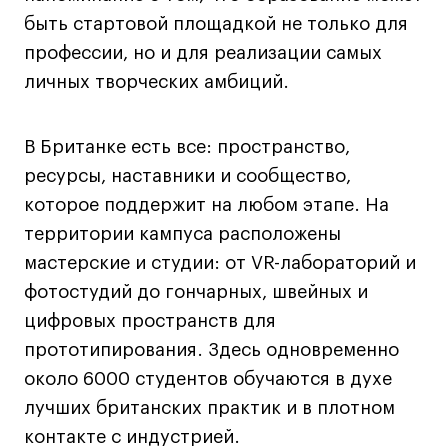
быть стартовой площадкой не только для
Адрес на карте
Адрес на карте
События
События
профессии, но и для реализации самых
Истории успеха
Истории успеха
личных творческих амбиций.
Работы студентов
Работы студентов
В Британке есть все: пространство,
ресурсы, наставники и сообщество,
Universal University
Universal University
EN
EN
которое поддержит на любом этапе. На
территории кампуса расположены
мастерские и студии: от VR-лабораторий и
фотостудий до гончарных, швейных и
цифровых пространств для
прототипирования. Здесь одновременно
около 6000 студентов обучаются в духе
Политика конфиденциальности
лучших британских практик и в плотном
Публичная оферта
контакте с индустрией.