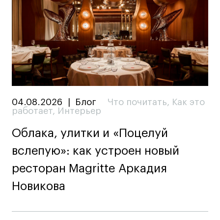
04.08.2026
|
Блог
Что почитать
,
Как это
работает
,
Интерьер
Облака, улитки и «Поцелуй
вслепую»: как устроен новый
ресторан Magritte Аркадия
Новикова