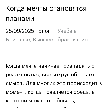
Ювелирный дизайн
Когда мечты становятся
Сценография
планами
Фотография и видео
Промышленный и предметный дизайн
25/09/2025 | Блог
Учеба в
Дизайн и декорирование интерьера
Британке
,
Высшее образование
Бизнес и маркетинг
Подготовительные курсы и творческое
развитие
Среднесрочные
Когда мечта начинает совпадать с
ИЗО и Керамика
реальностью, все вокруг обретает
Ландшафтный дизайн
Все программы
смысл. Для многих это происходит в
момент, когда появляется среда, в
Онлайн-программы
которой можно пробовать,