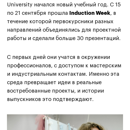
University начался новый учебный год. С 15
Навыки предпринимателя и управленца
по 21 сентября прошла
Induction Week
, в
Онлайн
течение которой первокурсники разных
Маркетинг и генерация лидов
направлений объединялись для проектной
Искусство
работы и сделали больше 30 презентаций.
Фотография
Очно + онлайн
С первых дней они учатся в окружении
Все программы
профессионалов, с доступом к мастерским
и индустриальным контактам. Именно эта
Техникум
среда превращает идеи в реальные
востребованные проекты, и истории
Специалист кино- и медиапродакшена
выпускников это подтверждают.
Графический дизайнер
Цифровой маркетолог
Технолог-конструктор одежды
Коммерческий фотограф