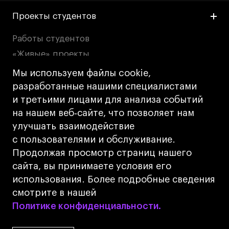
Проекты студентов
Работы студентов
«Живые» проекты
Участие в выставках
Мы используем файлы cookie,
Britanka New Creatives
разработанные нашими специалистами
и третьими лицами для анализа событий
Fashion Summer
на нашем веб‑сайте, что позволяет нам
Проект с Microsoft
улучшать взаимодействие
с пользователями и обслуживание.
Политика конфиденциальности
Продолжая просмотр страниц нашего
Публичная оферта
сайта, вы принимаете условия его
Условия возврата
использования. Более подробные сведения
смотрите в нашей
Кредит на образование с господдержкой
Политике конфиденциальности.
Политике конфиденциальности.
Лицензия на осуществление образовательной
деятельности АНО ВО «Универсальный
Университет»