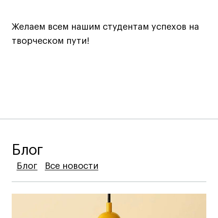
Условия возврата
Кредит на образование с господдержкой
Желаем всем нашим студентам успехов на
Лицензия на осуществление образовательной
творческом пути!
деятельности АНО ВО «Универсальный
Университет»
Карта сайта
© 2026 БВШД
Блог
Блог
Блог
Блог
Все новости
Все новости
Все новости