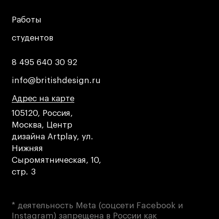
Работы
Работы
студентов
студентов
8 495 640 30 92
8 495 640 30 92
info@britishdesign.ru
info@britishdesign.ru
Адрес на карте
Адрес на карте
Адрес на карте
105120, Россия,
Москва, Центр
дизайна Artplay, ул.
Нижняя
Сыромятническая, 10,
стр. 3
* деятельность Meta (соцсети Facebook и
Instagram) запрещена в России как