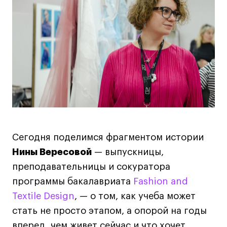
Все программы
Для школьников
Интенсивы
Среднесрочные
Долгосрочные
Все программы
Сегодня поделимся фрагментом истории
О школе
Нины Вересовой
— выпускницы,
Новости
преподавательницы и сокуратора
программы бакалавриата
Fashion and
События
Textile Design
, — о том, как учеба может
Блог
стать не просто этапом, а опорой на годы
Преподаватели
вперед, чем живет сейчас и что хочет