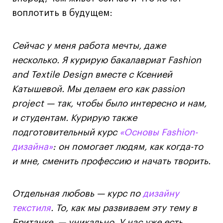
Лицензии и аккредитации
воплотить в будущем:
Для прессы
Ресурсы
Партнеры
Сейчас у меня работа мечты, даже
несколько. Я курирую бакалавриат Fashion
Связи с индустрией
and Textile Design вместе с Ксенией
Вакансии
Катышевой. Мы делаем его как passion
Контакты
project — так, чтобы было интересно и нам,
и студентам. Курирую также
Поступающим
подготовительный курс
«Основы Fashion-
Условия поступления
дизайна»
: он помогает людям, как когда-то
Стоимость обучения
и мне, сменить профессию и начать творить.
Иностранным студентам
График учебного года
Отдельная любовь — курс по
дизайну
Вопросы и ответы
текстиля
. То, как мы развиваем эту тему в
Британке, — уникально. У нас уже есть