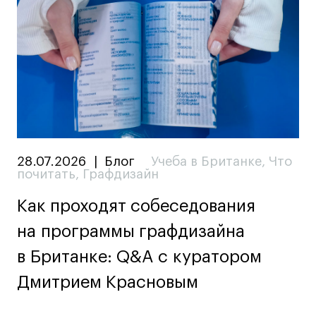
28.07.2026
|
Блог
Учеба в Британке
,
Что
почитать
,
Графдизайн
Как проходят собеседования
на программы графдизайна
в Британке: Q&A c куратором
Дмитрием Красновым