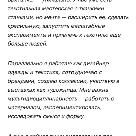
текстильная мастерская с ткацкими
Карьера
станками, но мечта — расширить ее, сделать
Ассоциация выпускников
красильную, запустить масштабные
Центр карьеры
эксперименты и привлечь к текстилю еще
Живые проекты
больше людей.
Конкурсы
Участие в выставках
Параллельно я работаю как дизайнер
Летние стажировки
одежды и текстиля, сотрудничаю с
брендами, создаю коллекции, участвую в
Проекты студентов
выставках как художница. Мне важна
мультидисциплинарность — работать с
Работы студентов
материалом, экспериментировать,
«Живые» проекты
исследовать смысл и форму.
Участие в выставках
Britanka New Creatives