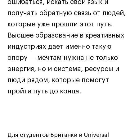
ошибаться, искать свой язык и
Дизайн интерьера
Дизайн одежды
получать обратную связь от людей,
Стайлинг
которые уже прошли этот путь.
Современная живопись
Высшее образование в креативных
UX/UI-дизайн
индустриях дает именно такую
Маркетинг
опору — мечтам нужна не только
Все программы
энергия, но и система, ресурсы и
Интенсивы
люди рядом, которые помогут
пройти путь до конца.
Мода
Маркетинг
Контент
Иллюстрация
Интерьер
Для студентов Британки и Universal
Лайфстайл