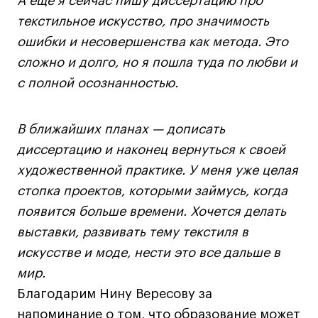
А еще я сейчас пишу диссертацию про
Fashion Summer
текстильное искусство, про значимость
Проект с Microsoft
ошибки и несовершенства как метода. Это
сложно и долго, но я пошла туда по любви и
с полной осознанностью.
Подобрать программу
В ближайших планах — дописать
диссертацию и наконец вернуться к своей
Войти в кампус
художественной практике. У меня уже целая
стопка проектов, которыми займусь, когда
Получить сертификат
появится больше времени. Хочется делать
выставки, развивать тему текстиля в
искусстве и моде, нести это все дальше в
мир.
Дни открытых
Дни открытых
8 495 640 30 92
8 495 640 30 92
Благодарим Нину Вересову за
дверей
дверей
info@britishdesign.ru
info@britishdesign.ru
напоминание о том, что образование может