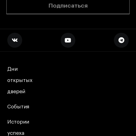
Подписаться
Дни
Дни
открытых
открытых
дверей
дверей
События
События
Истории
Истории
успеха
успеха