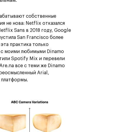
альным.
рабатывают собственные
 не нова: Netflix отказался
tflix Sans в 2018 году, Google
пустила San Francisco более
ы эта практика только
те с моими любимыми Dinamo
тили Spotify Mix и перевели
Are.na все с теми же Dinamo
ереосмысленный Arial,
 платформы.