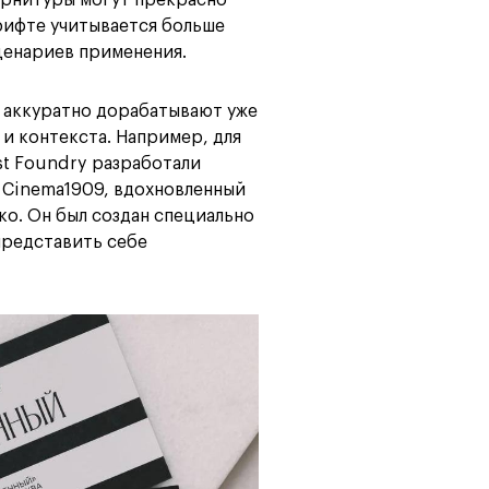
гарнитуры могут прекрасно
рифте учитывается больше
ценариев применения.
а аккуратно дорабатывают уже
 и контекста. Например, для
st Foundry разработали
 Cinema1909, вдохновленный
о. Он был создан специально
представить себе