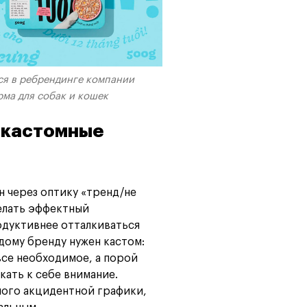
лся в ребрендинге компании
рма для собак и кошек
 кастомные
н через оптику «тренд/не
делать эффектный
дуктивнее отталкиваться
ждому бренду нужен кастом:
все необходимое, а порой
ать к себе внимание.
ного акцидентной графики,