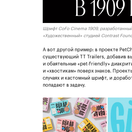
Шрифт CoFo Cinema 1909, разработанный
«Художественный» студией Contrast Foun
А вот другой пример: в проекте PetC
существующий TT Trailers, добавив в
и обаятельные «pet-friendly» диакрит
и «хвостикам» поверх знаков. Проекты
случаях и кастомный шрифт, и дораб
попадают в задачу.