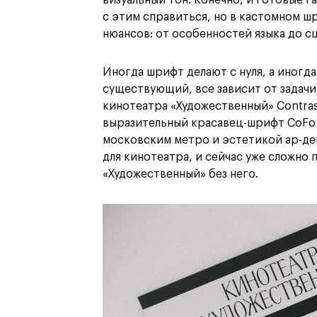
визуальный тон. Конечно, и готовые 
с этим справиться, но в кастомном ш
нюансов: от особенностей языка до с
Иногда шрифт делают с нуля, а иногд
существующий, все зависит от задачи
кинотеатра «Художественный» Contra
выразительный красавец-шрифт CoFo
московским метро и эстетикой ар-дек
для кинотеатра, и сейчас уже сложно 
«Художественный» без него.