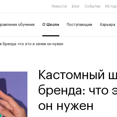
Новости
Блог
События
Истор
равления обучения
О Школе
Поступающим
Карьера
 бренда: что это и зачем он нужен
е образование
е образование
Дополнительное
Дополнительное
образование
образование
тво и дизайн
Коммуникационный и
Кастомный ш
товительные курсы
цифровой дизайн
 и маркетинг
Иллюстрация
Современное искусство
бренда: что 
Мода и стиль
Ювелирный дизайн
ткрытых дверей
ткрытых дверей
ткрытых дверей
Сценография
он нужен
ткрытых дверей
Фотография и видео
 профессий
 профессий
 профессий
Промышленный и предметны
 профессий