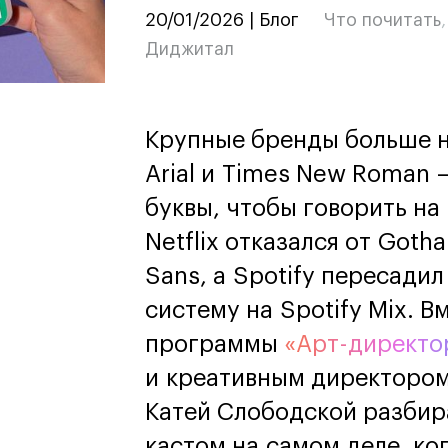
дизайн
20/01/2026 | Блог
Что почитать
Дизайн и декорирование
Диджитал
интерьера
Бизнес и маркетинг
Подготовительные курсы и
творческое развитие
Среднесрочные
Крупные бренды больше н
ИЗО и Керамика
Arial и Times New Roman 
Ландшафтный дизайн
буквы, чтобы говорить на
кум
кум
Для школьников
Для школьников
Netflix отказался от Goth
лист кино- и
Интенсивы
Sans, а Spotify пересади
продакшена
Среднесрочные
ческий дизайнер
Долгосрочные
систему на Spotify Mix. В
вой маркетолог
программы
«Арт-директо
лог-конструктор
ы
и креативным директором
рческий фотограф
Катей Слободской разбира
кастом на самом деле, ко