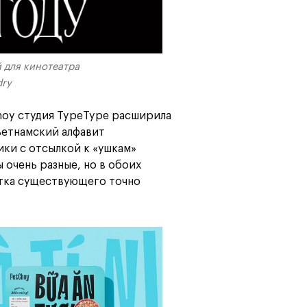
 для кинотеатра
dry
hoy студия TypeType расширила
ьетнамский алфавит
ики с отсылкой к «ушкам»
 очень разные, но в обоих
отка существующего точно