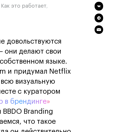
программы
Онлайн
,
Как это работает
,
Маркетинг и
генерация лидов
Искусство
Фотография
Очно + онлайн
е довольствуются
— они делают свои
 собственном языке.
am и придумал Netflix
л всю визуальную
месте с куратором
р в брендинге»
 BBDO Branding
емся, что такое
Дни открытых дверей
гда он действительно