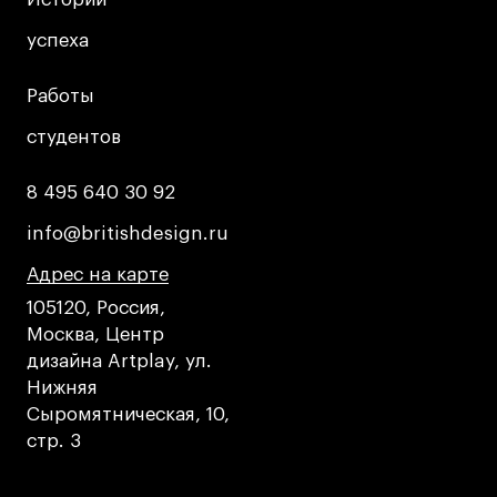
успеха
успеха
Работы
Работы
студентов
студентов
8 495 640 30 92
8 495 640 30 92
info@britishdesign.ru
info@britishdesign.ru
Адрес на карте
Адрес на карте
Адрес на карте
105120, Россия,
Москва, Центр
дизайна Artplay, ул.
Нижняя
Сыромятническая, 10,
стр. 3