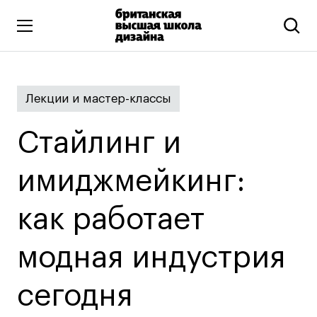
Высшее образование
Лекции и мастер-классы
Искусство и дизайн
Подготовительные курсы
Стайлинг и
Бизнес и маркетинг
Все программы
имиджмейкинг:
как работает
Дополнительное образование
Коммуникационный и цифровой дизайн
модная индустрия
Иллюстрация
сегодня
Современное искусство
Мода и стиль