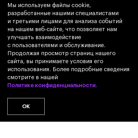
Кредит на образование с господдержкой
Мы используем файлы cookie,
Лицензия на осуществление образовательной
разработанные нашими специалистами
деятельности АНО ВО «Универсальный
и третьими лицами для анализа событий
Университет»
на нашем веб‑сайте, что позволяет нам
Карта сайта
улучшать взаимодействие
с пользователями и обслуживание.
Дизайн
Продолжая просмотр страниц нашего
Разработка
Cetera
сайта, вы принимаете условия его
использования. Более подробные сведения
© 2026 БВШД
смотрите в нашей
Политике конфиденциальности.
Политике конфиденциальности.
OK
www.u.university