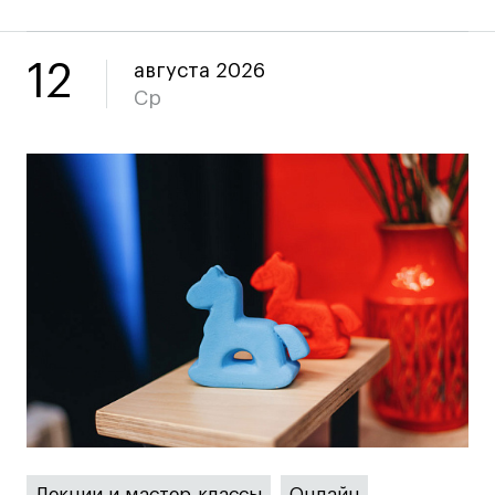
Преподаватели
Лицензии и аккредитации
Для прессы
12
августа 2026
Ср
Ресурсы
Партнеры
Связи с индустрией
Вакансии
Контакты
Поступающим
Условия поступления
Стоимость обучения
Иностранным студентам
График учебного года
Вопросы и ответы
Лекции и мастер-классы
Онлайн