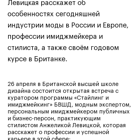
Левицкая расскажет об
Лайфстайл
особенностях сегодняшней
Навыки предпринимателя и управленца
индустрии моды в России и Европе,
Онлайн
профессии имиджмейкера и
Маркетинг и генерация лидов
Искусство
стилиста, а также своём годовом
Фотография
курсе в Британке.
Очно + онлайн
Все программы
26 апреля в Британской высшей школе
дизайна состоится открытая встреча с
Техникум
куратором программы «Стайлинг и
имиджмейкинг» БВШД, модным экспертом,
Специалист кино- и медиапродакшена
персональным имиджмейкером публичных
Графический дизайнер
и бизнес-персон, практикующим
стилистом Анжеликой Левицкой, которая
Цифровой маркетолог
расскажет о профессии и успешной
Технолог-конструктор одежды
карьере в этой сфере: