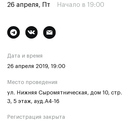
26 апреля, Пт
Начало в 19:00
Ювелирный дизайн
Сценография
Фотография и видео
Дополнительная
Промышленный и предметный дизайн
Дизайн и декорирование интерьера
информация
Бизнес и маркетинг
о
Дата и время
Подготовительные курсы и творческое
мероприятии
развитие
26 апреля 2019, 19:00
Среднесрочные
Место проведения
ИЗО и Керамика
ул. Нижняя Сыромятническая, дом 10, стр.
Ландшафтный дизайн
3, 5 этаж, ауд.А4-16
Все программы
Регистрация закрыта
Онлайн-программы