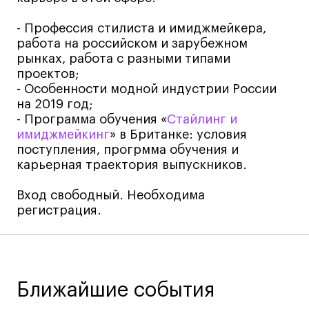
Коммерческий фотограф
- Профессия стилиста и имиджмейкера,
Все программы
работа на российском и зарубежном
рынках, работа с разными типами
проектов;
Для школьников
- Особенности модной индустрии России
на 2019 год;
Интенсивы
- Программа обучения «
Стайлинг и
Среднесрочные
имиджмейкинг
» в Британке: условия
поступления, прогрмма обучения и
Долгосрочные
карьерная траектория выпускников.
Все программы
Вход свободный. Необходима
регистрация.
О школе
Новости
События
Ближайшие события
Блог