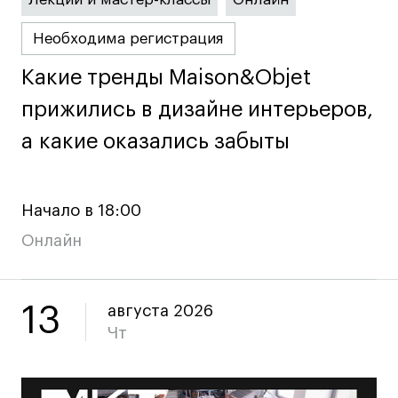
Необходима регистрация
Карьера
Какие тренды Maison&Objet
Какие тренды Maison&Objet
Ассоциация выпускников
прижились в дизайне интерьеров,
прижились в дизайне интерьеров,
Центр карьеры
а какие оказались забыты
а какие оказались забыты
Живые проекты
Конкурсы
Участие в выставках
Начало в 18:00
Летние стажировки
Онлайн
Проекты студентов
13
августа 2026
Работы студентов
Чт
«Живые» проекты
Участие в выставках