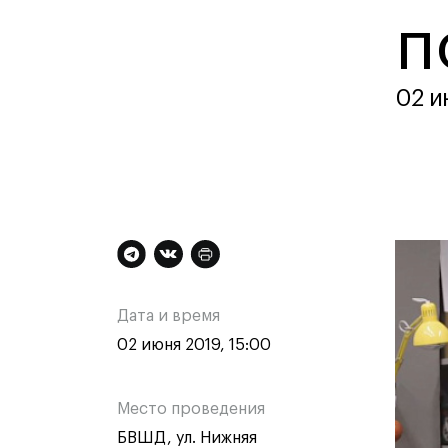
Контакты
п
02 и
Техни
Техни
Дополнительная
Ос
Специа
медиа
информация
ин
Графи
Дата и время
Цифро
о
о
02 июня 2019, 15:00
Техно
одежд
мероприятии
ме
Комме
Место проведения
БВШД, ул. Нижняя