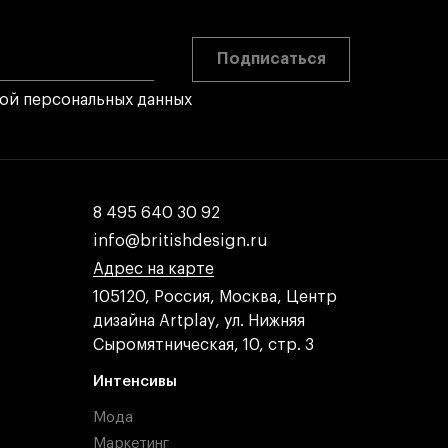
Подписаться
кой персональных данных
8 495 640 30 92
8 495 640 30 92
info@britishdesign.ru
info@britishdesign.ru
Адрес на карте
Адрес на карте
Адрес на карте
105120, Россия, Москва, Центр
дизайна Artplay, ул. Нижняя
Сыромятническая, 10, стр. 3
Интенсивы
Мода
Маркетинг