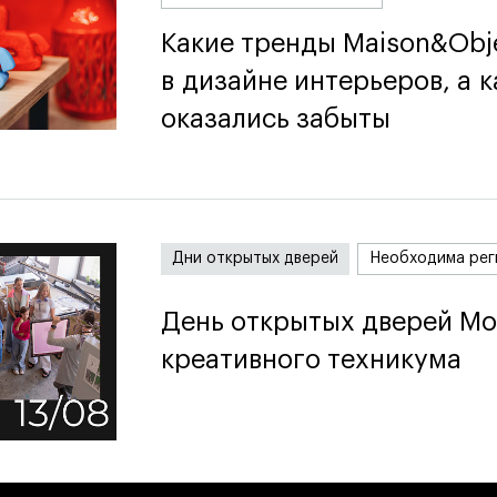
Какие тренды Maison&Obj
Какие тренды Maison&Obj
в дизайне интерьеров, а к
в дизайне интерьеров, а к
оказались забыты
оказались забыты
Дни открытых дверей
Необходима рег
День открытых дверей Мо
День открытых дверей Мо
креативного техникума
креативного техникума