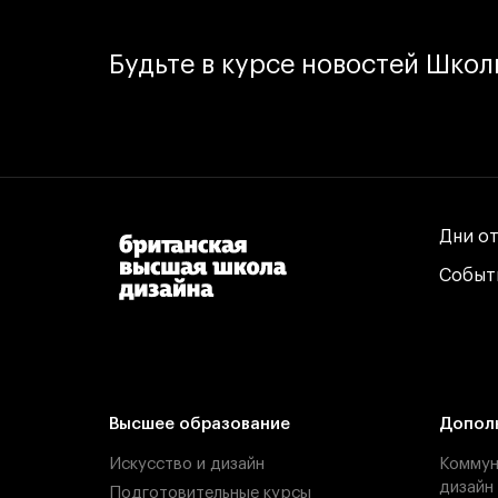
Будьте в курсе новостей Шко
Дни о
Дни о
Событ
Событ
Высшее образование
Допол
Искусство и дизайн
Коммун
дизайн
Подготовительные курсы