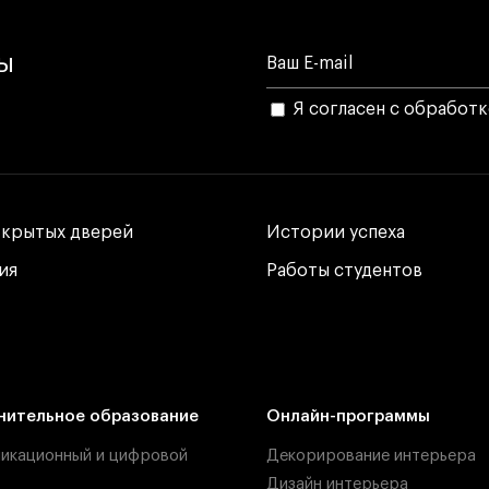
лы
Я согласен с обработ
ткрытых дверей
ткрытых дверей
Истории успеха
Истории успеха
ия
ия
Работы студентов
Работы студентов
нительное образование
Онлайн-программы
икационный и цифровой
Декорирование интерьера
Дизайн интерьера