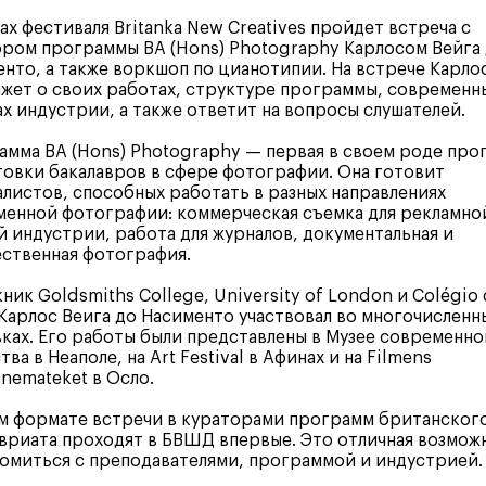
ах фестиваля Britanka New Creatives пройдет встреча с
ром программы BA (Hons) Photography Карлосом Вейга
нто, а также воркшоп по цианотипии. На вcтрече Карло
жет о своих работах, структуре программы, современн
х индустрии, а также ответит на вопросы слушателей.
мма BA (Hons) Photography — первая в своем роде про
овки бакалавров в сфере фотографии. Она готовит
листов, способных работать в разных направлениях
енной фотографии: коммерческая съемка для рекламно
 индустрии, работа для журналов, документальная и
ственная фотография.
ник Goldsmiths College, University of London и Colégio 
 Карлос Веига до Насименто участвовал во многочисленн
ках. Его работы были представлены в Музее современно
тва в Неаполе, на Art Festival в Афинах и на Filmens
nemateket в Осло.
м формате встречи в кураторами программ британског
вриата проходят в БВШД впервые. Это отличная возмож
омиться с преподавателями, программой и индустрией.