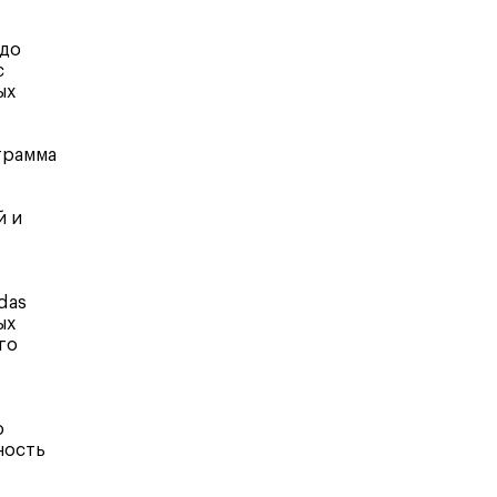
 до
с
ых
грамма
й и
das
ых
го
о
ность