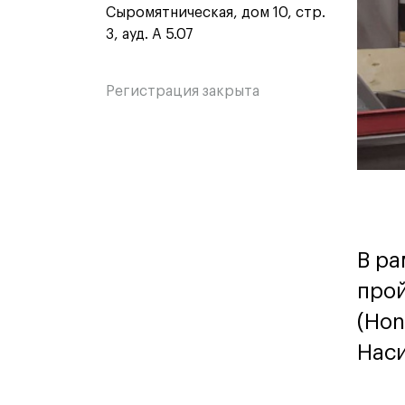
Сыромятническая, дом 10, стр.
3, ауд. A 5.07
Регистрация закрыта
В ра
прой
(Hon
Наси