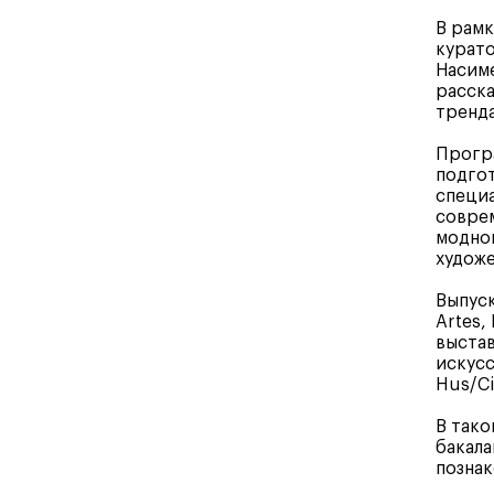
В рамк
курато
Насиме
расска
тренда
Програ
подгот
специа
соврем
модной
художе
Выпуск
Artes,
выстав
искусс
Hus/Ci
В тако
бакала
познак