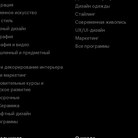
рация
Дизайн одежды
енное искусство
Стайлинг
 стиль
Современная живопись
ный дизайн
UX/UI-дизайн
рафия
Маркетинг
афия и видео
Все программы
ленный и предметный
 и декорирование интерьера
 и маркетинг
овительные курсы и
ское развитие
есрочные
Керамика
фтный дизайн
ограммы