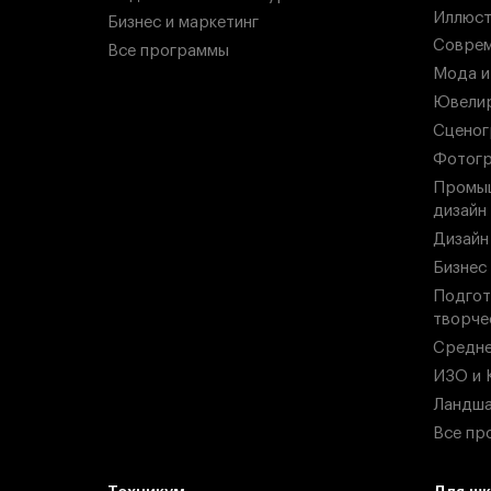
Иллюст
Бизнес и маркетинг
Соврем
Все программы
Мода и
Ювелир
Сценог
Фотогр
Промыш
дизайн
Дизайн
Бизнес
Подгот
творче
Средн
ИЗО и 
Ландша
Все пр