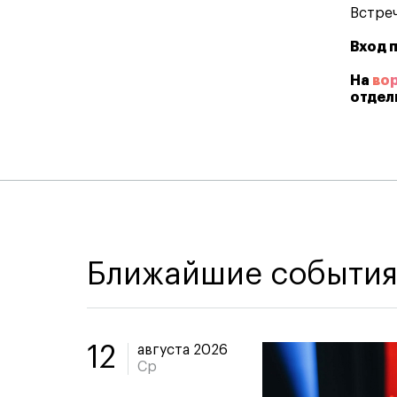
Встреч
Вход 
На
во
отдел
Ближайшие событи
августа 2026
12
Ср