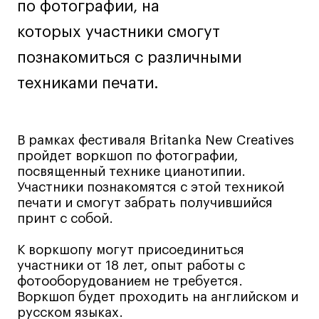
по фотографии, на
Лайфстайл
которых участники смогут
Навыки предпринимателя и управленца
познакомиться с различными
Онлайн
техниками печати.
Маркетинг и генерация лидов
Искусство
Фотография
В рамках фестиваля Britanka New Creatives
Очно + онлайн
пройдет воркшоп по фотографии,
Все программы
посвященный технике цианотипии.
Участники познакомятся с этой техникой
печати и смогут забрать получившийся
Техникум
принт с собой.
Специалист кино- и медиапродакшена
К воркшопу могут присоединиться
участники от 18 лет, опыт работы с
Графический дизайнер
фотооборудованием не требуется.
Цифровой маркетолог
Воркшоп будет проходить на английском и
Технолог-конструктор одежды
русском языках.