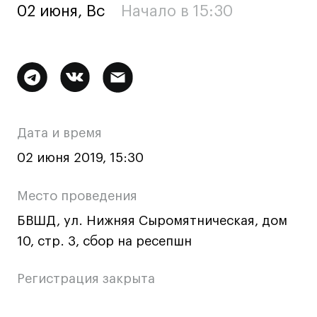
02 июня, Вс
Начало в 15:30
Ювелирный дизайн
Сценография
Фотография и видео
Дополнительная
Промышленный и предметный дизайн
Дизайн и декорирование интерьера
информация
Бизнес и маркетинг
о
Дата и время
Подготовительные курсы и творческое
мероприятии
развитие
02 июня 2019, 15:30
Среднесрочные
Место проведения
ИЗО и Керамика
БВШД, ул. Нижняя Сыромятническая, дом
Ландшафтный дизайн
10, стр. 3, сбор на ресепшн
Все программы
Регистрация закрыта
Онлайн-программы