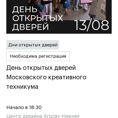
Britanka New Creatives
Fashion Summer
Проект с Microsoft
Дни открытых дверей
Подобрать программу
Необходима регистрация
Войти в кампус
День открытых дверей
День открытых дверей
Московского креативного
Московского креативного
Получить сертификат
техникума
техникума
Начало в 18:30
Центр дизайна Artplay Нижняя
Дни открытых
Дни открытых
8 495 640 30 92
8 495 640 30 92