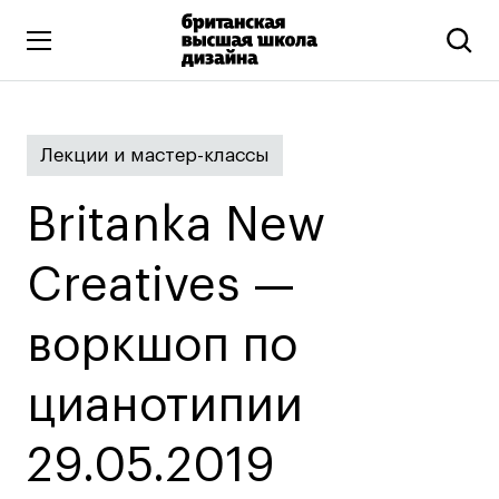
Высшее образование
Лекции и мастер-классы
Искусство и дизайн
Подготовительные курсы
Britanka New
Бизнес и маркетинг
Все программы
Creatives —
воркшоп по
Дополнительное образование
Коммуникационный и цифровой дизайн
цианотипии
Иллюстрация
29.05.2019
Современное искусство
Мода и стиль