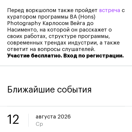
Коммерческий фотограф
Перед воркшопом также пройдет
встреча
с
Все программы
куратором программы BA (Hons)
Photography Карлосом Вейга до
Насименто, на которой он расскажет о
Для школьников
своих работах, структуре программы,
современных трендах индустрии, а также
Интенсивы
ответит на вопросы слушателей.
Участие бесплатно. Вход по регистрации.
Среднесрочные
Долгосрочные
Все программы
Ближайшие события
О школе
Новости
События
12
августа 2026
Блог
Ср