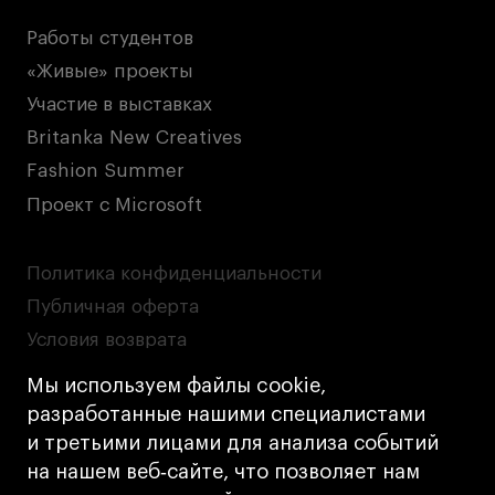
Работы студентов
«Живые» проекты
Участие в выставках
Britanka New Creatives
Fashion Summer
Проект с Microsoft
Политика конфиденциальности
Публичная оферта
Условия возврата
Кредит на образование с господдержкой
Мы используем файлы cookie,
Лицензия на осуществление образовательной
разработанные нашими специалистами
деятельности АНО ВО «Универсальный
и третьими лицами для анализа событий
Университет»
на нашем веб‑сайте, что позволяет нам
Карта сайта