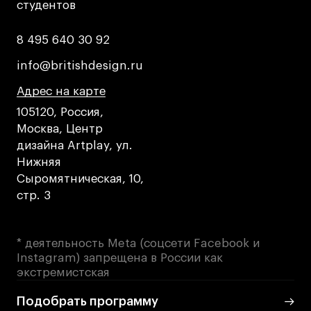
студентов
студентов
8 495 640 30 92
8 495 640 30 92
info@britishdesign.ru
info@britishdesign.ru
Адрес на карте
Адрес на карте
Адрес на карте
105120, Россия,
Москва, Центр
дизайна Artplay, ул.
Нижняя
Сыромятническая, 10,
стр. 3
* деятельность Meta (соцсети Facebook и
Instagram) запрещена в России как
экстремистская
Подобрать программу