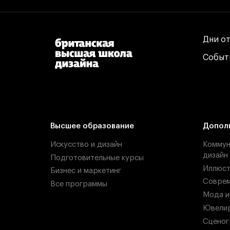
Дни о
Дни о
Событ
Событ
Высшее образование
Допол
Искусство и дизайн
Коммун
дизайн
Подготовительные курсы
Иллюст
Бизнес и маркетинг
Соврем
Все программы
Мода и
Ювелир
Сценог