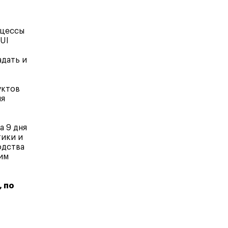
оцессы
UI
адать и
уктов
ия
а 9 дня
тики и
одства
им
, по