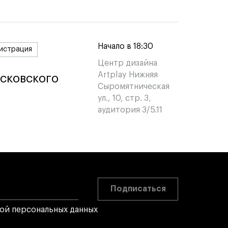
Начало в 18:30
истрация
Центр дизайна
Artplay Нижняя
сковского
сковского
Сыромятническая
ул., 10, стр. 3,
аудитория 3/5.11
Подписаться
кой персональных данных