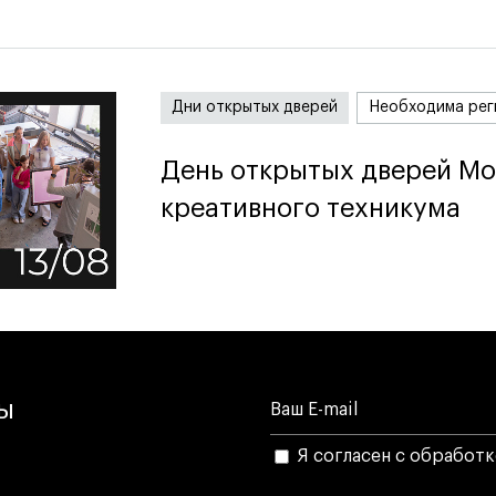
Дни открытых дверей
Необходима рег
День открытых дверей Мо
День открытых дверей Мо
креативного техникума
креативного техникума
лы
Я согласен с обработ