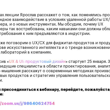
ах лекции Ярослав расскажет о том, как поменялись пр
ндное взаимодействие в условиях удаленной работы UX/
ера, и о новых инструментах. Мы обсудим, почему UX
еры так востребованы, каким навыками они должны обл
требования к ним предъявляются в индустрии.
же поговорим о UX/CX для фиджитал-продуктов и прод
ове искусственного интеллекта и о тренде возникновен
лабораторий в компаниях.
сив «
UX & UI: продуктовый дизайн
» стартует 25 января. З
ведущие специалисты в области проектирования, анали
-мышления расскажут о современных методиках произв
ых продуктов и стратегиях управления пользовательск
м.
 присоединиться к вебинару, перейдите, пожалуйста
е:
://zoom.us/j/98640624754