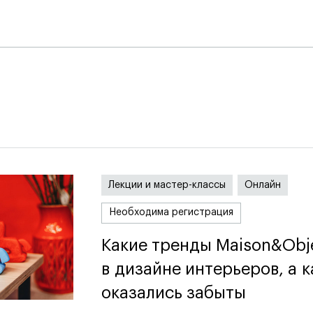
я
Лекции и мастер-классы
Онлайн
Необходима регистрация
Какие тренды Maison&Obj
Какие тренды Maison&Obj
в дизайне интерьеров, а к
в дизайне интерьеров, а к
оказались забыты
оказались забыты