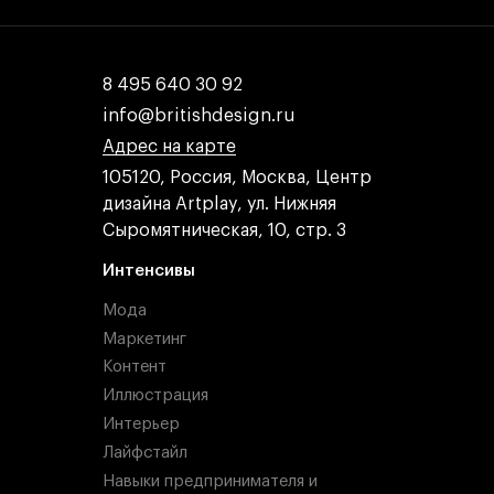
8 495 640 30 92
8 495 640 30 92
info@britishdesign.ru
info@britishdesign.ru
Адрес на карте
Адрес на карте
Адрес на карте
105120, Россия, Москва, Центр
дизайна Artplay, ул. Нижняя
Сыромятническая, 10, стр. 3
Интенсивы
Мода
Маркетинг
Контент
Иллюстрация
Интерьер
Лайфстайл
Навыки предпринимателя и