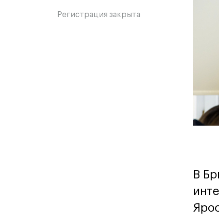
мероприятии
ме
Регистрация закрыта
В Бр
инте
Ярос