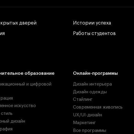
ткрытых дверей
ткрытых дверей
Истории успеха
Истории успеха
ия
ия
Работы студентов
Работы студентов
нительное образование
Онлайн-программы
икационный и цифровой
Дизайн интерьера
Дизайн одежды
рация
Стайлинг
енное искусство
Современная живопись
 стиль
UX/UI-дизайн
ный дизайн
Маркетинг
рафия
Все программы