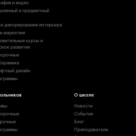
афия и видео
ленный и предметный
 и декорирование интерьера
 и маркетинг
овительные курсы и
ское развитие
есрочные
Керамика
фтный дизайн
ограммы
ольников
О школе
ивы
Новости
есрочные
События
рочные
Блог
ограммы
Преподаватели