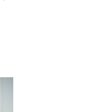
программы
Онлайн
Маркетинг и
генерация лидов
Искусство
Фотография
Очно + онлайн
Дни открытых дверей