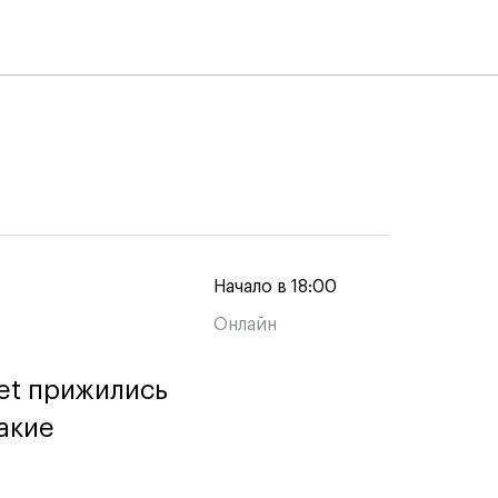
Начало в 18:00
Онлайн
et прижились
et прижились
акие
акие