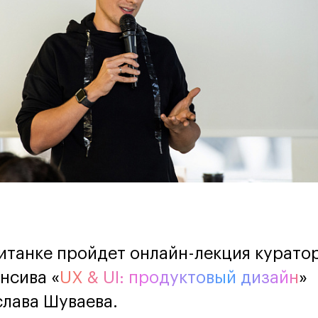
роприятии
итанке пройдет онлайн-лекция курато
нсива «
UX & UI: продуктовый дизайн
»
лава Шуваева.