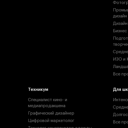
Фотогр
Промыш
дизайн
Дизайн
Бизнес
Подгот
творче
Средн
ИЗО и 
Ландша
Все пр
Техникум
Для шк
Специалист кино- и
Интенс
медиапродакшена
Средн
Графический дизайнер
Долгос
Цифровой маркетолог
Все пр