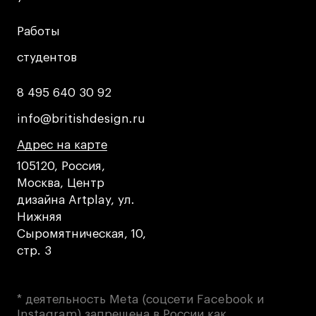
Публичная оферта
Условия возврата
Работы
Работы
Кредит на образование с господдержкой
студентов
студентов
Лицензия на осуществление образовательной
деятельности АНО ВО «Универсальный
8 495 640 30 92
8 495 640 30 92
Университет»
Карта сайта
info@britishdesign.ru
info@britishdesign.ru
Адрес на карте
Адрес на карте
Адрес на карте
105120, Россия,
© 2026 БВШД
Москва, Центр
дизайна Artplay, ул.
Нижняя
Сыромятническая, 10,
стр. 3
* деятельность Meta (соцсети Facebook и
Instagram) запрещена в России как