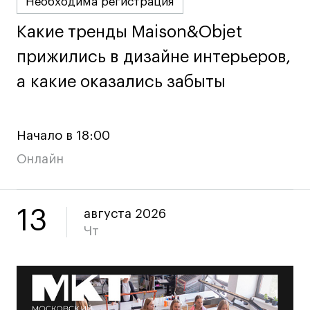
Преподаватели
Необходима регистрация
Лицензии и аккредитации
Какие тренды Maison&Objet
Какие тренды Maison&Objet
Для прессы
прижились в дизайне интерьеров,
прижились в дизайне интерьеров,
Ресурсы
а какие оказались забыты
а какие оказались забыты
Партнеры
Связи с индустрией
Вакансии
Начало в 18:00
Контакты
Онлайн
Поступающим
13
августа 2026
Условия поступления
Чт
Стоимость обучения
Иностранным студентам
График учебного года
Вопросы и ответы