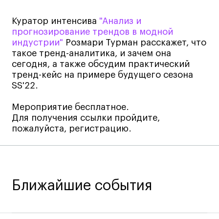
Лайфстайл
Куратор интенсива
"Анализ и
Навыки предпринимателя и управленца
прогнозирование трендов в модной
Онлайн
индустрии"
Розмари Турман расскажет, что
такое тренд-аналитика, и зачем она
Маркетинг и генерация лидов
сегодня, а также обсудим практический
Искусство
тренд-кейс на примере будущего сезона
SS'22.
Фотография
Очно + онлайн
Мероприятие бесплатное.
Все программы
Для получения ссылки пройдите,
пожалуйста, регистрацию.
Техникум
Специалист кино- и медиапродакшена
Ближайшие события
Графический дизайнер
Цифровой маркетолог
Технолог-конструктор одежды