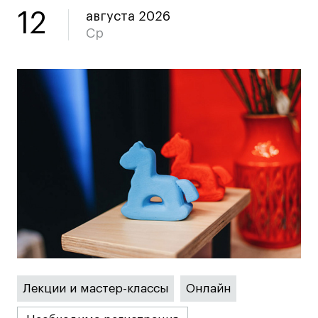
Коммерческий фотограф
12
августа 2026
Ср
Все программы
Для школьников
Интенсивы
Среднесрочные
Долгосрочные
Все программы
О школе
Новости
События
Лекции и мастер-классы
Онлайн
Блог