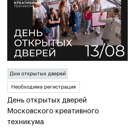
Карьера
Ассоциация выпускников
Центр карьеры
Живые проекты
Конкурсы
Участие в выставках
Дни открытых дверей
Летние стажировки
Необходима регистрация
Проекты студентов
День открытых дверей
День открытых дверей
Работы студентов
Московского креативного
Московского креативного
«Живые» проекты
техникума
техникума
Участие в выставках