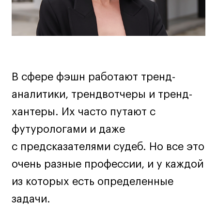
Дизайн интерьера
Дизайн одежды
Стайлинг
Современная живопись
UX/UI-дизайн
Маркетинг
В сфере фэшн работают тренд-
Все программы
аналитики, трендвотчеры и тренд-
хантеры. Их часто путают с
Интенсивы
футурологами и даже
Мода
с предсказателями судеб. Но все это
Маркетинг
очень разные профессии, и у каждой
Контент
из которых есть определенные
Иллюстрация
задачи.
Диджитал
Интерьер