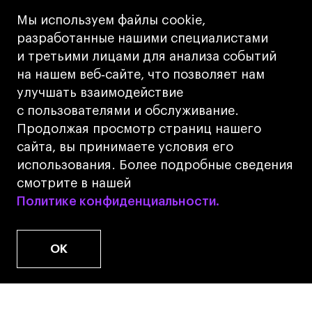
Кредит на образование с господдержкой
Мы используем файлы cookie,
Лицензия на осуществление образовательной
разработанные нашими специалистами
деятельности АНО ВО «Универсальный
и третьими лицами для анализа событий
Университет»
на нашем веб‑сайте, что позволяет нам
Карта сайта
улучшать взаимодействие
с пользователями и обслуживание.
Дизайн
Продолжая просмотр страниц нашего
Разработка
Cetera
сайта, вы принимаете условия его
использования. Более подробные сведения
© 2026 БВШД
смотрите в нашей
Политике конфиденциальности.
Политике конфиденциальности.
OK
www.u.university