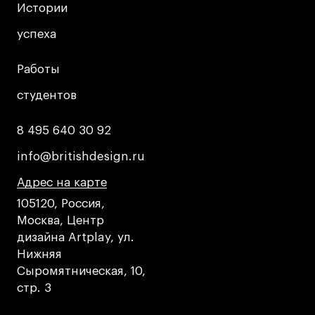
Истории
Истории
успеха
успеха
Работы
Работы
студентов
студентов
8 495 640 30 92
8 495 640 30 92
info@britishdesign.ru
info@britishdesign.ru
Адрес на карте
Адрес на карте
Адрес на карте
105120, Россия,
Москва, Центр
дизайна Artplay, ул.
Нижняя
Сыромятническая, 10,
стр. 3