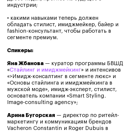
индустрии;
Коммерческий фотограф
Все программы
•
какими навыками теперь должен
обладать стилист, имиджмейкер, байер и
fashion-консультант, чтобы работать в
Для школьников
сегменте премиум.
Интенсивы
Спикеры:
Среднесрочные
Яна Жбанова
— куратор программы БВШД
Долгосрочные
«
Стайлинг и имиджмейкинг
» и интенсивов
Все программы
«>Имидж-консалтинг в сегменте люкс» и
«Основы стайлинга и имиджмейкинга в
мужской моде», имидж-эксперт, стилист,
О школе
основатель компании «Smart Styling.
Image-consulting agency»;
Новости
События
Арина Бугорская
— директор по ритейл-
маркетингу и коммуникациям брендов
Блог
Vacheron Constantin и Roger Dubuis в