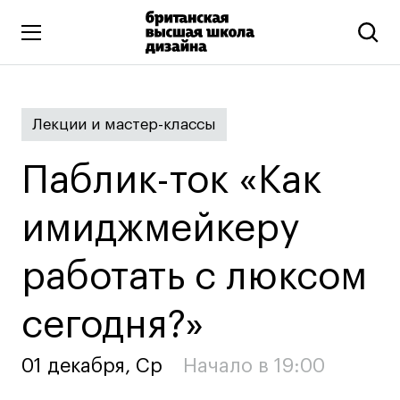
Высшее образование
Лекции и мастер-классы
Искусство и дизайн
Подготовительные курсы
Паблик-ток «Как
Бизнес и маркетинг
Все программы
имиджмейкеру
работать с люксом
Дополнительное образование
Коммуникационный и цифровой дизайн
сегодня?»
Иллюстрация
Современное искусство
01 декабря, Ср
Начало в 19:00
Мода и стиль