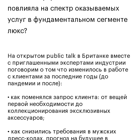
повлияла на спектр оказываемых
Лайфстайл
Навыки предпринимателя и управленца
услуг в фундаментальном сегменте
Онлайн
люкс?
Маркетинг и генерация лидов
Искусство
Фотография
На открытом public talk в Британке вместе
с приглашенными экспертами индустрии
Очно + онлайн
поговорим о том что изменилось в работе
Все программы
с клиентами за последние годы (до
пандемии и после):
Техникум
•
как поменялся запрос клиента: от вещей
первой необходимости до
Специалист кино- и медиапродакшена
коллекционирования эксклюзивных
аксессуаров;
Графический дизайнер
Цифровой маркетолог
•
как снизились требования в мужских
Технолог-конструктор одежды
дресс-кодах, прогноз на будущее в