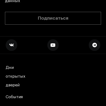
данных
Подписаться
Дни
Дни
открытых
открытых
дверей
дверей
События
События