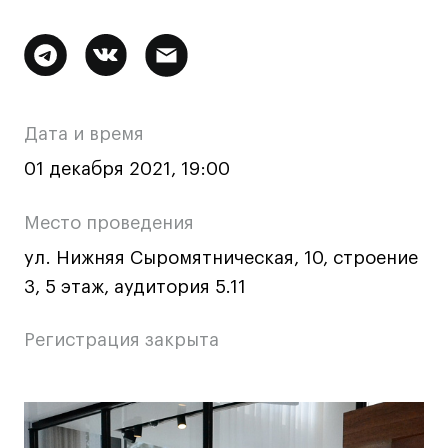
Ювелирный дизайн
Сценография
Дополнительная
Фотография и видео
информация
Промышленный и предметный дизайн
о
Дата и время
Дизайн и декорирование интерьера
мероприятии
Бизнес и маркетинг
01 декабря 2021, 19:00
Подготовительные курсы и творческое
развитие
Место проведения
Среднесрочные
ул. Нижняя Сыромятническая, 10, строение
ИЗО и Керамика
3, 5 этаж, аудитория 5.11
Ландшафтный дизайн
Регистрация закрыта
Все программы
Онлайн-программы
Основная