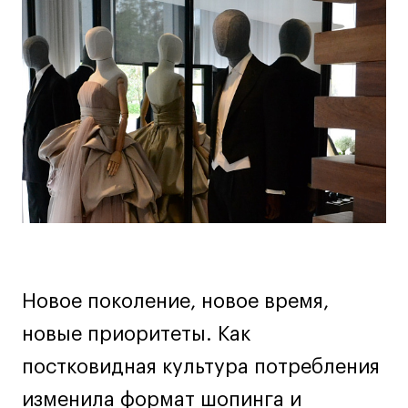
информация
Дизайн интерьера
Дизайн одежды
о
Стайлинг
мероприятии
Современная живопись
UX/UI-дизайн
Маркетинг
Все программы
Интенсивы
Мода
Маркетинг
Новое поколение, новое время,
Контент
новые приоритеты. Как
Иллюстрация
постковидная культура потребления
Диджитал
изменила формат шопинга и
Интерьер