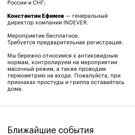
Преподаватели
России и СНГ;
Лицензии и аккредитации
Константин Ефимов
— генеральный
Для прессы
директор компании INDEVER.
Ресурсы
Мероприятие бесплатное.
Партнеры
Требуется предварительная регистрация.
Связи с индустрией
Вакансии
Мы бережно относимся к антиковидным
нормам, контролируем на мероприятии
Контакты
масочный режим, а также проводим
термометрию на входе. Пожалуйста, при
признаках простуды и гриппа оставайтесь
Поступающим
дома.
Условия поступления
Стоимость обучения
Иностранным студентам
График учебного года
Ближайшие события
Вопросы и ответы