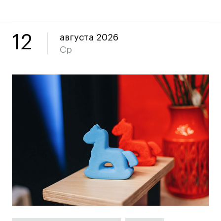
Карьера
12
августа 2026
Ср
Ассоциация выпускников
Центр карьеры
Живые проекты
Конкурсы
Участие в выставках
Летние стажировки
Проекты студентов
Работы студентов
«Живые» проекты
Участие в выставках