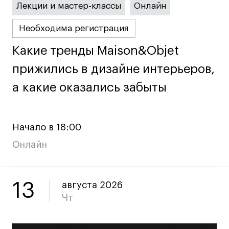
Britanka New Creatives
Лекции и мастер-классы
Онлайн
Fashion Summer
Необходима регистрация
Проект с Microsoft
Какие тренды Maison&Objet
Какие тренды Maison&Objet
прижились в дизайне интерьеров,
прижились в дизайне интерьеров,
а какие оказались забыты
а какие оказались забыты
Подобрать программу
Войти в кампус
Начало в 18:00
Онлайн
Получить сертификат
13
августа 2026
Чт
Дни открытых
Дни открытых
8 495 640 30 92
8 495 640 30 92