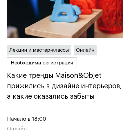
Карьера
Ассоциация выпускников
Центр карьеры
Живые проекты
Лекции и мастер-классы
Онлайн
Конкурсы
Необходима регистрация
Участие в выставках
Летние стажировки
Какие тренды Maison&Objet
Какие тренды Maison&Objet
прижились в дизайне интерьеров,
прижились в дизайне интерьеров,
Проекты студентов
а какие оказались забыты
а какие оказались забыты
Работы студентов
«Живые» проекты
Начало в 18:00
Участие в выставках
Онлайн