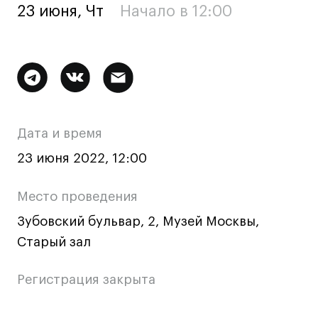
23 июня, Чт
Начало в 12:00
Ювелирный дизайн
Сценография
Фотография и видео
Дополнительная
Промышленный и предметный дизайн
Дизайн и декорирование интерьера
информация
Бизнес и маркетинг
о
Дата и время
Подготовительные курсы и творческое
мероприятии
развитие
23 июня 2022, 12:00
Среднесрочные
Место проведения
ИЗО и Керамика
Зубовский бульвар, 2, Музей Москвы,
Ландшафтный дизайн
Старый зал
Все программы
Регистрация закрыта
Онлайн-программы