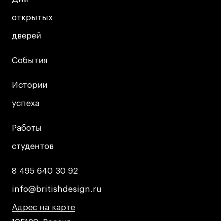
открытых
открытых
дверей
дверей
События
События
Истории
Истории
успеха
успеха
Работы
Работы
студентов
студентов
8 495 640 30 92
8 495 640 30 92
info@britishdesign.ru
info@britishdesign.ru
Адрес на карте
Адрес на карте
Адрес на карте