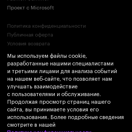
Проект с Microsoft
Политика конфиденциальности
Публичная оферта
Условия возврата
Кредит на образование с господдержкой
Мы используем файлы cookie,
Лицензия на осуществление образовательной
разработанные нашими специалистами
деятельности АНО ВО «Универсальный
и третьими лицами для анализа событий
Университет»
на нашем веб‑сайте, что позволяет нам
Карта сайта
улучшать взаимодействие
с пользователями и обслуживание.
Дизайн
Продолжая просмотр страниц нашего
Разработка
Cetera
сайта, вы принимаете условия его
использования. Более подробные сведения
© 2026 БВШД
смотрите в нашей