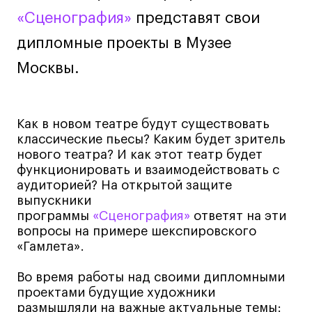
«Сценография»
представят свои
Лайфстайл
Навыки предпринимателя и управленца
дипломные проекты в Музее
Онлайн
Москвы.
Маркетинг и генерация лидов
Искусство
Фотография
Как в новом театре будут существовать
классические пьесы? Каким будет зритель
Очно + онлайн
нового театра? И как этот театр будет
Все программы
функционировать и взаимодействовать с
аудиторией? На открытой защите
выпускники
Техникум
программы
«Сценография»
ответят на эти
вопросы на примере шекспировского
Специалист кино- и медиапродакшена
«Гамлета».
Графический дизайнер
Во время работы над своими дипломными
Цифровой маркетолог
проектами будущие художники
Технолог-конструктор одежды
размышляли на важные актуальные темы: