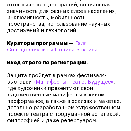
экологичность декораций, социальная
Коммерческий фотограф
значимость для разных слоев населения,
Все программы
инклюзивность, мобильность
пространства, использование научных
достижений и технологий.
Для школьников
Кураторы программы
—
Галя
Интенсивы
Солодовникова и Полина Бахтина
Среднесрочные
Вход строго по регистрации.
Долгосрочные
Все программы
Защита пройдет в рамках фестиваля-
выставки
«Манифесты. Театр. Будущее»
,
где художники презентуют свои
О школе
художественные манифесты в живом
перформансе, а также в эскизах и макетах,
Новости
детально разработанном художественном
События
проекте театра с продуманной эстетикой,
философией и даже репертуаром.
Блог