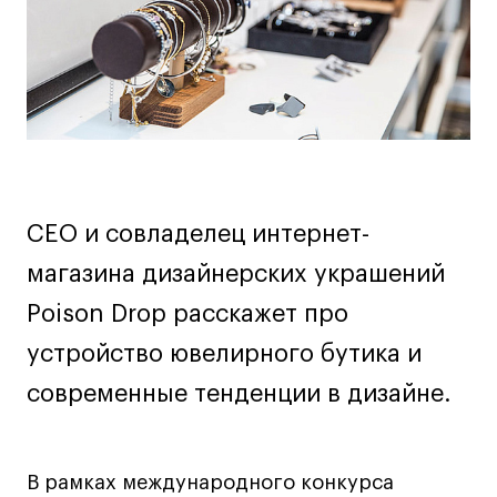
Дизайн интерьера
Дизайн одежды
Стайлинг
Современная живопись
UX/UI-дизайн
Маркетинг
Все программы
CEO и совладелец интернет-
магазина дизайнерских украшений
Интенсивы
Poison Drop расскажет про
Мода
устройство ювелирного бутика и
Маркетинг
современные тенденции в дизайне.
Контент
Иллюстрация
Интерьер
В рамках международного конкурса
Лайфстайл