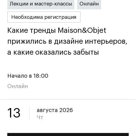
Лицензии и аккредитации
Лекции и мастер-классы
Онлайн
Для прессы
Необходима регистрация
Ресурсы
Партнеры
Какие тренды Maison&Objet
Какие тренды Maison&Objet
Связи с индустрией
прижились в дизайне интерьеров,
прижились в дизайне интерьеров,
Вакансии
а какие оказались забыты
а какие оказались забыты
Контакты
Поступающим
Начало в 18:00
Онлайн
Условия поступления
Стоимость обучения
Иностранным студентам
13
августа 2026
График учебного года
Чт
Вопросы и ответы