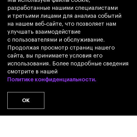
Мы используем файлы cookie,
Лицензия на осуществление образовательной
разработанные нашими специалистами
деятельности АНО ВО «Универсальный
и третьими лицами для анализа событий
Университет»
на нашем веб‑сайте, что позволяет нам
Карта сайта
улучшать взаимодействие
с пользователями и обслуживание.
Дизайн
Продолжая просмотр страниц нашего
Разработка
Cetera
сайта, вы принимаете условия его
использования. Более подробные сведения
© 2026 БВШД
смотрите в нашей
Политике конфиденциальности.
Политике конфиденциальности.
OK
www.u.university