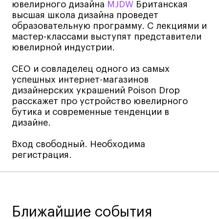
ювелирного дизайна
MJDW
Британская
Навыки предпринимателя и управленца
высшая школа дизайна проведет
образовательную программу. С лекциями и
Онлайн
мастер-классами выступят представители
Маркетинг и генерация лидов
ювелирной индустрии.
Искусство
CEO и совладелец одного из самых
Фотография
успешных интернет-магазинов
Очно + онлайн
дизайнерских украшений Poison Drop
расскажет про устройство ювелирного
Все программы
бутика и современные тенденции в
дизайне.
Техникум
Вход свободный. Необходима
регистрация.
Специалист кино- и медиапродакшена
Графический дизайнер
Цифровой маркетолог
Технолог-конструктор одежды
Ближайшие события
Коммерческий фотограф