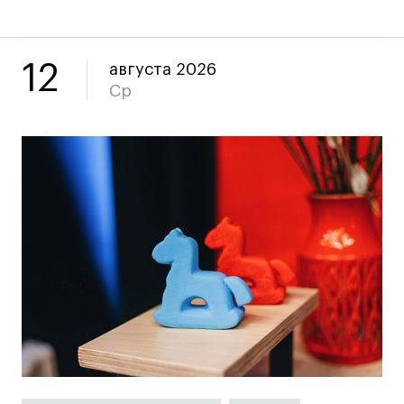
Все программы
12
августа 2026
Для школьников
Ср
Интенсивы
Среднесрочные
Долгосрочные
Все программы
О школе
Новости
События
Блог
Преподаватели