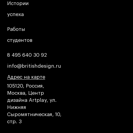
Условия возврата
Истории
Истории
Кредит на образование с господдержкой
успеха
успеха
Лицензия на осуществление образовательной
деятельности АНО ВО «Универсальный
Работы
Работы
Университет»
студентов
студентов
Карта сайта
8 495 640 30 92
8 495 640 30 92
info@britishdesign.ru
info@britishdesign.ru
© 2026 БВШД
Адрес на карте
Адрес на карте
Адрес на карте
105120, Россия,
Москва, Центр
дизайна Artplay, ул.
Нижняя
Сыромятническая, 10,
стр. 3