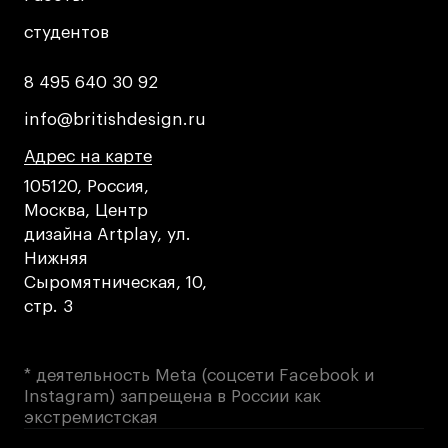
студентов
студентов
8 495 640 30 92
8 495 640 30 92
info@britishdesign.ru
info@britishdesign.ru
Адрес на карте
Адрес на карте
Адрес на карте
105120, Россия,
Москва, Центр
дизайна Artplay, ул.
Нижняя
Сыромятническая, 10,
стр. 3
* деятельность Meta (соцсети Facebook и
Instagram) запрещена в России как
экстремистская