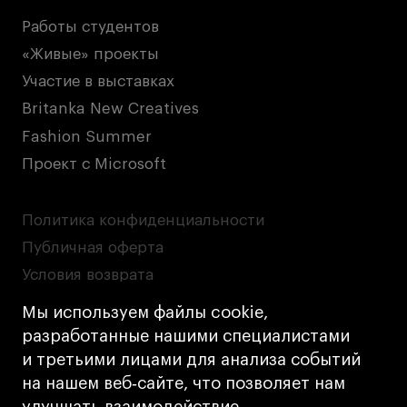
Работы студентов
«Живые» проекты
Участие в выставках
Britanka New Creatives
Fashion Summer
Проект с Microsoft
Политика конфиденциальности
Публичная оферта
Условия возврата
Кредит на образование с господдержкой
Мы используем файлы cookie,
Лицензия на осуществление образовательной
разработанные нашими специалистами
деятельности АНО ВО «Универсальный
и третьими лицами для анализа событий
Университет»
на нашем веб‑сайте, что позволяет нам
Карта сайта