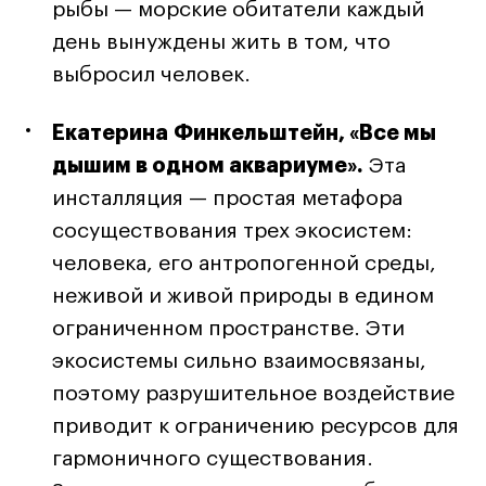
Fashion Summer
рыбы — морские обитатели каждый
Проект с Microsoft
день вынуждены жить в том, что
выбросил человек.
Екатерина Финкельштейн, «Все мы
Подобрать программу
дышим в одном аквариуме».
Эта
инсталляция — простая метафора
Войти в кампус
сосуществования трех экосистем:
человека, его антропогенной среды,
неживой и живой природы в едином
Получить сертификат
ограниченном пространстве. Эти
экосистемы сильно взаимосвязаны,
поэтому разрушительное воздействие
приводит к ограничению ресурсов для
Дни открытых
Дни открытых
8 495 640 30 92
8 495 640 30 92
гармоничного существования.
дверей
дверей
info@britishdesign.ru
info@britishdesign.ru