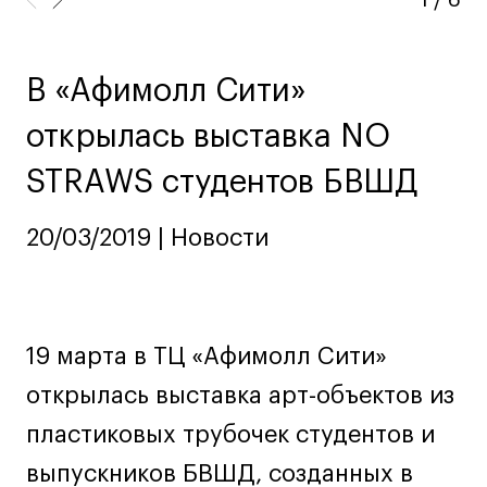
Ювелирный дизайн
Сценография
Фотография и видео
В «Афимолл Сити»
Промышленный и предметный дизайн
открылась выставка NO
Дизайн и декорирование интерьера
STRAWS студентов БВШД
Бизнес и маркетинг
Подготовительные курсы и творческое
20/03/2019 | Новости
развитие
Среднесрочные
ИЗО и Керамика
Ландшафтный дизайн
19 марта в ТЦ «Афимолл Сити»
Все программы
открылась выставка арт-объектов из
пластиковых трубочек студентов и
Онлайн-программы
выпускников БВШД, созданных в