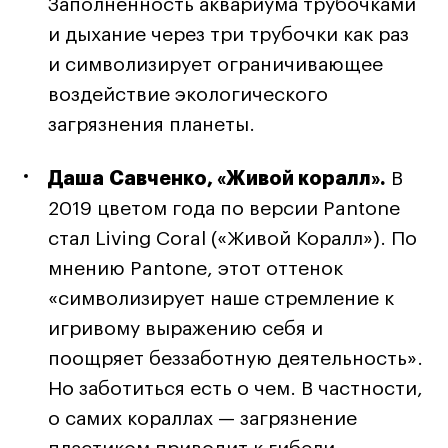
Заполненность аквариума трубочками
Адрес на карте
Адрес на карте
События
События
и дыхание через три трубочки как раз
Истории успеха
Истории успеха
и символизирует ограничивающее
воздействие экологического
Работы студентов
Работы студентов
загрязнения планеты.
Universal University
Universal University
Даша Савченко, «Живой коралл».
В
EN
EN
2019 цветом года по версии Pantone
стал Living Coral («Живой Коралл»). По
мнению Pantone, этот оттенок
«символизирует наше стремление к
игривому выражению себя и
поощряет беззаботную деятельность».
Но заботиться есть о чем. В частности,
Политика конфиденциальности
о самих кораллах — загрязнение
Публичная оферта