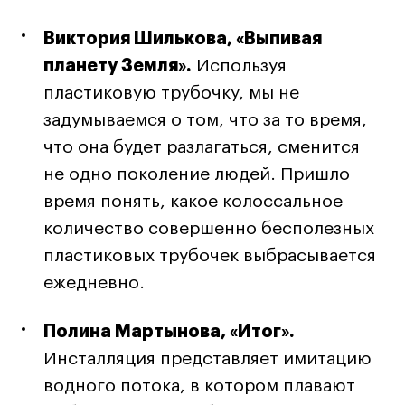
Карьера
Виктория Шилькова, «Выпивая
планету Земля».
Используя
Ассоциация выпускников
пластиковую трубочку, мы не
Центр карьеры
задумываемся о том, что за то время,
Живые проекты
что она будет разлагаться, сменится
Конкурсы
не одно поколение людей. Пришло
Участие в выставках
время понять, какое колоссальное
Летние стажировки
количество совершенно бесполезных
пластиковых трубочек выбрасывается
Проекты студентов
ежедневно.
Работы студентов
«Живые» проекты
Полина Мартынова, «Итог».
Участие в выставках
Инсталляция представляет имитацию
Britanka New Creatives
водного потока, в котором плавают