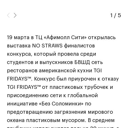
Навыки предпринимателя и управленца
1
/
5
Онлайн
Маркетинг и генерация лидов
Искусство
19 марта в ТЦ «Афимолл Сити» открылась
Фотография
выставка NO STRAWS финалистов
Очно + онлайн
конкурса, который провела среди
Все программы
студентов и выпускников БВШД сеть
ресторанов американской кухни TGI
Техникум
FRIDAYS™. Конкурс был приурочен к отказу
TGI FRIDAYS™ от пластиковых трубочек и
Специалист кино- и медиапродакшена
присоединению сети к глобальной
Графический дизайнер
инициативе «Без Соломинки» по
Цифровой маркетолог
предотвращению загрязнения мирового
Технолог-конструктор одежды
океана пластиковым мусором. В среднем
Коммерческий фотограф