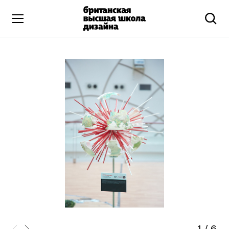
Высшее образование
Искусство и дизайн
Подготовительные курсы
Бизнес и маркетинг
Все программы
Дополнительное образование
Коммуникационный и цифровой дизайн
Иллюстрация
Современное искусство
Мода и стиль
1
/
6