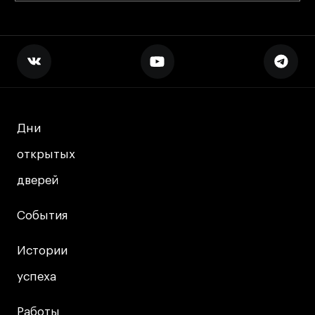
Дни
Дни
открытых
открытых
дверей
дверей
События
События
Истории
Истории
успеха
успеха
Работы
Работы