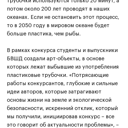
трубочки используются только 20 минут, а
Все программы
потом около 200 лет проводят в наших
океанах. Если не остановить этот процесс,
Для школьников
то в 2050 году в мировом океане будет
больше пластика, чем рыбы.
Интенсивы
Среднесрочные
В рамках конкурса студенты и выпускники
Долгосрочные
БВШД создали арт-объекты, в основе
Все программы
которых лежат выбывшие из употребления
пластиковые трубочки. «Потрясающие
О школе
работы конкурсантов, глубокие и сильные
идеи авторов, которые затрагивают
Новости
основы жизни на земле и экологической
События
безопасности, искренний отклик, который
Блог
мы получили, инициировав конкурс – все
Преподаватели
это говорит об актуальности проблемы», –