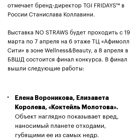
Лицензии и аккредитации
отмечает бренд-директор TGI FRIDAYS™ в
Для прессы
России Станислава Коллавини.
Ресурсы
Партнеры
Выставка NO STRAWS будет проходить с 19
Связи с индустрией
марта по 7 апреля на 6 этаже ТЦ «Афимолл
Вакансии
Сити» в зоне Wellness&Beauty, а 8 апреля в
Контакты
БВШД состоится финал конкурса. В финал
вышли следующие работы:
Поступающим
Условия поступления
Елена Вороникова, Елизавета
Стоимость обучения
Королева, «Коктейль Молотова».
Иностранным студентам
Объект наглядно показывает вред,
График учебного года
наносимый планете отходами,
Вопросы и ответы
губящими ее из самых недр.