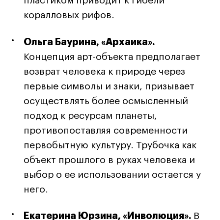
пластиком приводит к гибели
Условия возврата
коралловых рифов.
Кредит на образование с господдержкой
Лицензия на осуществление образовательной
Ольга Баурина, «Архаика».
деятельности АНО ВО «Универсальный
Университет»
Концепция арт-объекта предполагает
Карта сайта
возврат человека к природе через
первые символы и знаки, призывает
осуществлять более осмысленный
© 2026 БВШД
подход к ресурсам планеты,
противопоставляя современности
первобытную культуру. Трубочка как
объект прошлого в руках человека и
выбор о ее использовании остается у
него.
Екатерина Юрзина, «Инволюция».
В